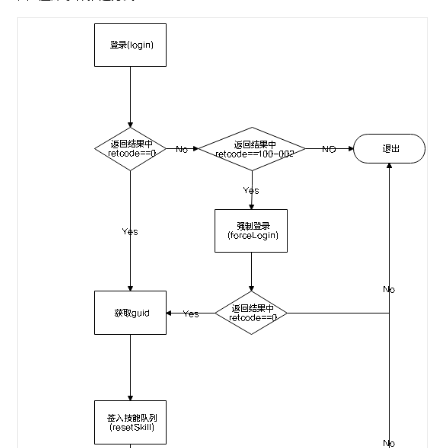
接
入
——
VOIP
音
视
频
接
入
用
户
接
入
——
网
页
版
轻
量
级