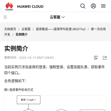
云客服
文档首页
/
云客服
/
座席集成——座席呼叫处理 (RESTful)
/
第一次应用
开发
/
实例简介
产
实例简介
品
介
更新时间：
2023-10-11 GMT+08:00
绍
当前实例只涉及座席的登录、强制登录、设置技能队里、获取事件
快
四个接口。
速
业务逻辑如下：
入
门
图1
座席事件轮询方式
用
户