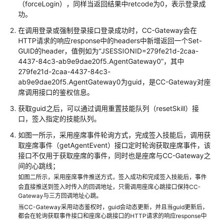
（forceLogin），同样当返回结果中retcode为0，表示登录成
功。
座
席
在调用登录或强制登录接口登录成功时，CC-Gateway会在
集
HTTP请求的响应response中的headers中新增返回一个Set-
成
GUID的header，值例如为“JSESSIONID=279fe21d-2caa-
——
4437-84c3-ab9e9dae20f5.AgentGateway0”，其中
279fe21d-2caa-4437-84c3-
座
ab9e9dae20f5.AgentGateway0为guid，是CC-Gateway对座
席
席调用接口的鉴权信息。
轻
量
获取guid之后，可以通过调用重置技能队列（resetSkill）接
级
口，签入指定的技能队列。
接
如图一所示，采用座席事件轮询方式，完成签入技能后，调用获
续
取座席事件（getAgentEvent）接口定时轮询获取座席事件，该
块
接口不仅用于获取座席的事件，同时也是座席与CC-Gateway之
集
间的心跳线；
成
如图二所示，采用座席事件推送方式，签入成功和完成签入技能后，事件
（JS）
会直接推送到签入时传入的回调地址，只需调用座席心跳接口保持CC-
Gateway与三方回调地址心跳。
座
当CC-Gateway采用动态鉴权时，guid会动态更新，并且当guid更新后，
席
都会在轮询获取事件接口和座席心跳接口的HTTP请求的响应response中