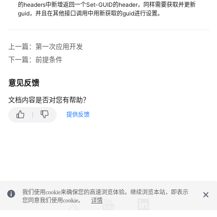
集
的headers中新增返回一个Set-GUID的header，同样需要获取并更新
guid，并且在其他接口调用中用新获取的guid进行设置。
成
——
座
席
上一篇：第一次应用开发
呼
下一篇：前提条件
叫
处
意见反馈
理
文档内容是否对您有帮助？
(RESTful)
提供反馈
简
介
第
一
次
应
我们使用cookie来确保您的高速浏览体验。继续浏览本站，即表示
用
您同意我们使用cookie。
详情
开