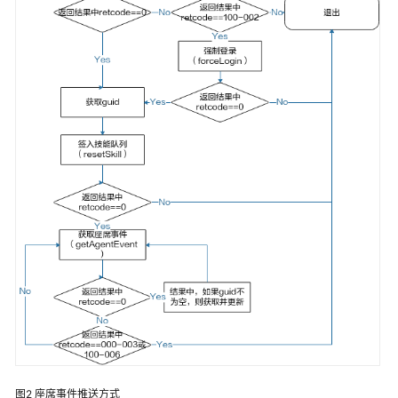
指
南
价
格
说
明
开
发
指
南
开
发
概
述
用
户
图2
座席事件推送方式