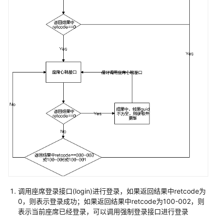
客
户
端
集
成
(JS)
用
户
接
入
——
网
页
客
户
端
调用座席登录接口(login)进行登录，如果返回结果中retcode为
接
0，则表示登录成功；如果返回结果中retcode为100-002，则
入
表示当前座席已经登录，可以调用强制登录接口进行登录
（RESTful）