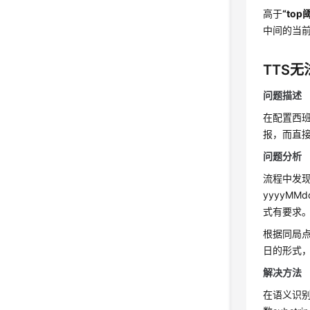
高于
“top
中间的当前
TTS
问题描述
在配置西班
报，而直
问题分析
流程中发现
yyyyM
式有要求
根据同局点
日的形式
解决方法
在语义识别