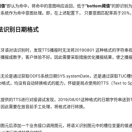
阈值”
即认为命中，将命中的意图响应返回，低于
“bottom阈值”
的即识别
系统作为命中意图处理。即，在上述配置下， 只要意图匹配率高于20%
无法识别日期格式
牙语对话识别时，发现TTS播报时无法将20190801 这种格式的字符
接播报成数字，客户体验不好。因此需要采取措施优化播报结果，使之播
无论是通过获取ODFS系统日期SYS.systemDate，还是通过获取TU
Mdd格式，均没有自动转换格式的能力，怀疑是局点使用的TTS（Text to S
。
提供的TTS进行对接调试发现，2019/08/01这种格式的日期字符串送到
，因此需要在放音前手工处理，将格式进行转换。
图元后添加一个业务接口调用图元，将语义识别图元中的槽位变量的值通过