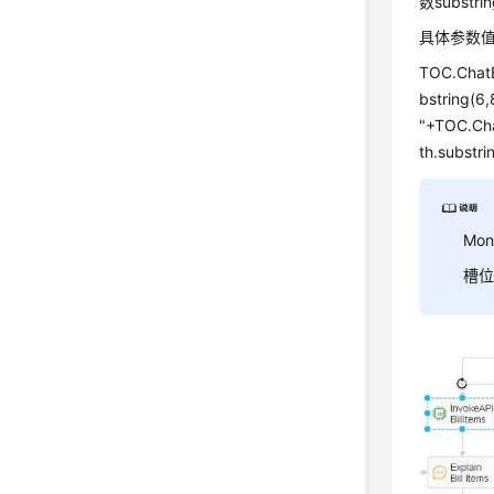
数subst
具体参数
TOC.ChatB
bstring(6,
"+TOC.Cha
th.substri
Mo
槽