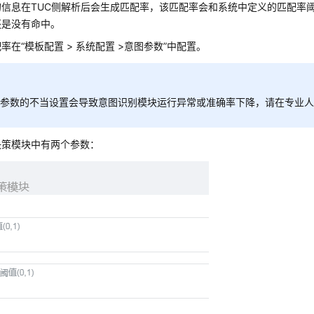
的信息在TUC侧解析后会生成匹配率，该匹配率会和系统中定义的匹配率
还是没有命中。
配率在
“
模板配置 > 系统配置 >意图参数
”
中配置。
图参数的不当设置会导致意图识别模块运行异常或准确率下降，请在专业
决策模块中有两个参数：