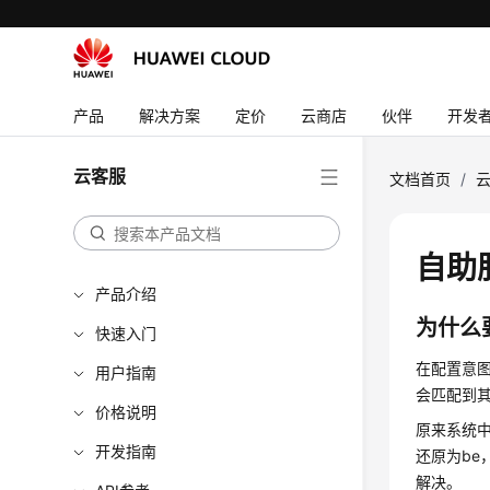
产品
解决方案
定价
云商店
伙伴
开发
云客服
文档首页
/
自助
产品介绍
为什么
快速入门
在配置意图的
用户指南
会匹配到
价格说明
原来系统中
开发指南
还原为be
解决。