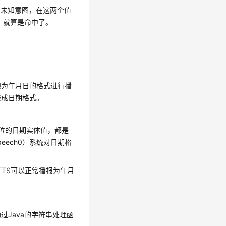
为未知意图，在这两个值
，就算是命中了。
串视为年月日的格式进行播
报成日期格式。
C槽位的日期实体值，都是
peech0）系统对日期格
TTS可以正常播报为年月
Java的字符串处理函