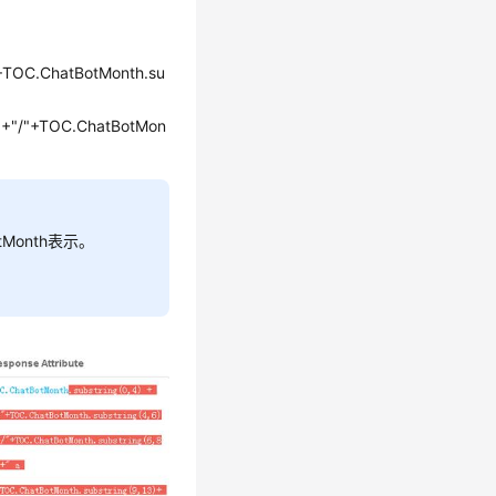
"+TOC.ChatBotMonth.su
5)+"/"+TOC.ChatBotMon
Month表示。