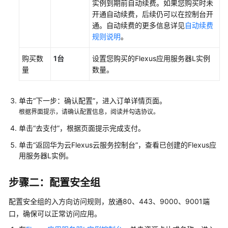
实例
到期前自动续费。如果您购买时未
建
开通自动续费，后续仍可以在控制台开
内
通。自动续费的更多信息详见
自动续费
容
规则说明
。
管
理
购买数
1台
设置您购买的
Flexus应用服务器L实例
系
量
数量。
统
使
单击“下一步：确认配置”，进入订单详情页面。
用
根据界面提示，请确认配置信息，阅读并勾选协议。
Ghost
单击“去支付”，根据页面提示完成支付。
构
建
单击“返回华为云Flexus云服务控制台”，查看已创建的
Flexus应
个
用服务器L实例
。
人
博
步骤二：配置安全组
客
配置安全组的入方向访问规则，放通80、443、9000、9001端
使
口，确保可以正常访问应用。
用