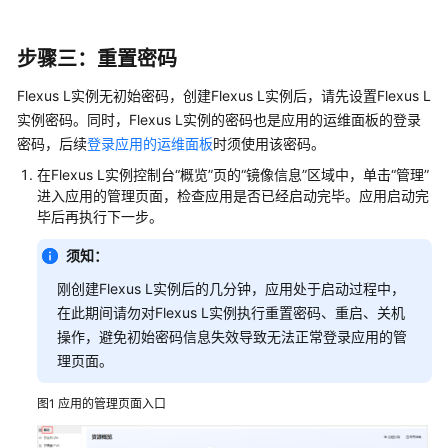
助
步骤三：重置密码
通
用
Flexus L实例无初始密码，创建Flexus L实例后，请先设置Flexus L
参
实例密码。同时，Flexus L实例的密码也是应用的运维面板的登录
考
密码，后续
登录应用的运维面板
时须使用该密码。
在Flexus L实例控制台“概览”页的“镜像信息”区域中，单击“管理”
责
进入应用的管理页面，检查应用是否已经启动完毕。应用启动完
任
毕后再执行下一步。
共
担
须知：
刚创建Flexus L实例后的几分钟，应用处于启动过程中，
云
在此期间请勿对Flexus L实例执行重置密码、重启、关机
服
操作，避免初始密码信息失效导致无法正常登录应用的管
务
等
理页面。
级
协
图1
应用的管理页面入口
议
（SLA）