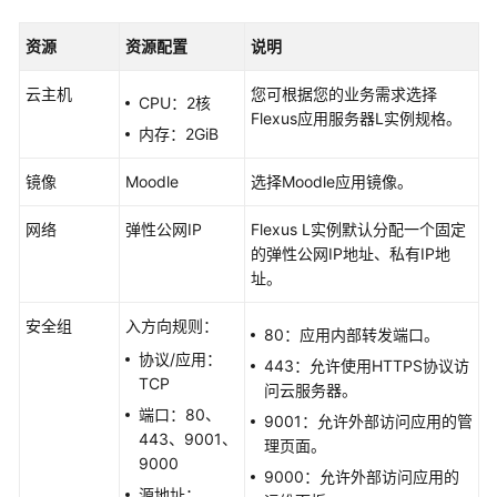
快
速
资源
资源配置
说明
入
门
云主机
您可根据您的业务需求选择
CPU：2核
Flexus应用服务器L实例
规格。
用
内存：2GiB
户
镜像
Moodle
选择Moodle应用镜像。
指
南
网络
弹性公网IP
Flexus L实例默认分配一个固定
的弹性公网IP地址、私有IP地
最
址。
佳
实
安全组
入方向规则：
践
80：应用内部转发端口。
协议/应用：
443：允许使用HTTPS协议访
Flexus
TCP
问云服务器。
L
端口：80、
9001：允许外部访问应用的管
实
443、9001、
理页面。
例
9000
9000：允许外部访问应用的
最
源地址：