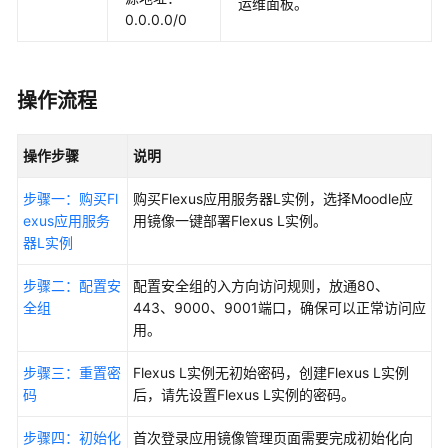
运维面板。
佳
0.0.0.0/0
实
践
汇
总
操作流程
部
操作步骤
说明
署
Hermes
步骤一：购买Fl
购买
Flexus应用服务器L实例
，选择Moodle应
Agent
exus应用服务
用镜像一键部署Flexus L实例。
器L实例
部
署
步骤二：配置安
配置安全组的入方向访问规则，放通80、
OpenClaw
全组
443、9000、9001端口，确保可以正常访问应
用。
搭
建
步骤三：重置密
Flexus L实例无初始密码，创建Flexus L实例
网
码
后，请先设置Flexus L实例的密码。
站
步骤四：初始化
首次登录应用镜像管理页面需要完成初始化向