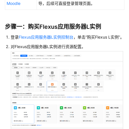
使
Moodle
导，后续可直接登录管理页面。
用
宝
塔
步骤一：购买
Flexus应用服务器L实例
面
板
登录
Flexus应用服务器L实例控制台
，单击
“购买Flexus L实例”
。
管
对
Flexus应用服务器L实例
理
进行资源配置。
服
务
器
使
用
WordPress
快
速
搭
建
网