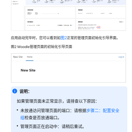
白
皮
书
资
图2
应用启动完毕时，您可以看到如
正常的管理页面初始化引导界面。
源
图2
Moodle管理页面的初始化引导页面
支
持
区
域
系
说明：
统
权
如果管理页面未正常显示，请排查以下原因：
限
未放通访问管理页面的端口：请根据
步骤二：配置安全
组
检查是否放通端口。
管理页面正在启动中：请稍后重试。