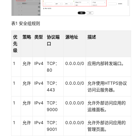
用
服
务
表1
安全组规则
器
迁
优
策略
类型
协议端
源地址
描述
移
先
口
级
API
参
1
允许
IPv4
TCP：
0.0.0.0/0
应用内部转发端口。
考
80
1
允许
IPv4
TCP：
0.0.0.0/0
允许使用HTTPS协议
常
443
访问云服务器。
见
问
1
允许
IPv4
TCP：
0.0.0.0/0
允许外部访问应用的
题
9000
运维面板。
视
1
允许
IPv4
TCP：
0.0.0.0/0
允许外部访问应用的
频
9001
管理页面。
帮