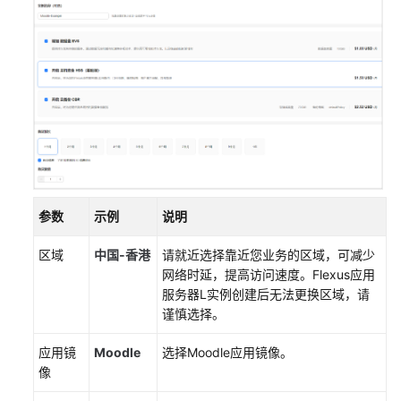
站
使
用
Matomo
搭
建
网
站
流
量
参数
示例
说明
统
计
区域
中国-香港
请就近选择靠近您业务的区域，可减少
系
网络时延，提高访问速度。
Flexus应用
统
服务器L实例
创建后无法更换区域，请
谨慎选择。
使
用
应用镜
Moodle
选择Moodle应用镜像。
Odoo
像
构
建