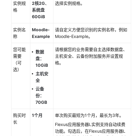
实例规
2核2G
、
选择实例规格。
企
格
系统盘
业
60GiB
ERP
实例名
Moodle-
请自定义方便您识别的实例名称，例如
使
称
Example
Moodle-Example。
用
Moodle
您可能
请根据您的业务需要自主选择数据盘、
数据
搭
需要
主机安全、云备份附加服务并设置规
盘：
建
（可
格。
10GiB
在
选）
线
主机安
学
全
习
云备
系
份：
统
70GB
使
购买时
1个月
单次购买最短为1个月，最长为3年。
用
长
Flexus应用服务器L实例
支持自动续费
Joomla
功能。勾选后，在
Flexus应用服务器L
构