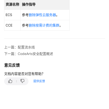
入
资源名称
操作指导
门
ECS
参考
删除弹性云服务器
。
用
户
CCE
参考
删除按需计费的集群
。
指
南
最
上一篇：配置流水线
佳
下一篇：CodeArts安全配置概述
实
践
意见反馈
实
文档内容是否对您有帮助？
践
提供反馈
案
例
指
引