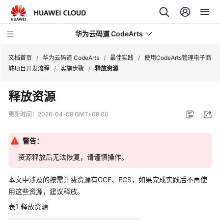
华为云码道 CodeArts
文档首页
/
华为云码道 CodeArts
/
最佳实践
/
使用CodeArts管理电子商
城项目开发流程
/
实施步骤
/
释放资源
产
释放资源
品
介
更新时间：
2026-04-09 GMT+08:00
绍
警告：
计
费
资源释放后无法恢复，请谨慎操作。
说
明
本文中涉及的按需计费资源有CCE、ECS，如果完成实践后不再使
用这些资源，建议释放。
快
表1
释放资源
速