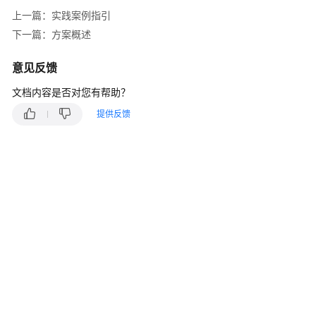
入
上一篇：实践案例指引
门
下一篇：方案概述
用
户
意见反馈
指
文档内容是否对您有帮助？
南
提供反馈
最
佳
实
践
实
践
案
例
指
引