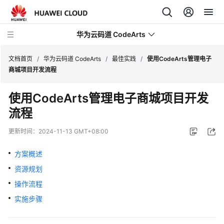
华为云码道 CodeArts
文档首页
/
华为云码道 CodeArts
/
最佳实践
/
使用CodeArts管理电子
商城项目开发流程
产
使用CodeArts管理电子商城项目开发
品
流程
介
绍
更新时间：
2024-11-13 GMT+08:00
计
方案概述
费
说
资源规划
明
操作流程
实施步骤
快
速