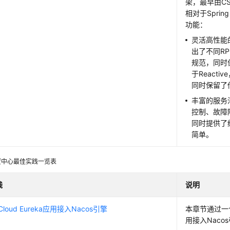
架，最早由C
相对于Sprin
功能：
灵活高性能的R
出了不同R
规范，同时保
于Reacti
同时保留了传
丰富的服务
控制、故障
同时提供了
简单。
置中心最佳实践一览表
践
说明
g Cloud Eureka应用接入Nacos引擎
本章节通过一个d
用接入Naco