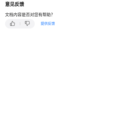
介
意见反馈
绍
文档内容是否对您有帮助？
计
提供反馈
费
说
明
快
速
入
门
用
户
指
南
最
佳