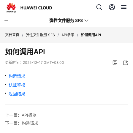
弹性文件服务 SFS
文档首页
/
弹性文件服务 SFS
/
API参考
/
如何调用API
如何调用API
最
新
更新时间：
2025-12-17 GMT+08:00
动
态
构造请求
认证鉴权
服
务
返回结果
公
告
上一篇：API概览
产
下一篇：构造请求
品