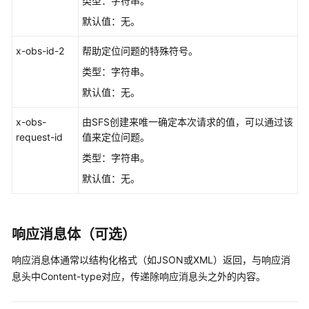
实
类型：字符串。
践
默认值：无。
API
x-obs-id-2
帮助定位问题的特殊符号。
参
类型：字符串。
考
默认值：无。
使
x-obs-
由SFS创建来唯一确定本次请求的值，可以通过该
用
request-id
值来定位问题。
前
必
类型：字符串。
读
默认值：无。
API
概
响应消息体（可选）
览
响应消息体通常以结构化格式（如JSON或XML）返回，与响应消
如
息头中Content-type对应，传递除响应消息头之外的内容。
何
调