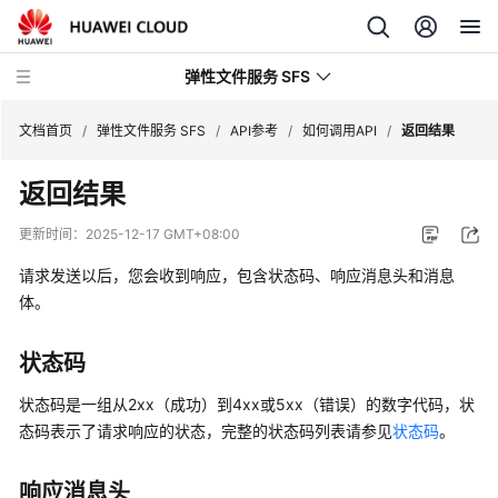
弹性文件服务 SFS
文档首页
/
弹性文件服务 SFS
/
API参考
/
如何调用API
/
返回结果
返回结果
最
新
更新时间：
2025-12-17 GMT+08:00
动
态
请求发送以后，您会收到响应，包含状态码、响应消息头和消息
体。
服
务
状态码
公
告
状态码是一组从2xx（成功）到4xx或5xx（错误）的数字代码，状
态码表示了请求响应的状态，完整的状态码列表请参见
状态码
。
产
品
响应消息头