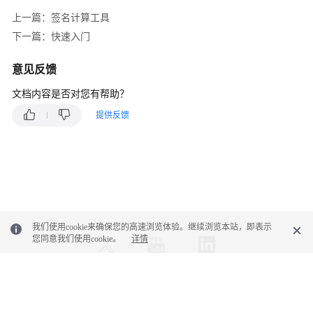
用
API
上一篇：签名计算工具
下一篇：快速入门
构
造
意见反馈
请
文档内容是否对您有帮助？
求
提供反馈
认
证
鉴
权
返
回
我们使用cookie来确保您的高速浏览体验。继续浏览本站，即表示
结
您同意我们使用cookie。
详情
果
快
© 2026, 华为云计算技术有限公司及其关联公司。保留一切权利。
速