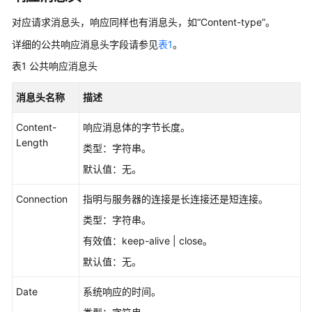
介
绍
对应请求消息头，响应同样也有消息头，如“Content-type”。
详细的公共响应消息头字段请参见
表1
。
计
费
表1
公共响应消息头
说
明
消息头名称
描述
快
Content-
响应消息体的字节长度。
速
Length
类型：字符串。
入
默认值：无。
门
Connection
指明与服务器的连接是长连接还是短连接。
用
户
类型：字符串。
指
有效值：keep-alive | close。
南
默认值：无。
最
Date
系统响应的时间。
佳