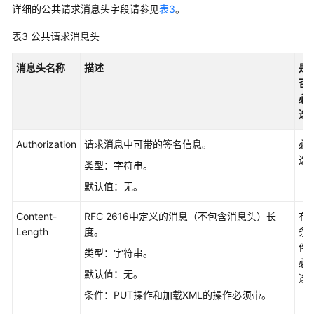
入
详细的公共请求消息头字段请参见
表3
。
门
表3
公共请求消息头
API
说
消息头名称
描述
是
明
否
必
权
选
限
和
Authorization
请求消息中可带的签名信息。
必
授
选
类型：字符串。
权
默认值：无。
项
Content-
RFC 2616中定义的消息（不包含消息头）长
有
附
Length
度。
条
录
件
类型：字符串。
必
故
默认值：无。
选
障
条件：PUT操作和加载XML的操作必须带。
排