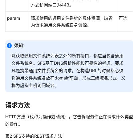
实
方式访问端口为443。
践
param
请求使用的通用文件系统的具体资源，缺省
可选
API
为请求通用文件系统自身资源。
参
考
须知：
使
除获取通用文件系统列表之外的所有接口，都应当包含通用
用
前
文件系统名。SFS基于DNS解析性能和可靠性的考虑，要求
必
凡是携带通用文件系统名的请求，在构造URL的时候都必须
读
将通用文件系统名放在domain前面，形成三级域名形式，又
称为虚拟主机访问域名。
API
概
览
请求方法
HTTP方法（也称为操作或动词），它告诉服务你正在请求什么类型
如
的操作。
何
调
表2
SFS支持的REST请求方法