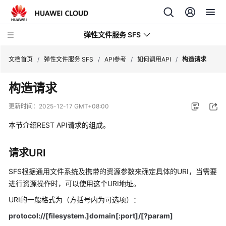
弹性文件服务 SFS
文档首页
/
弹性文件服务 SFS
/
API参考
/
如何调用API
/
构造请求
构造请求
最
新
更新时间：
2025-12-17 GMT+08:00
动
态
本节介绍REST API请求的组成。
服
请求URI
务
公
SFS根据通用文件系统及携带的资源参数来确定具体的URI，当需要
告
进行资源操作时，可以使用这个URI地址。
URI的一般格式为（方括号内为可选项）：
产
品
protocol://
[filesystem
.
]
domain[:port]/[?param]