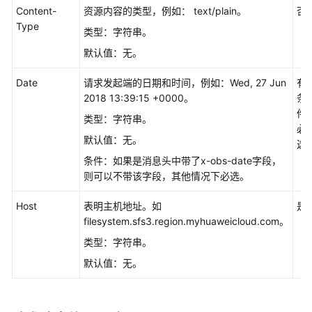
除
Content-
资源内容的类型，例如： text/plain。
否
Type
类型：字符串。
常
见
默认值：无。
问
题
Date
请求发起端的日期和时间，例如：Wed, 27 Jun
有
2018 13:39:15 +0000。
条
更
件
类型：字符串。
多
必
默认值：无。
文
选
档
条件：如果是消息头中带了x-obs-date字段，
则可以不带该字段，其他情况下必选。
产
品
Host
表明主机地址。如
是
术
filesystem.sfs3.region.myhuaweicloud.com。
语
类型：字符串。
默认值：无。
视
频
帮