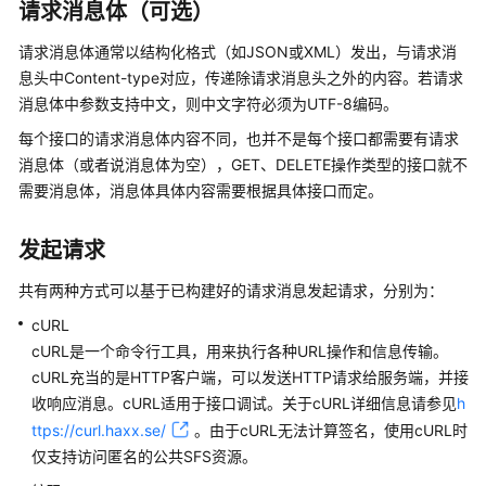
助
请求消息体（可选）
请求消息体通常以结构化格式（如JSON或XML）发出，与请求消
通
息头中Content-type对应，传递除请求消息头之外的内容。若请求
用
消息体中参数支持中文，则中文字符必须为UTF-8编码。
参
每个接口的请求消息体内容不同，也并不是每个接口都需要有请求
考
消息体（或者说消息体为空），GET、DELETE操作类型的接口就不
需要消息体，消息体具体内容需要根据具体接口而定。
责
任
共
发起请求
担
共有两种方式可以基于已构建好的请求消息发起请求，分别为：
云
cURL
服
cURL是一个命令行工具，用来执行各种URL操作和信息传输。
务
cURL充当的是HTTP客户端，可以发送HTTP请求给服务端，并接
等
收响应消息。cURL适用于接口调试。关于cURL详细信息请参见
h
级
ttps://curl.haxx.se/
。由于cURL无法计算签名，使用cURL时
协
议
仅支持访问匿名的公共SFS资源。
（SLA）