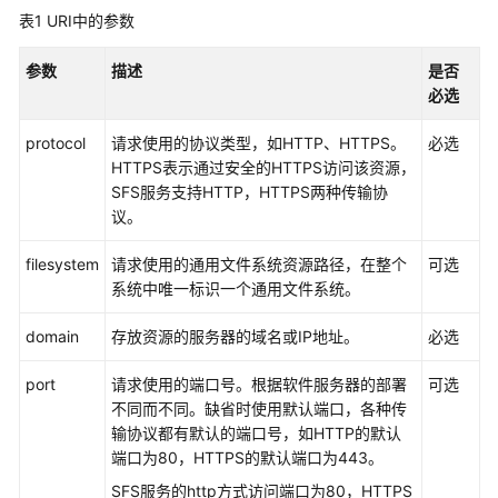
介
表1
URI中的参数
绍
参数
描述
是否
计
必选
费
说
protocol
请求使用的协议类型，如HTTP、HTTPS。
必选
明
HTTPS表示通过安全的HTTPS访问该资源，
SFS服务支持HTTP，HTTPS两种传输协
快
议。
速
入
filesystem
请求使用的通用文件系统资源路径，在整个
可选
门
系统中唯一标识一个通用文件系统。
用
domain
存放资源的服务器的域名或IP地址。
必选
户
指
port
请求使用的端口号。根据软件服务器的部署
可选
南
不同而不同。缺省时使用默认端口，各种传
输协议都有默认的端口号，如HTTP的默认
最
端口为80，HTTPS的默认端口为443。
佳
SFS服务的http方式访问端口为80，HTTPS