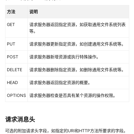
用
API
方法
说明
构
GET
请求服务器返回指定资源，如获取通用文件系统列表
造
等。
请
求
PUT
请求服务器更新指定资源，如创建通用文件系统等。
认
POST
请求服务器新增资源或执行特殊操作。
证
鉴
DELETE
请求服务器删除指定资源，如删除通用文件系统等。
权
HEAD
请求服务器返回指定资源的概要。
返
回
OPTIONS
请求服务器检查是否具有某个资源的操作权限。
结
果
请求消息头
快
速
可选的附加请求头字段，如指定的URI和HTTP方法所要求的字段。