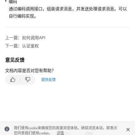
编码
通过编码调用接口，组装请求消息，并发送处理请求消息。可以
白
自行编码实现。
皮
书
资
上一篇：如何调用API
源
下一篇：认证鉴权
支
持
意见反馈
区
文档内容是否对您有帮助？
域
提供反馈
系
统
权
限
我们使用cookie来确保您的高速浏览体验。继续浏览本站，即表示
您同意我们使用cookie。
详情