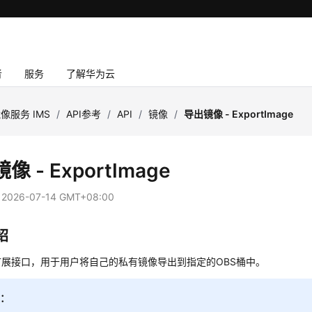
者
服务
了解华为云
像服务 IMS
/
API参考
/
API
/
镜像
/
导出镜像 - ExportImage
像 - ExportImage
：
2026-07-14 GMT+08:00
绍
扩展接口，用于用户将自己的私有镜像导出到指定的OBS桶中。
明：