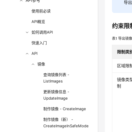
API参考
导出
使用前必读
API概览
约束限
如何调用API
表1
导出镜
快速入门
限制类
API
镜像
区域限
查询镜像列表 -
镜像类
ListImages
制
更新镜像信息 -
UpdateImage
制作镜像 - CreateImage
制作镜像（新） -
CreateImageInSafeMode