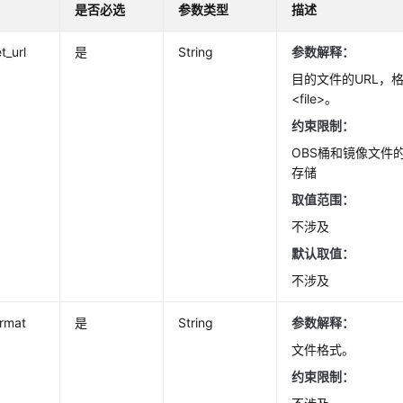
是否必选
参数类型
描述
t_url
是
String
参数解释：
目的文件的URL，格式
<file>。
约束限制：
OBS桶和镜像文件
存储
取值范围：
不涉及
默认取值：
不涉及
ormat
是
String
参数解释：
文件格式。
约束限制：