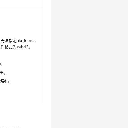
。
指定file_format
件格式为zvhd2。
e。
导出。
快速导出。