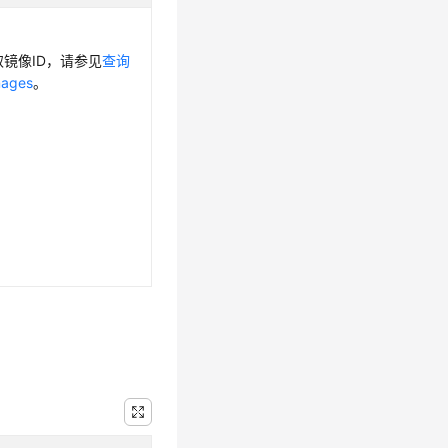
取镜像ID，请参见
查询
mages
。