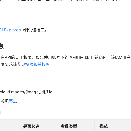
PI Explorer
中调试该接口。
息
有API的调用权限，如果使用账号下的IAM用户调用当前API，该IAM用户
权限要求请参见
权限和授权项
。
cloudimages/{image_id}/file
请参见
表2
。
明
是否必选
参数类型
描述