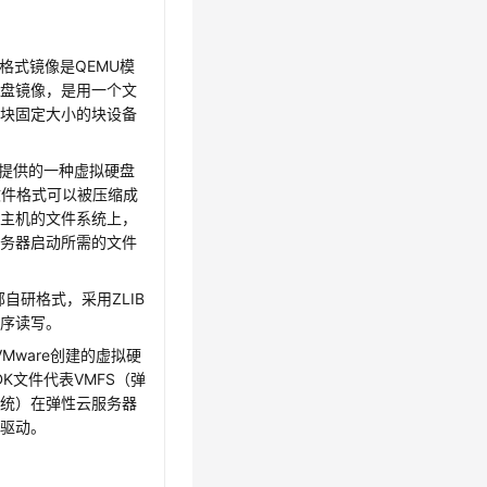
W2格式镜像是QEMU模
磁盘镜像，是用一个文
一块固定大小的块设备
软提供的一种虚拟硬盘
文件格式可以被压缩成
宿主机的文件系统上，
服务器启动所需的文件
部自研格式，采用ZLIB
顺序读写。
VMware创建的虚拟硬
K文件代表VMFS（弹
系统）在弹性云服务器
盘驱动。