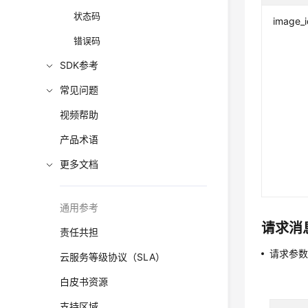
状态码
image_i
错误码
SDK参考
常见问题
视频帮助
产品术语
更多文档
通用参考
请求消
责任共担
请求参
云服务等级协议（SLA）
白皮书资源
支持区域