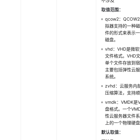
不涉及
取值范围：
qcow2：QCO
拟器支持的一种
件的形式来表示
磁盘。
vhd：VHD是微
文件格式。VHD
单个文件存放到
主要包括弹性云
系统。
zvhd：云服务内
压缩算法，支持
vmdk：VMDK是
盘格式。一个VMD
性云服务器文件
上的一个物理硬
默认取值：