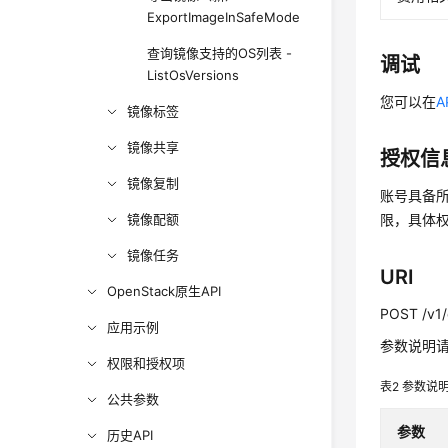
ExportImageInSafeMode
查询镜像支持的OS列表 -
调试
ListOsVersions
您可以在
A
镜像标签
镜像共享
授权信
镜像复制
账号具备所
镜像配额
限，具体
镜像任务
URI
OpenStack原生API
POST /v1/
应用示例
参数说明
权限和授权项
表2
参数说
公共参数
参数
历史API