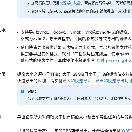
加密镜像无法使用
快速导出功能
。若要将此镜像导出，可以解密
部分区域已支持Ubuntu公共镜像创建的私有镜像导出，请以控
式限
支持导出zvhd2、qcow2、vmdk、vhd和zvhd格式的镜
格式为zvhd2，导出过程中，不同的格式会导致导出的镜像
使用快速导出镜像功能无法指定导出格式，导出的镜像文件格式
果需要导出其他格式，您可以在镜像导出完成后，使用qemu-i
他格式的镜像文件。具体操作步骤请参考“
通过qemu-img
小限
镜像大小必须小于1TiB；大于128GiB且小于1TiB的镜像仅
快速导出的区别，请参见
导入和快速导入、导出和快速导出功
说明：
部分区域支持导出的镜像大小上限可能大于128GiB，请以控制台
制
导出镜像所需时间取决于私有镜像大小和当前导出任务的并发
关
导出的镜像会产生一定的OBS存储费用。计费详情请参见“
OB