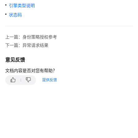
说
引擎类型说明
明
状态码
快
速
入
上一篇：身份策略授权参考
门
下一篇：异常请求结果
用
意见反馈
户
指
文档内容是否对您有帮助？
南
提供反馈
最
佳
实
践
安
全