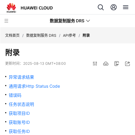
数据复制服务 DRS
文档首页
/
数据复制服务 DRS
/
API参考
/
附录
附录
最
新
更新时间：
2025-08-13 GMT+08:00
动
态
异常请求结果
通用请求Http Status Code
产
品
错误码
介
任务状态说明
绍
获取项目ID
计
获取账号ID
费
获取任务ID