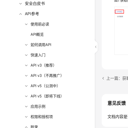
图1
获取
安全白皮书
API参考
使用前必读
API概览
如何调用API
快速入门
API v3（推荐）
API v3（不再推广）
上一篇：获取
API v5（公测中）
API v5（即将下线）
意见反馈
应用示例
文档内容是
权限和授权项
附录