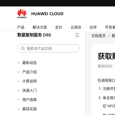
产品
解决方案
定价
云商店
伙伴
开发
数据复制服务 DRS
文档首页
/
数
获取
最新动态
更新时间
产品介绍
在调用接口
计费说明
注册并
快速入门
单击用
用户指南
在“AP
最佳实践