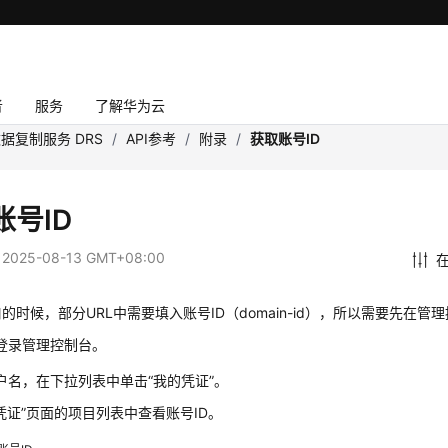
者
服务
了解华为云
据复制服务 DRS
/
API参考
/
附录
/
获取账号ID
账号ID
：
2025-08-13 GMT+08:00
的时候，部分URL中需要填入账号ID（domain-id），所以需要先在管
登录管理控制台。
户名，在下拉列表中单击“我的凭证”。
I凭证”页面的项目列表中查看账号ID。