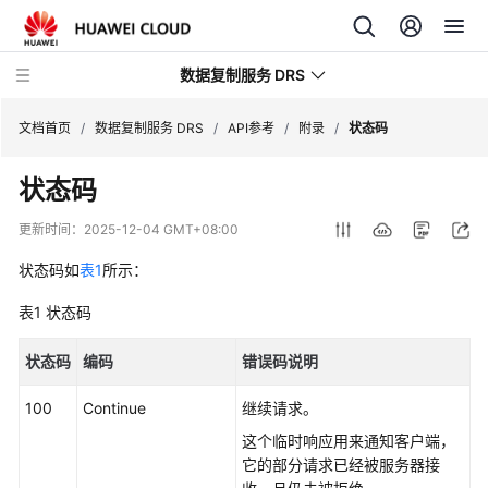
数据复制服务 DRS
文档首页
/
数据复制服务 DRS
/
API参考
/
附录
/
状态码
状态码
最
新
更新时间：
2025-12-04 GMT+08:00
动
态
状态码如
表1
所示：
表1
状态码
产
品
状态码
编码
错误码说明
介
绍
100
Continue
继续请求。
计
这个临时响应用来通知客户端，
费
它的部分请求已经被服务器接