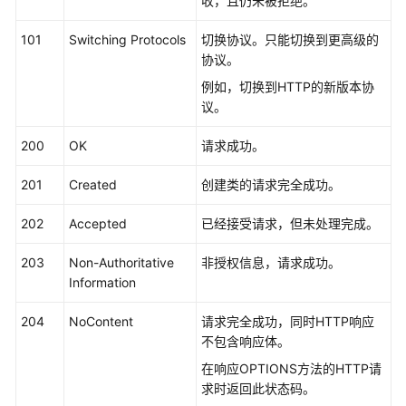
说
收，且仍未被拒绝。
明
101
Switching Protocols
切换协议。只能切换到更高级的
协议。
快
速
例如，切换到HTTP的新版本协
入
议。
门
200
OK
请求成功。
用
户
201
Created
创建类的请求完全成功。
指
202
南
Accepted
已经接受请求，但未处理完成。
203
Non-Authoritative
非授权信息，请求成功。
最
Information
佳
实
204
NoContent
请求完全成功，同时HTTP响应
践
不包含响应体。
安
在响应OPTIONS方法的HTTP请
全
求时返回此状态码。