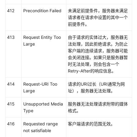
误
412
Precondition Failed
未满足前提条件，服务器未满足
码
请求者在请求中设置的其中一个
前提条件。
任
务
413
Request Entity Too
由于请求的实体过大，服务器无
状
Large
法处理，因此拒绝请求。为防止
态
客户端的连续请求，服务器可能
说
会关闭连接。如果只是服务器暂
明
时无法处理，则会包含一个
Retry-After的响应信息。
获
取
414
Request-URI Too
请求的URI过长（URI通常为网
项
Large
址），服务器无法处理。
目
ID
415
Unsupported Media
服务器无法处理请求附带的媒体
Type
格式。
获
取
416
Requested range
客户端请求的范围无效。
账
not satisfiable
号