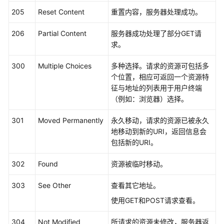
白
皮
205
Reset Content
重置内容，服务器处理成功。
书
206
Partial Content
服务器成功处理了部分GET请
求。
API
参
300
Multiple Choices
多种选择。请求的资源可包括多
考
个位置，相应可返回一个资源特
征与地址的列表用于用户终端
使
（例如：浏览器）选择。
用
前
301
Moved Permanently
永久移动，请求的资源已被永久
必
地移动到新的URI，返回信息会
读
包括新的URI。
API
302
Found
资源被临时移动。
概
览
303
See Other
查看其它地址。
使用GET和POST请求查看。
如
何
304
Not Modified
所请求的资源未修改，服务器返