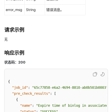
列
error_msg
String
错误消息。
表
查
询
请求示例
DDM
逻
无
辑
库
响应示例
详
细
状态码：200
信
息
{
删
"job_id"
:
"65c77858-e6a2-4694-8810-ab0b501b0003"
,
除
"pre_check_results"
:
[
DDM
{
逻
辑
"name"
:
"Expire time of binlog in associated D
库
"status"
:
"SUCCESS"
,