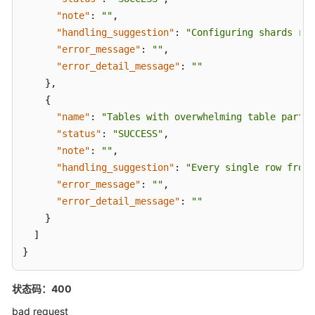
"note"
:
""
,
查
"handling_suggestion"
:
"Configuring shards req
询
"error_message"
:
""
,
创
"error_detail_message"
:
""
建
}
,
逻
{
辑
"name"
:
"Tables with overwhelming table partit
库
"status"
:
"SUCCESS"
,
可
"note"
:
""
,
选
"handling_suggestion"
:
"Every single row from 
取
的
"error_message"
:
""
,
数
"error_detail_message"
:
""
据
}
库
]
实
}
例
列
状态码：400
表
bad request