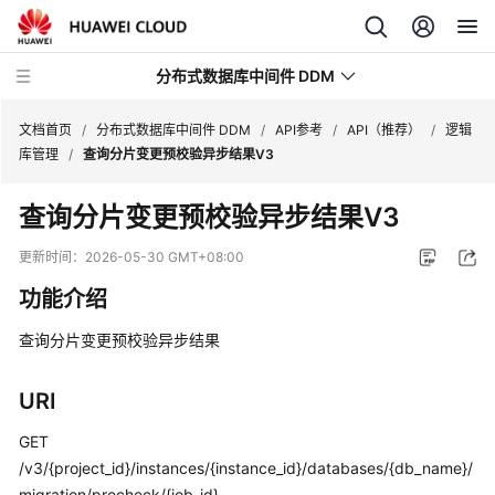
分布式数据库中间件 DDM
文档首页
/
分布式数据库中间件 DDM
/
API参考
/
API（推荐）
/
逻辑
库管理
/
查询分片变更预校验异步结果V3
最
查询分片变更预校验异步结果V3
新
动
更新时间：
2026-05-30 GMT+08:00
态
功能介绍
服
查询分片变更预校验异步结果
务
公
告
URI
GET
产
/v3/{project_id}/instances/{instance_id}/databases/{db_name}/
品
migration/precheck/{job_id}