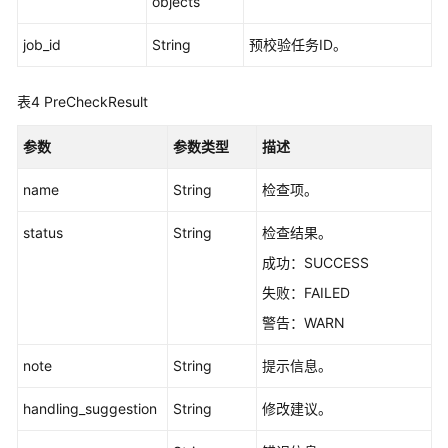
览
objects
job_id
String
预校验任务ID。
如
何
调
表4
PreCheckResult
用
API
参数
参数类型
描述
API（推
name
String
检查项。
荐）
status
String
检查结果。
查
成功：SUCCESS
询
失败：FAILED
API
版
警告：WARN
本
note
String
提示信息。
实
例
handling_suggestion
String
修改建议。
管