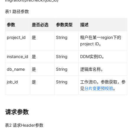
介
绍
表1
路径参数
计
参数
是否必选
参数类型
描述
费
说
project_id
是
String
租户在某一region下的
明
project ID。
快
instance_id
是
String
DDM实例ID。
速
入
db_name
是
String
逻辑库名称。
门
job_id
是
String
工作流ID。参数获取，参
用
见
分片变更预校验
。
户
指
南
请求参数
常
表2
请求Header参数
见