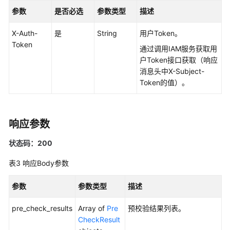
问
参数
是否必选
参数类型
描述
题
X-Auth-
是
String
用户Token。
最
Token
佳
通过调用IAM服务获取用
实
户Token接口获取（响应
践
消息头中X-Subject-
Token的值）。
API
参
考
响应参数
使
状态码：200
用
前
表3
响应Body参数
必
读
参数
参数类型
描述
pre_check_results
API
Array of
Pre
预校验结果列表。
概
CheckResult