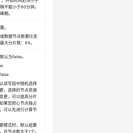
00），开始时间必须小于
隔不能小于60分钟。
低峰期。
数量。
数或数据节点数要比变
最大分片数：64。
认为false。
e
lse
认读写组中随机选择
更，选择的节点资源
变更，可以提高分片
如果您担心节点独占
，可以先进行计算节
更模式时，默认组要
，且节点数大于1个。