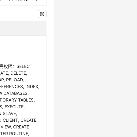
权限：SELECT,
ATE, DELETE,
OP, RELOAD,
EFERENCES, INDEX,
W DATABASES,
PORARY TABLES,
S, EXECUTE,
N SLAVE,
N CLIENT, CREATE
 VIEW, CREATE
LTER ROUTINE,