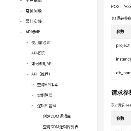
用户指南
POST /v3/
常见问题
表1
路径参
最佳实践
参数
API参考
使用前必读
project
API概览
instanc
如何调用API
db_na
API（推荐）
查询API版本
请求参
实例管理
表2
请求Hea
逻辑库管理
创建DDM逻辑库
参数
查询DDM逻辑库列表