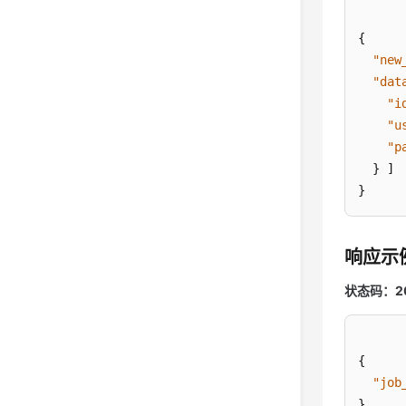
{
"new
"dat
"i
"u
"p
}
]
}
响应示
状态码：2
{
"job
}