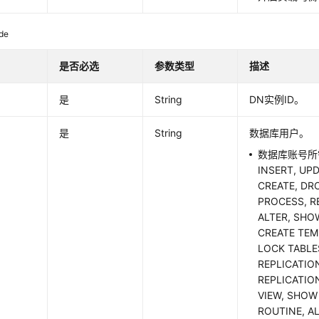
de
是否必选
参数类型
描述
是
String
DN实例ID。
是
String
数据库用户。
数据库账号所需
INSERT, UPD
CREATE, DR
PROCESS, R
ALTER, SHO
CREATE TEM
LOCK TABLE
REPLICATIO
REPLICATIO
VIEW, SHOW
ROUTINE, A