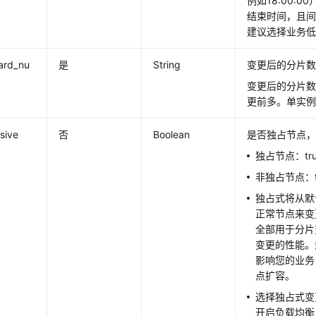
e
例如18:00:
结束时间，且间
建议选择业务
ard_nu
是
String
变更后的分片
变更后的分片
更前多。单实例
usive
否
Boolean
是否独占节点，默
独占节点：tru
非独占节点：fa
独占式将从默
正常节点来变
全部用于分片
变更的性能。
影响您的业务
点扩容。
选择独占式变
开启负载均衡