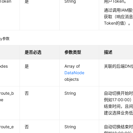
-Token
是
String
用户Token。
通过调用IAM服
获取（响应消息头中
Token的值）。
dy参数
是否必选
参数类型
描述
odes
是
Array of
关联的后端DN
DataNode
objects
route_b
否
String
自动切换开始时间
me
例如17:00:
结束时间，且间
建议选择业务
route_e
否
String
自动切换结束时间