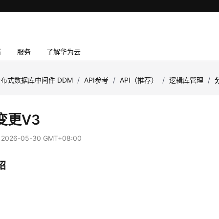
者
服务
了解华为云
布式数据库中间件 DDM
/
API参考
/
API（推荐）
/
逻辑库管理
/
变更V3
：
2026-05-30 GMT+08:00
绍