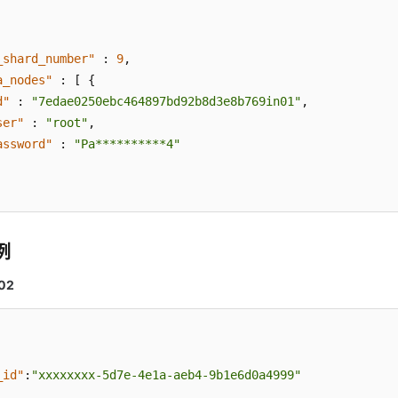
_shard_number"
:
9
,
a_nodes"
:
[
{
d"
:
"7edae0250ebc464897bd92b8d3e8b769in01"
,
ser"
:
"root"
,
assword"
:
"Pa**********4"
例
02
_id"
:
"xxxxxxxx-5d7e-4e1a-aeb4-9b1e6d0a4999"