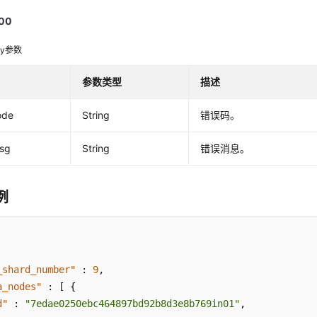
00
dy参数
参数类型
描述
ode
String
错误码。
msg
String
错误消息。
例
_shard_number"
:
9
,
a_nodes"
:
[
{
d"
:
"7edae0250ebc464897bd92b8d3e8b769in01"
,