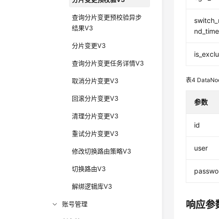
查询分片变更预校验异步
switch_
结果V3
nd_tim
分片变更V3
is_excl
查询分片变更任务详情V3
表4
DataNo
取消分片变更V3
回滚分片变更V3
参数
清理分片变更V3
id
重试分片变更V3
user
修改切换路由策略V3
切换路由V3
passwo
解绑逻辑库V3
响应参
账号管理