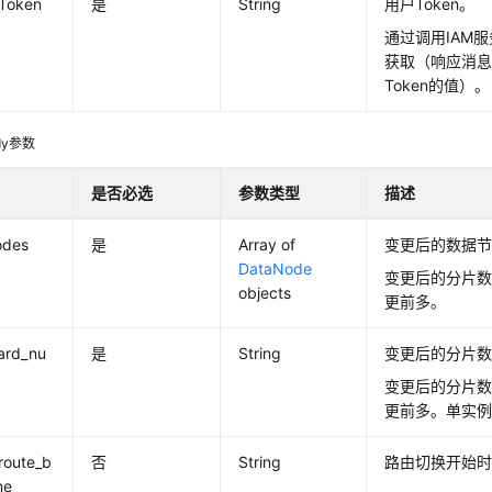
-Token
是
String
用户Token。
通过调用IAM服
获取（响应消息头中
Token的值）。
dy参数
是否必选
参数类型
描述
odes
是
Array of
变更后的数据
DataNode
变更后的分片
objects
更前多。
ard_nu
是
String
变更后的分片
变更后的分片
更前多。单实例
route_b
否
String
路由切换开始
me