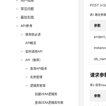
用户指南
POST /v3/
常见问题
表1
路径参
最佳实践
参数
API参考
使用前必读
project
API概览
instanc
如何调用API
db_na
API（推荐）
查询API版本
请求参
实例管理
表2
请求Hea
逻辑库管理
创建DDM逻辑库
参数
查询DDM逻辑库列表