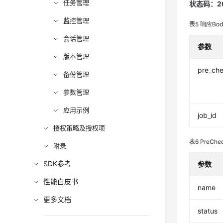
任务管理
状态码：2
监控管理
表5
响应Bo
会话管理
参数
版本管理
pre_che
备份管理
参数管理
应用示例
job_id
授权策略及授权项
表6
PreChec
附录
SDK参考
参数
性能白皮书
name
更多文档
status