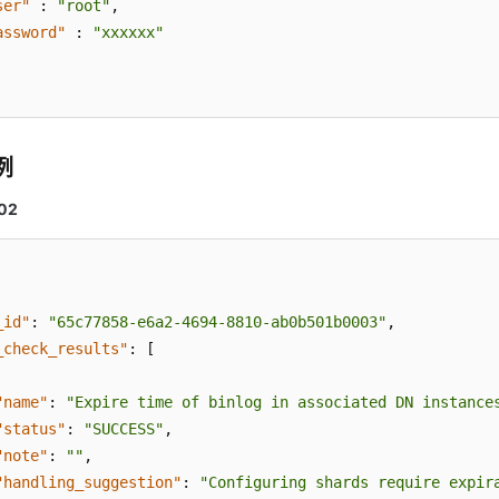
ser"
:
"root"
,
assword"
:
"xxxxxx"
例
02
_id"
:
"65c77858-e6a2-4694-8810-ab0b501b0003"
,
_check_results"
:
[
"name"
:
"Expire time of binlog in associated DN instance
"status"
:
"SUCCESS"
,
"note"
:
""
,
"handling_suggestion"
:
"Configuring shards require expir