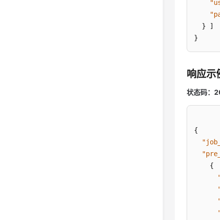
"u
"p
}
]
}
响应示
状态码：2
{
"job
"pre
{