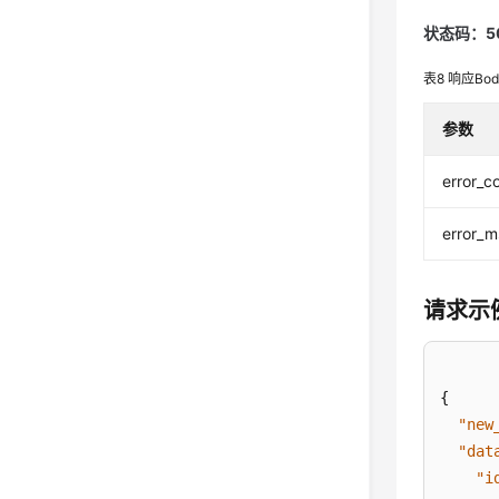
状态码：5
表8
响应Bo
参数
error_c
error_
请求示
{
"new
"dat
"i