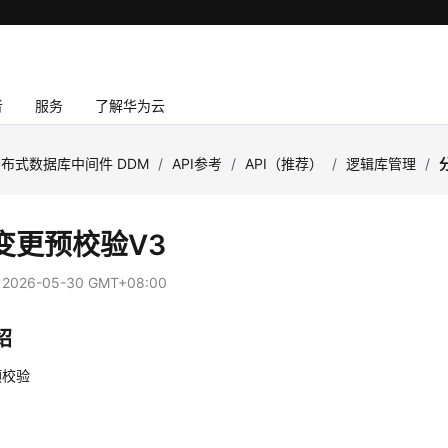
者
服务
了解华为云
布式数据库中间件 DDM
/
API参考
/
API（推荐）
/
逻辑库管理
/
变更预校验V3
：
2026-05-30 GMT+08:00
绍
预校验