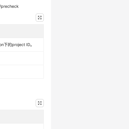
n/precheck
n下的project ID。