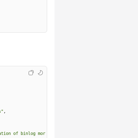
s"
,
ation of binlog more than 7 days(604800 seconds), please