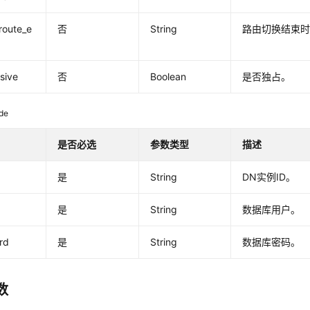
route_e
否
String
路由切换结束
e
usive
否
Boolean
是否独占。
de
是否必选
参数类型
描述
是
String
DN实例ID。
是
String
数据库用户。
rd
是
String
数据库密码。
数