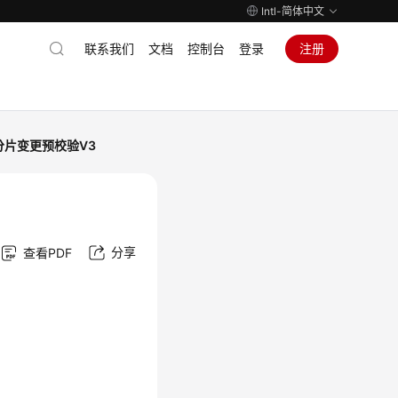
Intl-简体中文
联系我们
文档
控制台
登录
注册
分片变更预校验V3
分享
查看PDF