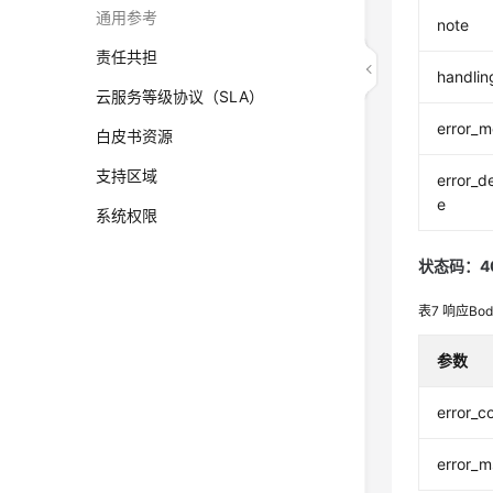
通用参考
note
责任共担
handlin
云服务等级协议（SLA）
error_
白皮书资源
支持区域
error_d
e
系统权限
状态码：4
表7
响应Bo
参数
error_c
error_