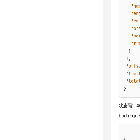
"na
"en
"en
"pr
"po
"ti
}
]
,
"offs
"limi
"tota
}
状态码：4
bad reque
{