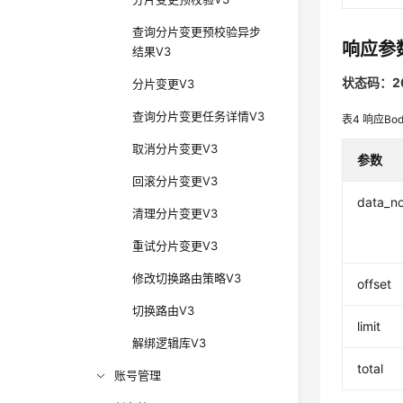
查询分片变更预校验异步
响应参
结果V3
状态码：2
分片变更V3
查询分片变更任务详情V3
表4
响应Bo
取消分片变更V3
参数
回滚分片变更V3
data_n
清理分片变更V3
重试分片变更V3
修改切换路由策略V3
offset
切换路由V3
limit
解绑逻辑库V3
total
账号管理