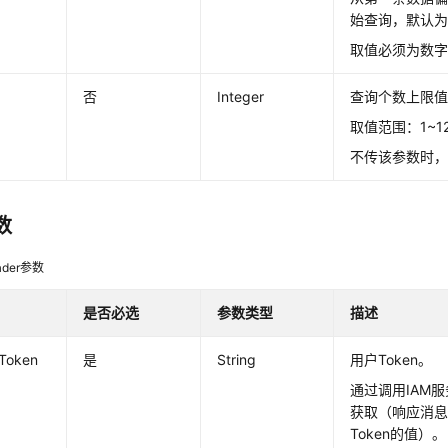
始查询，默认为
取值必须为数
否
Integer
查询个数上限
取值范围：1~1
不传该参数时，
数
der参数
是否必选
参数类型
描述
-Token
是
String
用户Token。
通过调用IAM服
获取（响应消息头中
Token的值）。