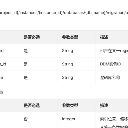
project_id}/instances/{instance_id}/databases/{db_name}/migration/
数
是否必选
参数类型
描述
_id
是
String
租户在某一regio
e_id
是
String
DDM实例ID
me
是
String
逻辑库名称
参数
是否必选
参数类型
描述
否
Integer
索引位置，偏
从第一条数据偏移