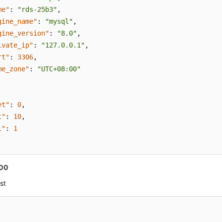
me"
:
"rds-25b3"
,
gine_name"
:
"mysql"
,
gine_version"
:
"8.0"
,
ivate_ip"
:
"127.0.0.1"
,
rt"
:
3306
,
me_zone"
:
"UTC+08:00"
et"
:
0
,
t"
:
10
,
l"
:
1
00
st