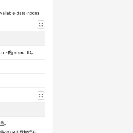
available-data-nodes
n下的project ID。
移量。
offset条数据后开