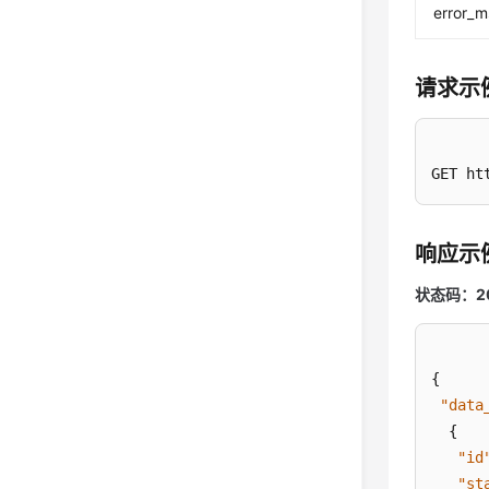
error_
请求示
GET ht
响应示
状态码：2
{
"data
{
"id
"st