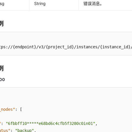
msg
String
错误消息。
例
tps://{endpoint}/v3/{project_id}/instances/{instance_id}
例
00
_nodes"
:
[
"
:
"6fbbff10*****e68bd6c4cfb5f3280c0in01"
,
atus"
:
"backup"
,