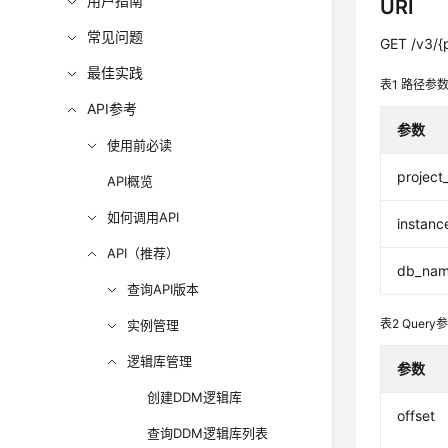
用户指南
URI
常见问题
GET /v3/{
最佳实践
表1
路径参
API参考
参数
使用前必读
project
API概览
如何调用API
instanc
API（推荐）
db_na
查询API版本
表2
Query
实例管理
逻辑库管理
参数
创建DDM逻辑库
offset
查询DDM逻辑库列表