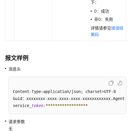
下：
查
0：成功
询
配
非0：失败
置
详情请参见
错误结
技
果码
能
队
列
报文样例
查
消息头
询
指
定
座
Content-Type:application/json; charset=UTF-8

席
Guid：xxxxxxxx-xxxx-xxxx-xxxx-xxxxxxxxxxxx.AgentGat
配
service
_token:
****
****
****
****
**
置
技
能
请求参数
队
无