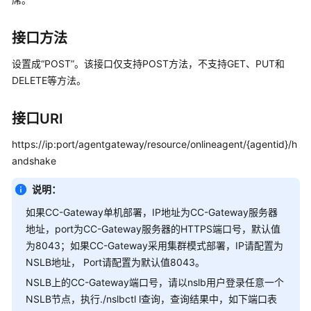
指
南
接口方法
价
格
设置成“POST”。该接口仅支持POST方法，不支持GET、PUT和
说
DELETE等方法。
明
接口URI
开
发
https://ip:port/agentgateway/resource/onlineagent/{agentid}/h
指
andshake
南
说明：
API
如果CC-Gateway单机部署，IP地址为CC-Gateway服务器
参
地址，port为CC-Gateway服务器的HTTPS端口号，默认值
考
为8043；如果CC-Gateway采用集群模式部署，IP请配置为
NSLB地址， Port请配置为默认值8043。
接
口
NSLB上的CC-Gateway端口号，请以nslb用户登录任意一个
鉴
NSLB节点，执行./nslbctl l查询，查询结果中，如下端口表