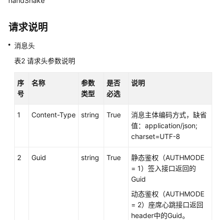
handShake
接
口
请求说明
参
考
消息头
表2
请求头参数说明
文
档
序
名称
参数
是否
说明
信
号
类型
必选
息
1
Content-Type
string
True
消息主体编码方式，缺省
座
值：application/json;
席
charset=UTF-8
操
作
2
Guid
string
True
静态鉴权（AUTHMODE
类
= 1）签入接口返回的
接
Guid
口:onlineagent
动态鉴权（AUTHMODE
= 2）座席心跳接口返回
签
header中的Guid。
入