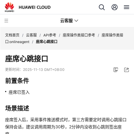
云客服
文档首页
/
云客服
/
API参考
/
座席操作类接口参考
/
座席操作类接
口:onlineagent
/
座席心跳接口
产
座席心跳接口
品
介
更新时间：
2025-11-13 GMT+08:00
绍
前置条件
快
座席已签入
速
入
门
场景描述
座席签入后，采用事件推送模式时，第三方需要定时调用心跳接口
用
保持会话，建议调用周期为30秒，2分钟内没收到心跳则签出座
户
席。