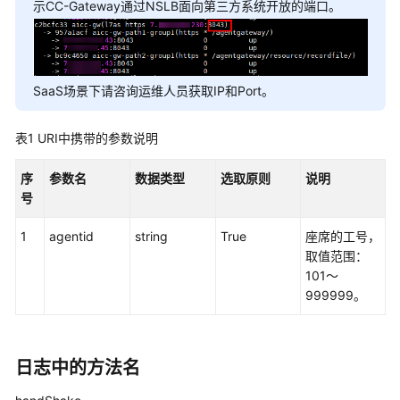
权
示CC-Gateway通过NSLB面向第三方系统开放的端口。
方
式
系
SaaS场景下请咨询运维人员获取IP和Port。
统
配
表1
URI中携带的参数说明
置
类
序
参数名
数据类型
选取原则
说明
接
号
口
参
1
agentid
string
True
座席的工号，
考
取值范围：
（API
101～
Fabric）
999999。
座
席
操
日志中的方法名
作
类