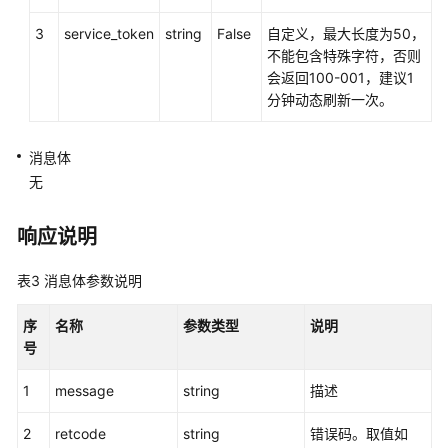
3
service_token
string
False
自定义，最大长度为50，
强
不能包含特殊字符，否则
制
会返回100-001，建议1
签
分钟动态刷新一次。
入
座
消息体
席
无
心
跳
响应说明
接
口
表3
消息体参数说明
发
序
名称
参数类型
说明
送
号
便
签
1
message
string
描述
接
口
2
retcode
string
错误码。取值如