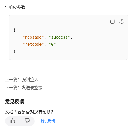
列
响应参数
设
置
是
{
否
"message"
:
"success"
,
自
"retcode"
:
"0"
应
}
答
重
置
上一篇：强制签入
技
下一篇：发送便签接口
能
队
意见反馈
列
文档内容是否对您有帮助？
示
提供反馈
闲