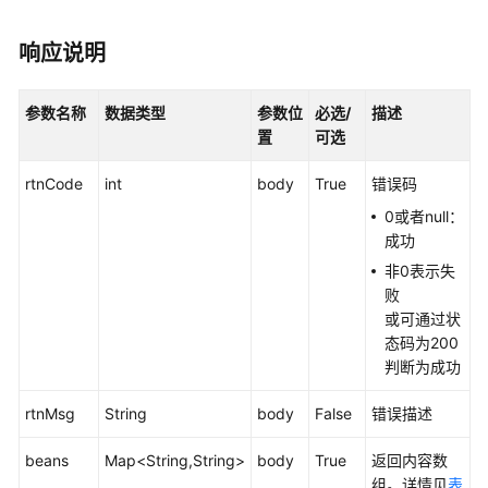
接
口
响应说明
参
考
参数名称
数据类型
参数位
必选/
描述
置
可选
监
控
rtnCode
int
body
True
错误码
类
接
0或者null：
口
成功
参
非0表示失
考
败
或可通过状
外
态码为200
呼
判断为成功
类
接
rtnMsg
String
body
False
错误描述
口
参
beans
Map<String,String>
body
True
返回内容数
考
组。详情见
表