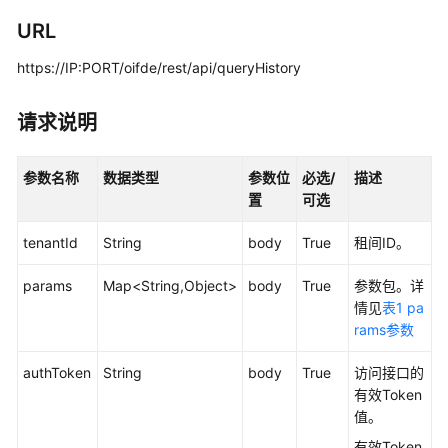
指
南
URL
https://IP:PORT/oifde/rest/api/queryHistory
价
格
说
请求说明
明
参数名称
数据类型
参数位
必选/
描述
开
置
可选
发
指
tenantId
String
body
True
租间ID。
南
params
Map<String,Object>
body
True
参数包。详
API
情见
表1 pa
参
rams参数
考
authToken
String
body
True
访问接口的
接
有效Token
口
值。
鉴
有效Token