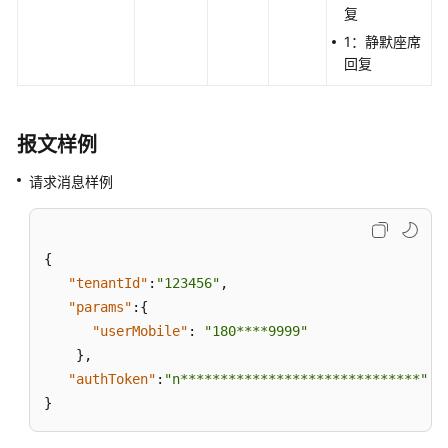
询
复
接
1：静默座席
口
回复
对
话
报文样例
接
口
请求消息样例
对
话
接
{
口
"tenantId"
:
"123456"
,
（V2）
"params"
:
{
"userMobile"
:
"180****9999"
交
}
,
互
"authToken"
:
"n******************************"
记
}
录
查