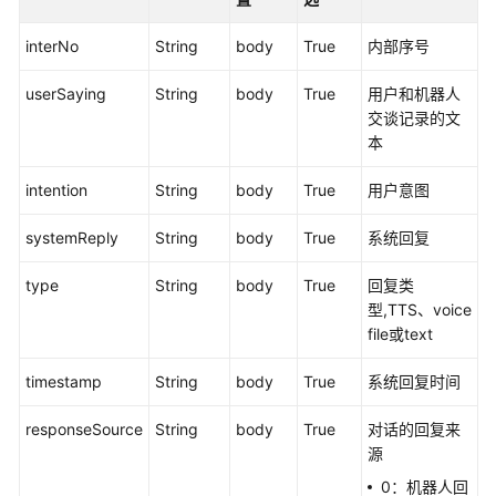
述
interNo
String
body
True
内部序号
修
改
userSaying
String
body
True
用户和机器人
记
交谈记录的文
录
本
intention
对
String
body
True
用户意图
话
systemReply
String
body
True
系统回复
标
识
type
String
body
True
回复类
绑
型,TTS、voice
定
file或text
类
接
timestamp
String
body
True
系统回复时间
口
responseSource
String
body
True
对话的回复来
流
源
程
查
0：机器人回