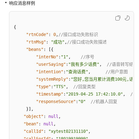
响应消息样例
询
接
口
{
会
"rtnCode"
:
0
,
//接口成功失败标识    
话
"rtnMsg"
:
"成功"
,
//接口成功失败描述
记
"beans"
:
[
{
录
"interNo"
:
"1"
,
//序号        
查
"userSaying"
:
"我有多少话费"
,
//语音转写结果  
询
接
"intention"
:
"查询话费"
,
//用户意图     
口
"systemReply"
:
"您好,您当月累计消费100元,话费
"type"
:
"TTS"
,
//回复类型
静
"timestamp"
:
"2019-04-25 17:42:10.0"
,
//
默
"responseSource"
:
"0"
//机器人回复
座
}
]
,
席
"object"
:
null
,
专
"bean"
:
null
,
有
"callId"
:
"xytest02131110"
,
接
"callSorId"
:
"18019919999"