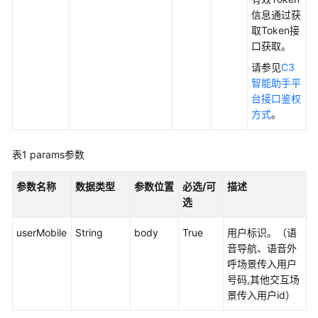
权
信息通过获
方
取Token接
式
口获取。
系
请参见
C3
统
智能助手平
配
台接口鉴权
置
方式
。
类
接
表1
params参数
口
参
参数名称
数据类型
参数位置
必选/可
描述
考
选
（API
Fabric）
userMobile
String
body
True
用户标识。（语
音导航、语音外
座
呼场景传入用户
席
号码,其他交互场
操
景传入用户id）
作
类