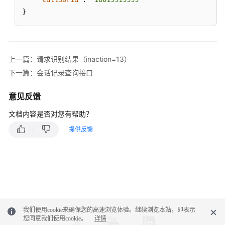
口
}
抓
包
录
上一篇：请求识别结果（inaction=13）
制
请
下一篇：会话记录查询接口
求
结
意见反馈
果
文档内容是否对您有帮助？
推
送
提供反馈
接
口
ODFS
与
第
三
我们使用cookie来确保您的高速浏览体验。继续浏览本站，即表示
方
您同意我们使用cookie。
详情