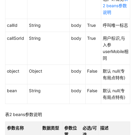
2 beans参数
话
说明
单
callId
类
String
body
True
呼叫唯一标志
接
callSorId
String
body
True
用户标识,与
口
入参
参
userMobile相
考
同
智
object
Object
body
False
默认 null(专
能
有局点特有)
化
模
bean
String
body
False
默认 null(专
块
有局点特有)
接
口
参
表2
beans参数说明
考
参数名称
数据类型
参数位
必选/可
描述
概
置
选