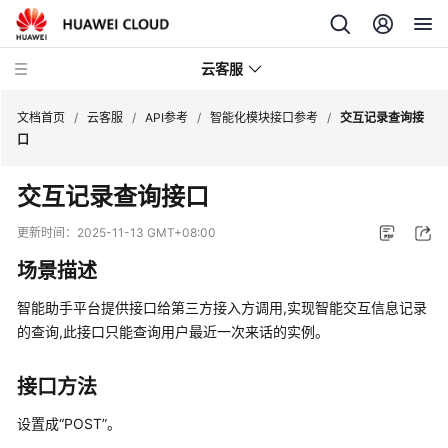
云客服
文档首页
/
云客服
/
API参考
/
智能化模块接口参考
/
交互记录查询接
口
产
交互记录查询接口
品
介
更新时间：
2025-11-13 GMT+08:00
绍
场景描述
快
智能助手平台提供接口给第三方接入方调用,实现智能交互信息记录
速
的查询,此接口只能查询用户最近一次来话的实例。
入
门
接口方法
用
设置成“POST”。
户