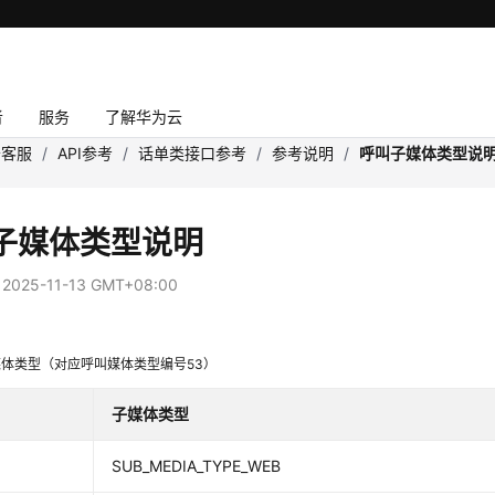
者
服务
了解华为云
云客服
/
API参考
/
话单类接口参考
/
参考说明
/
呼叫子媒体类型说
子媒体类型说明
：
2025-11-13 GMT+08:00
体类型（对应呼叫媒体类型编号53）
子媒体类型
SUB_MEDIA_TYPE_WEB