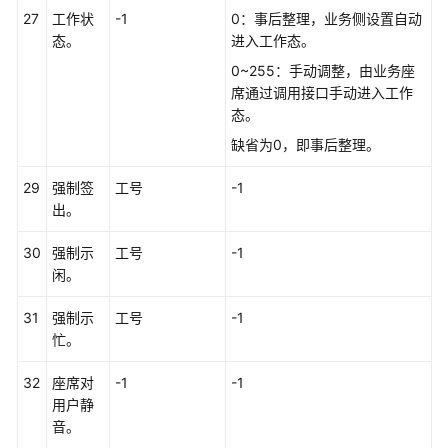
27
工作状
-1
0：事后整理，业务侧设置自动
话
态。
进入工作态。
单
0~255：手动调整，由业务座
类
席通过调用接口手动进入工作
接
态。
口
缺省为0，即事后整理。
参
考
29
强制签
工号
-1
出。
前
言
30
强制示
工号
-1
闲。
修
改
31
强制示
工号
-1
记
忙。
录
32
座席对
-1
-1
简
用户静
介
音。