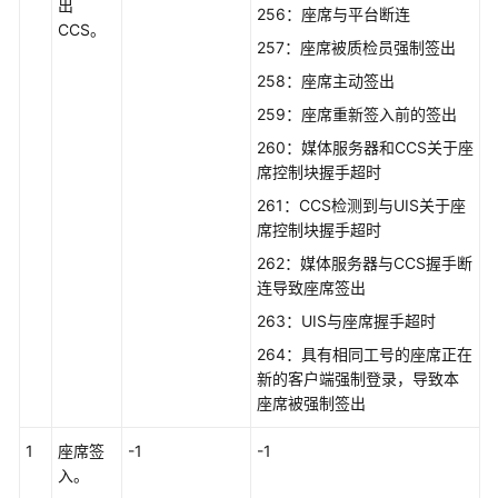
指
出
256：座席与平台断连
南
CCS。
257：座席被质检员强制签出
价
258：座席主动签出
格
259：座席重新签入前的签出
说
260：媒体服务器和CCS关于座
明
席控制块握手超时
开
261：CCS检测到与UIS关于座
发
席控制块握手超时
指
262：媒体服务器与CCS握手断
南
连导致座席签出
263：UIS与座席握手超时
API
参
264：具有相同工号的座席正在
考
新的客户端强制登录，导致本
座席被强制签出
接
1
座席签
口
-1
-1
入。
鉴