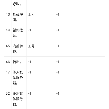
呼叫。
明
43
拦截呼
工号
-1
呼
叫。
叫
释
44
暂停放
-1
-1
放
音。
原
因
45
内部转
工号
-1
码
移。
参
考
46
转出。
-1
-1
座
47
签入媒
-1
-1
席
体服务
操
器。
作
类
52
签出媒
-1
-1
型
体服务
器。
媒