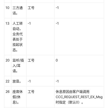
接
10
三方通
工号
-1
口
话。
参
考
13
人工转
-1
-1
自动，
监
业务代
控
表处于
类
挂起状
接
态。
口
参
20
监听/插
工号
0
考
入/耳
语。
外
呼
22
放音。
-1
-1
类
接
26
座席休
工号
休息原因由客户端调用
口
假(休
CCC_REQUEST_REST_EX_Msg
参
息)。
时指定（默认0）。
考