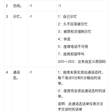
权
2
空闲。
-1
-1
方
式
3
示忙。
-1
1：自己示忙
系
2：久不应答被示忙
统
3：被质检员强制示忙
配
4：休息
置
类
5：座席电话不可用
接
7：座席拒接呼叫
口
参
200～250：业务自定义原因码
考
4
通话
-1
1：座席未真实退出通话态时，
（API
态。
每个准点0分和5分输出的话
Fabric）
单。
座
0：座席完全退出通话态时的话
席
单。
操
说明：此通话态话单仅表示文
作
字交谈时的话单
类