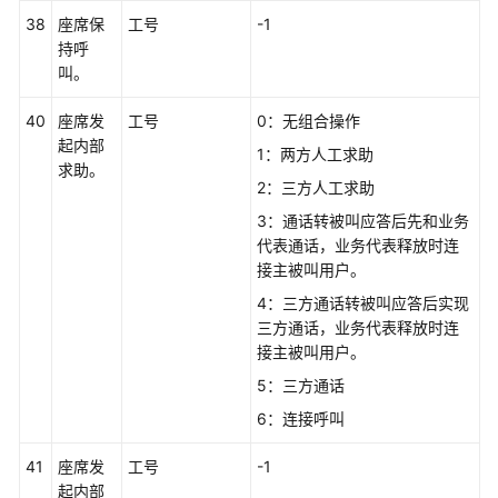
接
38
座席保
工号
-1
口
持呼
说
叫。
明
40
座席发
工号
0：无组合操作
参
起内部
1：两方人工求助
考
求助。
2：三方人工求助
说
明
3：通话转被叫应答后先和业务
代表通话，业务代表释放时连
错
接主被叫用户。
误
4：三方通话转被叫应答后实现
码
三方通话，业务代表释放时连
参
接主被叫用户。
考
5：三方通话
状
6：连接呼叫
态
41
座席发
码
工号
-1
起内部
说