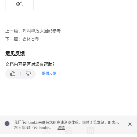
明
态”。
（录
音
索
引）
上一篇：呼叫释放原因码参考
下一篇：媒体类型
呼
叫
意见反馈
离
文档内容是否对您有帮助？
开
设
提供反馈
备
原
因
呼
叫
媒
我们使用cookie来确保您的高速浏览体验。继续浏览本站，即表示
体
您同意我们使用cookie。
详情
类