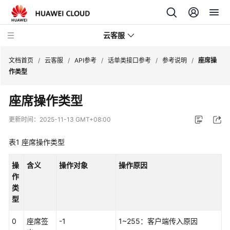
云客服
文档首页
/
云客服
/
API参考
/
话单类接口参考
/
参考说明
/
座席操
作类型
产
座席操作类型
品
介
更新时间：
2025-11-13 GMT+08:00
绍
表1
座席操作类型
快
速
操
含义
操作对象
操作原因
入
作
门
类
型
用
户
0
座席签
-1
1~255：客户端传入原因