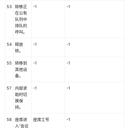
体
53
转移正
-1
-1
类
在公有
型
队列中
排队的
呼
呼叫。
叫
类
54
释放
-1
-1
型
转。
说
明
55
转移到
-1
-1
（话
其他设
单
备。
索
引）
57
内部求
-1
-1
助时切
呼
换保
叫
持。
类
型
58
座席进
座席工号
-1
说
入“会议