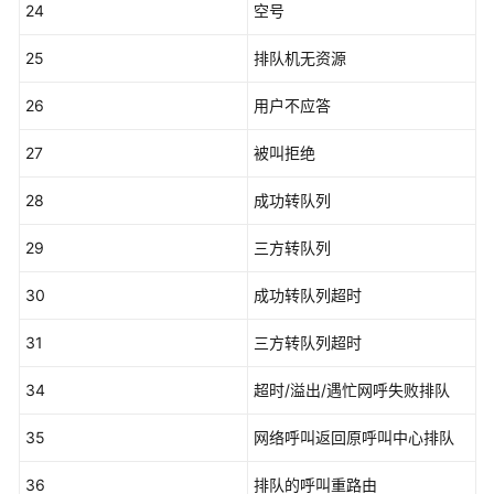
24
空号
接
口
25
排队机无资源
参
考
26
用户不应答
监
27
被叫拒绝
控
类
28
成功转队列
接
口
29
三方转队列
参
考
30
成功转队列超时
前
31
三方转队列超时
言
34
超时/溢出/遇忙网呼失败排队
修
35
网络呼叫返回原呼叫中心排队
改
记
36
排队的呼叫重路由
录