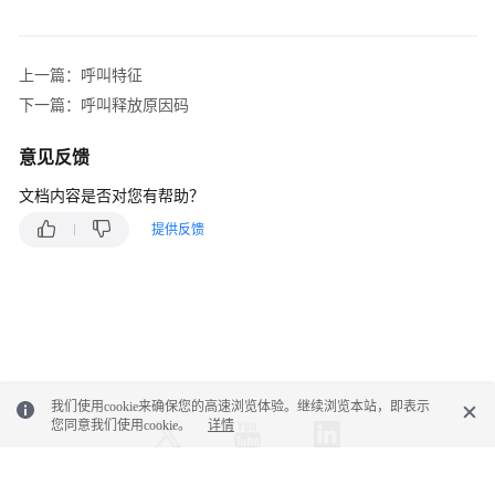
类
型
说
上一篇：呼叫特征
明
下一篇：呼叫释放原因码
呼
意见反馈
叫
子
文档内容是否对您有帮助？
媒
提供反馈
体
类
型
说
明
呼
我们使用cookie来确保您的高速浏览体验。继续浏览本站，即表示
叫
您同意我们使用cookie。
详情
类
型
说