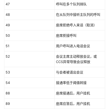
47
呼叫在多个队列排队
误
码
48
在从队列中接听主队列的呼叫
参
考
49
座席拒绝呼入来话（取消）
CTI
50
座席拒接呼叫
平
台
51
用户呼叫进入电话会议
座
席
52
会议主席主动释放会议，或
状
CCS异常导致会议释放
态
码
53
与会者被请出会议
参
考
54
接通率低于阈值转接
呼
88
座席接通后，用户挂机
叫
媒
89
座席应答后，用户挂机
体