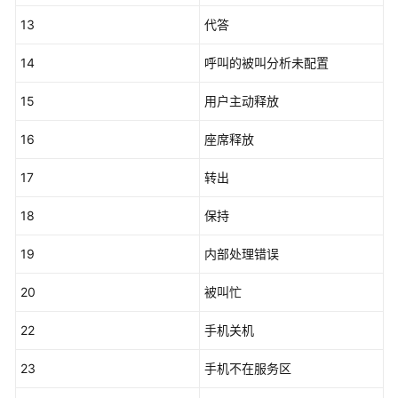
权
方
13
代答
式
14
呼叫的被叫分析未配置
系
15
统
用户主动释放
配
16
座席释放
置
类
17
转出
接
口
18
保持
参
考
19
内部处理错误
（API
Fabric）
20
被叫忙
座
22
手机关机
席
操
23
手机不在服务区
作
类