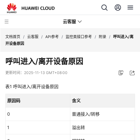
云客服
文档首页
/
云客服
/
API参考
/
监控类接口参考
/
附录
/
呼叫进入/离
开设备原因
产
呼叫进入/离开设备原因
品
介
更新时间：
2025-11-13 GMT+08:00
绍
表1
呼叫进入/离开设备原因
快
速
原因码
含义
入
门
0
普通接入/转移
用
1
溢出转
户