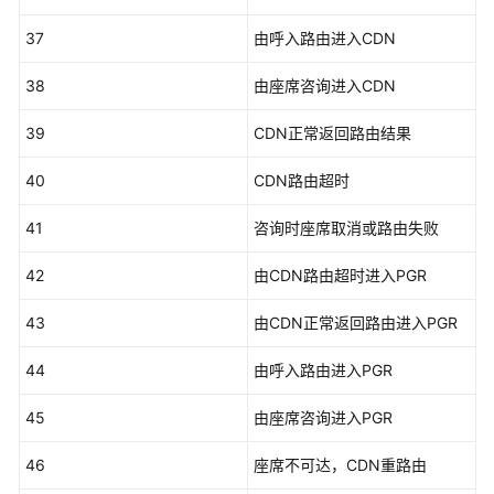
37
由呼入路由进入CDN
简
介
38
由座席咨询进入CDN
接
39
CDN正常返回路由结果
口
说
40
CDN路由超时
明
41
咨询时座席取消或路由失败
附
录
42
由CDN路由超时进入PGR
指
43
由CDN正常返回路由进入PGR
标
编
44
由呼入路由进入PGR
码
参
45
由座席咨询进入PGR
考
46
座席不可达，CDN重路由
错