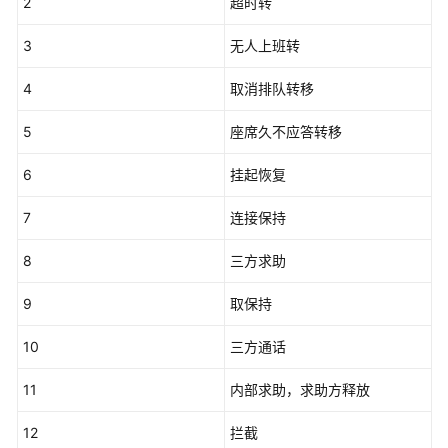
指
2
超时转
南
3
无人上班转
价
4
取消排队转移
格
说
5
座席久不应答转移
明
6
挂起恢复
开
发
7
连接保持
指
南
8
三方求助
API
9
取保持
参
考
10
三方通话
接
11
内部求助，求助方释放
口
鉴
12
拦截