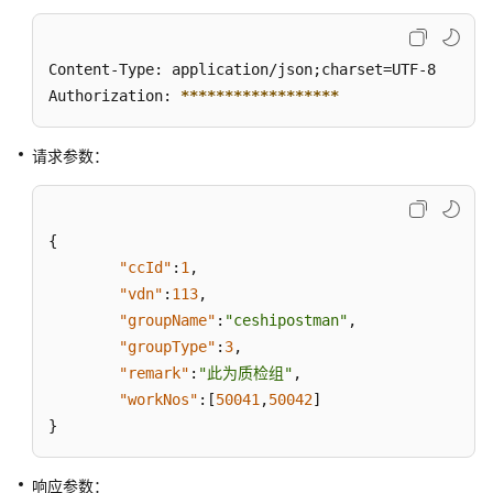
检
关
系
Content-Type: application/json;charset=UTF-8

维
Authorization: 
****
****
****
****
**
护
接
请求参数：
口
查
询
{
用
"ccId"
:
1
,
户
"vdn"
:
113
,
组
"groupName"
:
"ceshipostman"
,
成
"groupType"
:
3
,
员
"remark"
:
"此为质检组"
,
"workNos"
:
[
50041
,
50042
]
批
}
量
删
除
响应参数：