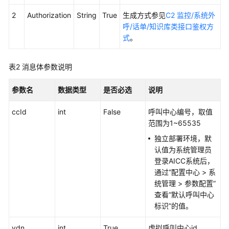
权
方
2
Authorization
String
True
生成方式参见
C2 监控/系统外
式
呼/话单/知识库类接口鉴权方
式
。
系
统
表2
消息体参数说明
配
置
参数名
数据类型
是否必选
说明
类
接
ccId
int
False
呼叫中心编号，取值
口
范围为1~65535
参
考
独立部署环境，默
（API
认值为系统管理员
Fabric）
登录AICC系统后，
通过
“
配置中心
>
系
座
统管理
>
参数配置
”
席
查看“默认呼叫中心
操
标识”的值。
作
vdn
类
int
True
虚拟呼叫中心id