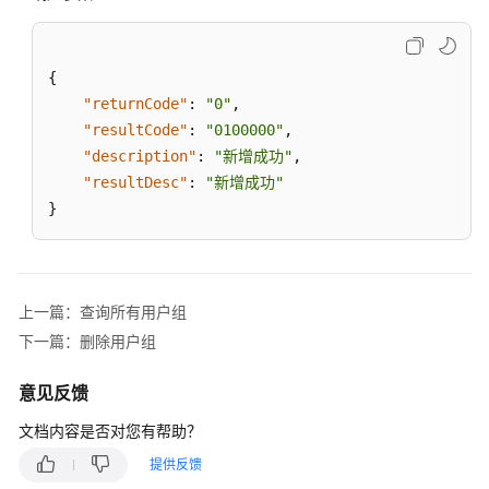
用
户
组
{
成
"returnCode"
:
"0"
,
员
"resultCode"
:
"0100000"
,
"description"
批
:
"新增成功"
,
量
"resultDesc"
:
"新增成功"
新
}
增
用
户
组
上一篇：查询所有用户组
成
下一篇：删除用户组
员
意见反馈
查
询
文档内容是否对您有帮助？
所
提供反馈
有