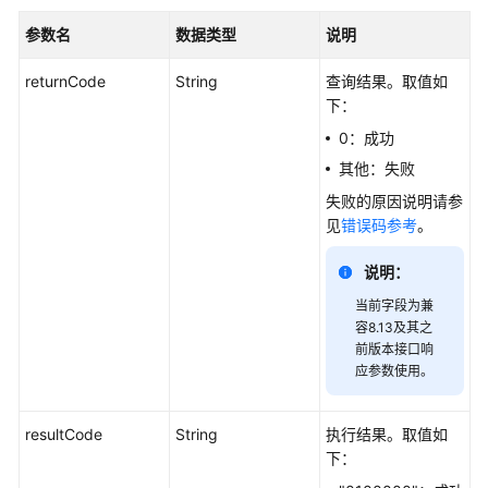
参数名
数据类型
说明
简
介
returnCode
String
查询结果。取值如
下：
接
0：成功
口
说
其他：失败
明
失败的原因说明请参
见
错误码参考
。
实
时
说明：
数
当前字段为兼
据
容8.13及其之
查
前版本接口响
询
应参数使用。
类
接
口
resultCode
String
执行结果。取值如
下：
历