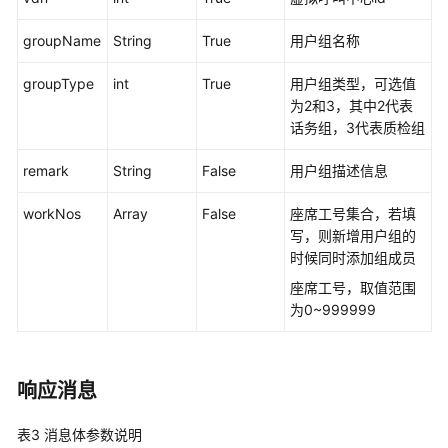
接
groupName
String
True
用户组名称
口
参
groupType
int
True
用户组类型，可选值
考
为2和3，其中2代表
话务组，3代表质检组
监
控
remark
String
False
用户组描述信息
类
接
workNos
Array
False
座席工号集合，若填
口
写，则新增用户组的
参
时候同时添加组成员
考
座席工号，取值范围
前
为0~999999
言
修
响应消息
改
记
表3
消息体参数说明
录