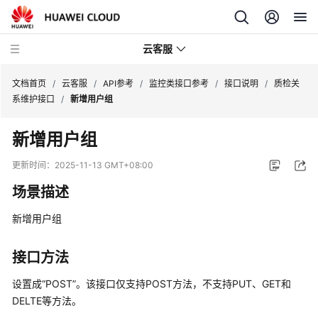
云客服
文档首页
/
云客服
/
API参考
/
监控类接口参考
/
接口说明
/
质检关
系维护接口
/
新增用户组
产
新增用户组
品
介
更新时间：
2025-11-13 GMT+08:00
绍
场景描述
快
新增用户组
速
入
门
接口方法
设置成“POST”。该接口仅支持POST方法，不支持PUT、GET和
用
DELTE等方法。
户