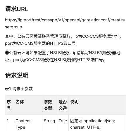
指
南
请求URL
https://ip:port/rest/cmsapp/v1/openapi/qcrelationconf/createu
价
格
sergroup
说
其中，公有云环境请联系管理员获取，ip为CC-CMS服务器地址，
明
port为CC-CMS服务器的HTTPS端口号。
非公有云环境如果配置了NSLB服务，ip请填写NSLB的服务器地
开
发
址，port为CC-CMS服务在NSLB映射的HTTPS端口号。
指
南
请求说明
API
表1
请求头参数
参
考
序
名称
参数
是否
说明
号
类型
必选
接
口
1
Content-
String
True
固定填 application/json;
鉴
Type
charset=UTF-8。