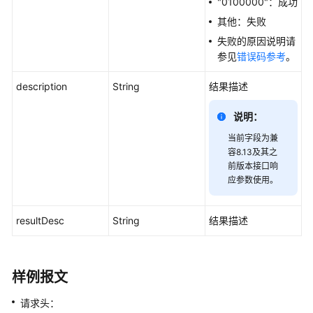
"0100000"：成功
史
其他：失败
数
失败的原因说明请
据
参见
错误码参考
。
查
询
description
String
结果描述
类
接
说明：
口
当前字段为兼
配
容8.13及其之
前版本接口响
置
应参数使用。
数
据
查
resultDesc
String
结果描述
询
类
接
样例报文
口
请求头：
质