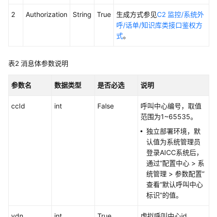
权
方
2
Authorization
String
True
生成方式参见
C2 监控/系统外
式
呼/话单/知识库类接口鉴权方
式
。
系
统
表2
消息体参数说明
配
置
参数名
数据类型
是否必选
说明
类
接
ccId
int
False
呼叫中心编号，取值
口
范围为1~65535。
参
考
独立部署环境，默
（API
认值为系统管理员
Fabric）
登录AICC系统后，
通过
“
配置中心
>
系
座
统管理
>
参数配置
”
席
查看“默认呼叫中心
操
标识”的值。
作
vdn
类
int
True
虚拟呼叫中心id