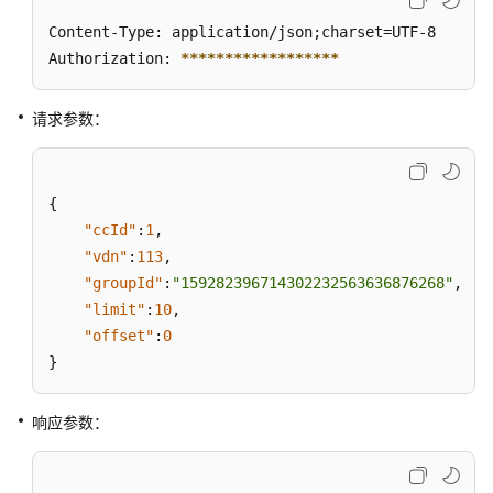
用
Content-Type: application/json;charset=UTF-8

户
Authorization: 
组
****
****
****
****
**
成
员
请求参数：
批
量
{
新
"ccId"
增
:
1
,
用
"vdn"
:
113
,
户
"groupId"
:
"159282396714302232563636876268"
,
组
"limit"
:
10
,
成
"offset"
:
0
员
}
查
响应参数：
询
所
有