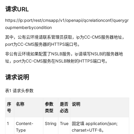
指
南
请求URL
https://ip:port/rest/cmsapp/v1/openapi/qcrelationconf/querygr
价
格
oupmemberbycondition
说
其中，公有云环境请联系管理员获取，ip为CC-CMS服务器地址，
明
port为CC-CMS服务器的HTTPS端口号。
非公有云环境如果配置了NSLB服务，ip请填写NSLB的服务器地
开
发
址，port为CC-CMS服务在NSLB映射的HTTPS端口号。
指
南
请求说明
API
表1
请求头参数
参
考
序
名称
参数
是否
说明
号
类型
必选
接
口
1
Content-
String
True
固定填 application/json;
鉴
Type
charset=UTF-8。