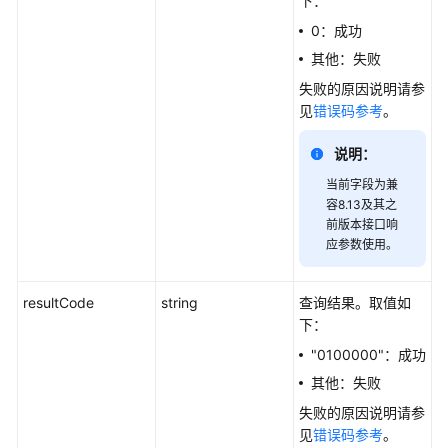
下：
0：成功
简
其他：失败
介
失败的原因说明请参
接
见
错误码参考
。
口
说
说明：
明
当前字段为兼
容8.13及其之
实
前版本接口响
时
应参数使用。
数
据
resultCode
string
查询结果。取值如
查
下：
询
类
"0100000"：成功
接
其他：失败
口
失败的原因说明请参
见
错误码参考
。
历