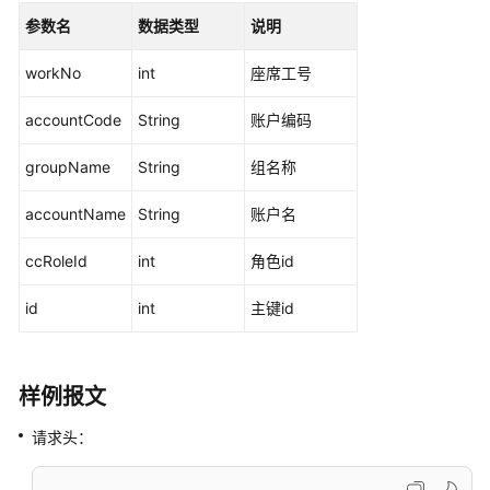
检
参数名
数据类型
说明
关
系
workNo
int
座席工号
维
护
accountCode
String
账户编码
接
口
groupName
String
组名称
查
accountName
String
账户名
询
用
ccRoleId
int
角色id
户
组
id
int
主键id
成
员
样例报文
批
量
请求头：
删
除