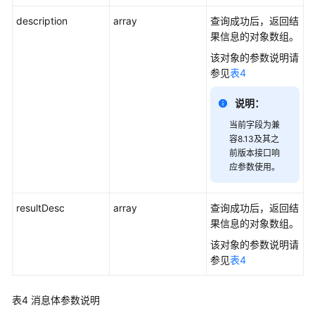
史
description
array
查询成功后，返回结
数
果信息的对象数组。
据
该对象的参数说明请
查
参见
表4
询
类
说明：
接
口
当前字段为兼
容8.13及其之
配
前版本接口响
应参数使用。
置
数
据
resultDesc
array
查询成功后，返回结
查
果信息的对象数组。
询
该对象的参数说明请
类
参见
表4
接
口
表4
消息体参数说明
质