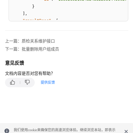
组
}
基
]
,
本
"resultDesc"
信
:
[
息
{
"workNo"
:
1117
,
上一篇：质检关系维护接口
配
"accountCode"
:
"HW513331117"
,
置
下一篇：批量删除用户组成员
"groupName"
:
"质检组"
,
质
"accountName"
:
"HW972571117"
,
检
意见反馈
"ccRoleId"
:
3
,
关
"id"
:
"160526521924802293467767451224"
文档内容是否对您有帮助？
系
}
,
提供反馈
{
删
"workNo"
:
1118
,
除
"accountCode"
:
"HW340521118"
,
已
"groupName"
:
"质检组"
,
配
置
"accountName"
:
"HW972571118"
,
的
"ccRoleId"
:
3
,
质
"id"
:
"160526521924824882258144059275"
我们使用cookie来确保您的高速浏览体验。继续浏览本站，即表示
检