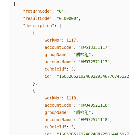
用
{
户
"returnCode"
:
"0"
,
组
"resultCode"
:
"0100000"
,
"description"
:
[
新
{
增
"workNo"
:
1117
,
用
"accountCode"
:
"HW513331117"
,
户
"groupName"
:
"质检组"
,
组
"accountName"
:
"HW972571117"
,
删
"ccRoleId"
:
3
,
除
"id"
:
"160526521924802293467767451224"
用
}
,
户
{
组
"workNo"
:
1118
,
"accountCode"
:
"HW340521118"
,
更
"groupName"
:
"质检组"
,
新
"accountName"
:
"HW972571118"
,
用
"ccRoleId"
:
3
,
户
"id"
:
"160526521924824882258144059275"