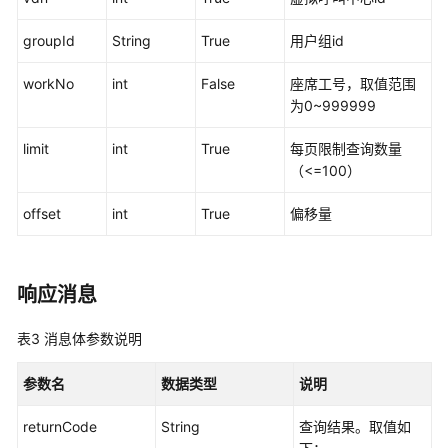
接
groupId
String
True
用户组id
口
参
workNo
int
False
座席工号，取值范围
考
为0~999999
监
limit
int
True
每页限制查询数量
控
（<=100）
类
接
offset
int
True
偏移量
口
参
考
响应消息
前
言
表3
消息体参数说明
修
参数名
数据类型
说明
改
记
returnCode
String
查询结果。取值如
录