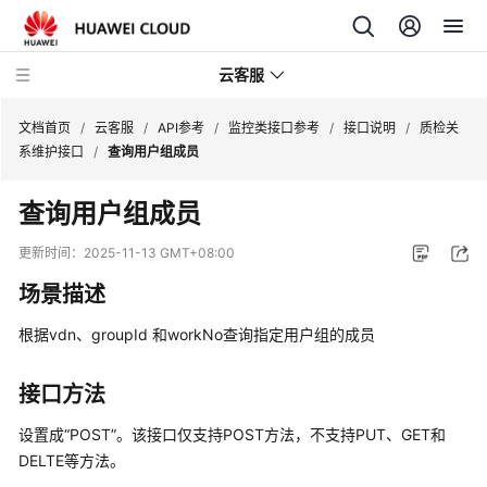
云客服
文档首页
/
云客服
/
API参考
/
监控类接口参考
/
接口说明
/
质检关
系维护接口
/
查询用户组成员
产
查询用户组成员
品
介
更新时间：
2025-11-13 GMT+08:00
绍
场景描述
快
根据vdn、groupId 和workNo查询指定用户组的成员
速
入
门
接口方法
设置成“POST”。该接口仅支持POST方法，不支持PUT、GET和
用
DELTE等方法。
户