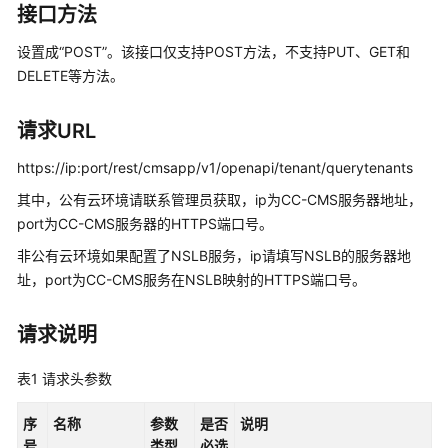
指
接口方法
南
设置成“POST”。该接口仅支持POST方法，不支持PUT、GET和
价
DELETE等方法。
格
说
请求URL
明
https://ip:port/rest/cmsapp/v1/openapi/tenant/querytenants
开
其中，公有云环境请联系管理员获取，ip为CC-CMS服务器地址，
发
port为CC-CMS服务器的HTTPS端口号。
指
南
非公有云环境如果配置了NSLB服务，ip请填写NSLB的服务器地
址，port为CC-CMS服务在NSLB映射的HTTPS端口号。
API
参
请求说明
考
表1
请求头参数
接
口
序
名称
参数
是否
说明
鉴
号
类型
必选