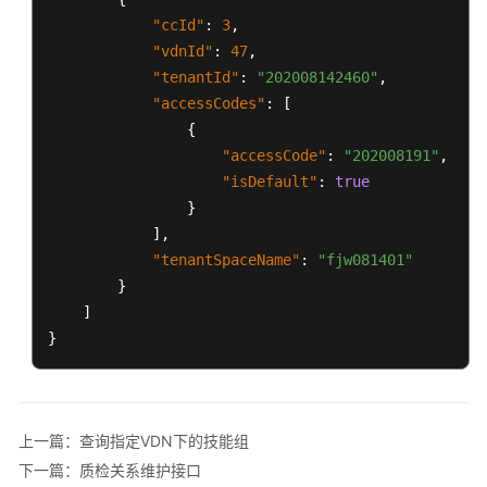
所
"ccId"
:
3
,
有
"vdnId"
:
47
,
座
"tenantId"
:
"202008142460"
,
席
信
"accessCodes"
:
[
息
{
"accessCode"
:
"202008191"
,
获
"isDefault"
:
true
取
}
VDN
]
,
下
"tenantSpaceName"
:
"fjw081401"
的
}
所
]
有
}
被
叫
配
置
上一篇：查询指定VDN下的技能组
依
下一篇：质检关系维护接口