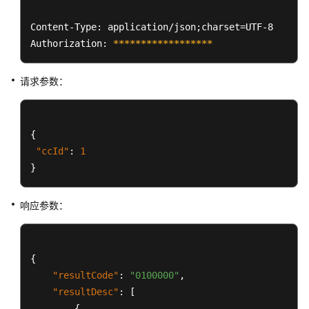
询
指
Content-Type: application/json;charset=UTF-8

定
Authorization: 
****
****
****
****
**
呼
叫
请求参数：
中
心
下
所
{
有
"ccId"
:
1
VDN
}
的
信
响应参数：
息
依
据
{
VDNId
"resultCode"
:
"0100000"
,
查
"resultDesc"
:
[
询
{