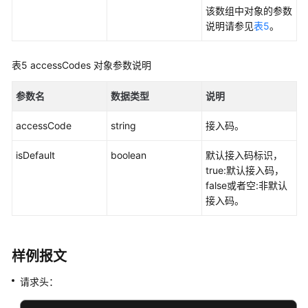
该数组中对象的参数
史
说明请参见
表5
。
数
据
查
表5
accessCodes 对象参数说明
询
类
参数名
数据类型
说明
接
口
accessCode
string
接入码。
配
isDefault
boolean
默认接入码标识，
置
true:默认接入码，
数
false或者空:非默认
据
接入码。
查
询
类
样例报文
接
口
请求头：
查