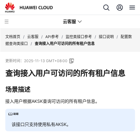
云客服
文档首页
/
云客服
/
API参考
/
监控类接口参考
/
接口说明
/
配置数
据查询类接口
/
查询接入用户可访问的所有租户信息
产
更新时间：
2025-11-13 GMT+08:00
品
介
查询接入用户可访问的所有租户信息
绍
场景描述
快
速
接入用户根据AKSK查询可访问的所有租户信息。
入
门
该接口只支持使用私有AKSK。
用
户