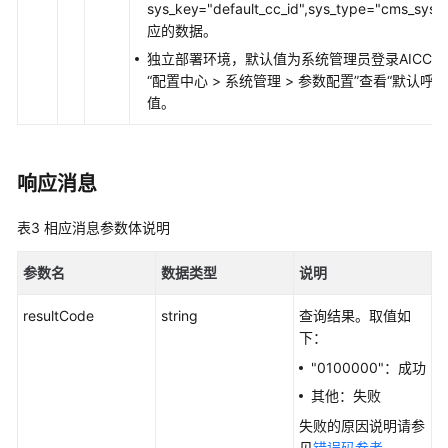
sys_key="default_cc_id",sys_type="cms_sys
接
应的数据。
口
独立部署环境，默认值为系统管理员登录AICC
参
“
配置中心
>
系统管理
>
参数配置
”
查看“默认呼叫
考
值。
监
控
类
响应消息
接
口
表3
相应消息参数体说明
参
考
参数名
数据类型
说明
前
resultCode
string
查询结果。取值如
言
下：
"0100000"：成功
修
其他：失败
改
记
失败的原因说明请参
录
见
错误码参考
。