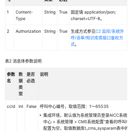
权
方
1
Content-
String
True
固定填 application/json;
式
Type
charset=UTF-8。
系
2
Authorization
String
True
生成方式参见
C2 监控/系统外
统
呼/话单/知识库类接口鉴权方
配
式
。
置
类
接
表2
消息体参数说明
口
参
参数
数
是否
说明
考
名
据
必选
（API
类
Fabric）
型
座
ccId
int
False
呼叫中心编号，取值范围：1～65535
席
集成环境，默认值为系统管理员登录AICC系统
操
中心
>
系统管理
>
CMS系统配置
”
查看的呼叫中
作
配置为空，取值数据库t_cms_sysparam表中的
类