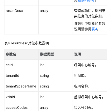
简
resultDesc
array
查询成功后，返回结
介
果信息的对象数组。
该数组中对象的参数
接
说明请参见
表4
。
口
说
表4
resultDesc对象参数说明
明
参数名
数据类型
说明
实
时
ccId
int
呼叫中心编号。
数
据
tenantId
string
租间ID。
查
询
tenantSpaceName
string
租间名称。
类
接
vdnId
int
虚拟呼叫中心编号。
口
accessCodes
array
接入号列表。
历