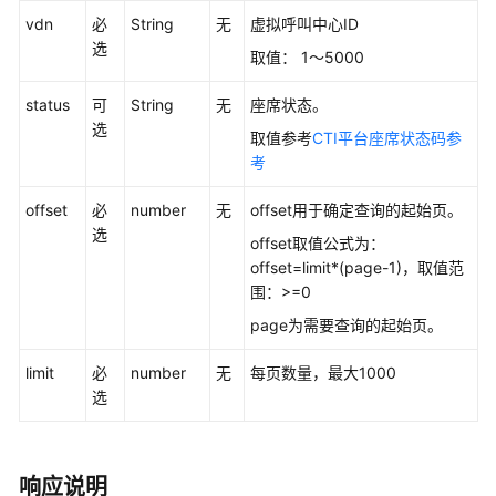
接
vdn
必
String
无
虚拟呼叫中心ID
口
选
取值： 1～5000
参
考
status
可
String
无
座席状态。
选
取值参考
CTI平台座席状态码参
监
考
控
类
offset
必
number
无
offset用于确定查询的起始页。
接
选
口
offset取值公式为：
参
offset=limit*(page-1)，取值范
考
围：>=0
page为需要查询的起始页。
前
言
limit
必
number
无
每页数量，最大1000
选
修
改
记
响应说明
录