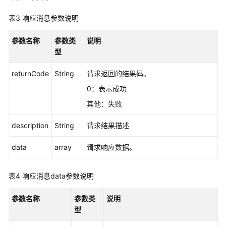
表3
响应消息参数说明
简
介
参数名称
参数类
说明
型
接
口
returnCode
String
请求返回的结果码。
说
明
0：表示成功
其他：失败
实
时
description
String
请求结果描述
数
据
data
array
请求响应数据。
查
询
表4
响应消息data参数说明
类
接
参数名称
参数类
说明
口
型
VDN