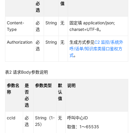
权
必
值
方
选
式
Content-
必
String
无
固定填 application/json;
系
Type
选
charset=UTF-8。
统
配
Authorization
必
String
无
生成方式参见
C2 监控/系统外
置
选
呼/话单/知识库类接口鉴权方
类
式
。
接
口
表2
请求Body参数说明
参
考
参数名
是
参数类型
默
说明
（API
称
否
认
Fabric）
必
值
选
座
席
ccId
必
String（1-
无
呼叫中心ID
操
选
25）
作
取值：1～65535
类