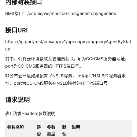
指
内部封装接口
南
BMS接口：/ccbms/ws/monitor/siteagentinfobyagentids
价
格
接口URI
说
明
https://ip:port/rest/cmsapp/v1/openapi/vdn/queryAgentByStat
us
开
其中，公有云环境请联系管理员获取，ip为CC-CMS服务器地址，
发
port为CC-CMS服务器的HTTPS端口号。
指
南
非公有云环境如果配置了NSLB服务，ip请填写NSLB的服务器地
址，port为CC-CMS服务在NSLB映射的HTTPS端口号。
API
参
请求说明
考
表1
请求Headers参数说明
接
口
参数名称
是
参数
默
说明
鉴
否
类型
认