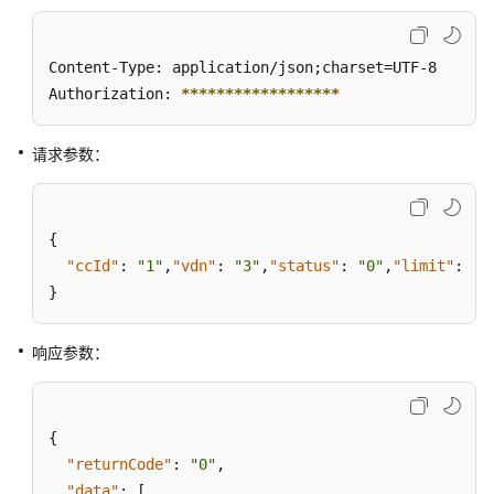
维
度
实
Content-Type: application/json;charset=UTF-8

时
Authorization: 
****
****
****
****
**
接
口
请求参数：
批
量
查
{
询
"ccId"
:
"1"
,
"vdn"
:
"3"
,
"status"
:
"0"
,
"limit"
:
10
座
}
席
签
响应参数：
入
的
技
能
{
队
"returnCode"
:
"0"
,
列
"data"
:
[