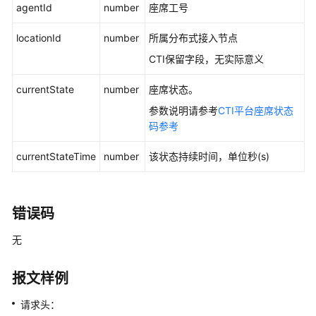
agentId
number
座席工号
维
度
locationId
number
所属分布式接入节点
实
时
CTI保留字段，无实际意义
接
currentState
number
座席状态。
口
参数说明请参考
CTI平台座席状态
技
码参考
能
队
currentStateTime
number
该状态持续时间，单位秒(s)
列
维
度
错误码
实
时
无
接
口
报文样例
座
请求头：
席