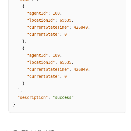
{
批
"agentId"
:
108
,
量
"locationId"
:
65535
,
查
"currentStateTime"
:
426849
,
询
"currentState"
:
0
座
}
,
席
信
{
息
"agentId"
:
109
,
"locationId"
:
65535
,
查
"currentStateTime"
:
426849
,
询
"currentState"
:
0
指
}
定
]
,
座
"description"
:
"success"
席
}
的
当
前
呼