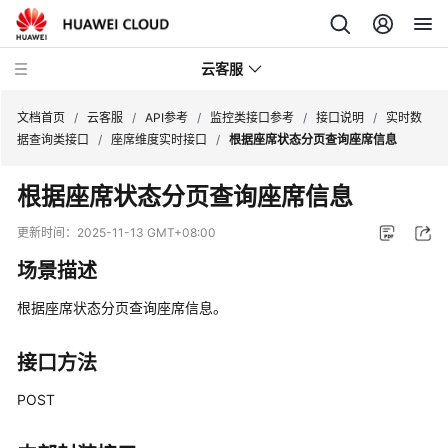
云客服
文档首页
/
云客服
/
API参考
/
监控类接口参考
/
接口说明
/
实时数
据查询类接口
/
座席维度实时接口
/
根据座席状态分页查询座席信息
产
根据座席状态分页查询座席信息
品
介
更新时间：
2025-11-13 GMT+08:00
绍
场景描述
快
根据座席状态分页查询座席信息。
速
入
门
接口方法
POST
用
户