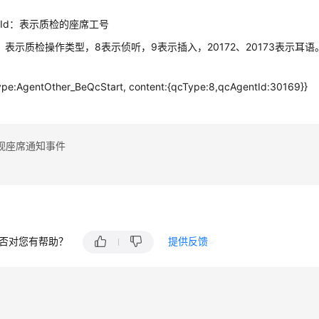
息
ntId：表示质检的座席工号
pe：表示质检操作类型，8表示侦听，9表示插入，20172、20173表示耳语
ype:AgentOther_BeQcStart, content:{qcType:8,qcAgentId:30169}}
视座席通知事件
否对您有帮助？
提供反馈