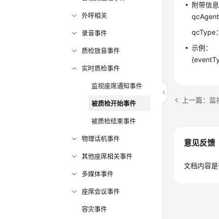
附带信
外呼相关
qcAge
qcTy
录音事件
示例：
质检放音事件
{eventT
实时质检事件
监视座席通知事件
上一篇：监
被质检开始事件
被质检结束事件
物理话机事件
意见反馈
其他座席相关事件
文档内容是
多媒体事件
座席会议事件
容灾事件