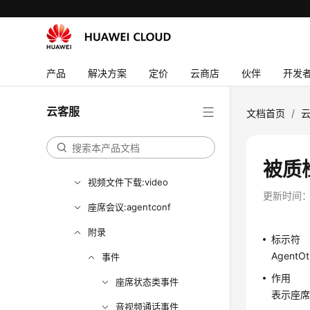
队列设备:queuedevice
座席班组:agentgroup
呼叫数据:calldata
产品
解决方案
定价
云商店
伙伴
开发
实时质检:qualitycontrol
座席事件:agentevent
云客服
文档首页
/
录音下载:record
多媒体接口:mediaCall
被质
视频文件下载:video
更新时间
座席会议:agentconf
附录
标示符
AgentOt
事件
作用
座席状态类事件
表示座
音视频通话事件