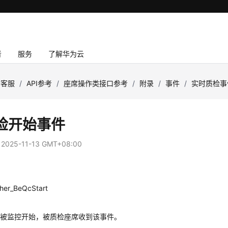
者
服务
了解华为云
云客服
/
API参考
/
座席操作类接口参考
/
附录
/
事件
/
实时质检事
检开始事件
：
2025-11-13 GMT+08:00
her_BeQcStart
席被监控开始，被质检座席收到该事件。