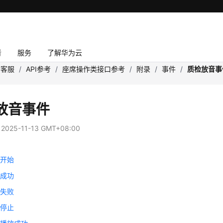
者
服务
了解华为云
云客服
/
API参考
/
座席操作类接口参考
/
附录
/
事件
/
质检放音事
放音事件
：
2025-11-13 GMT+08:00
放开始
放成功
放失败
放停止