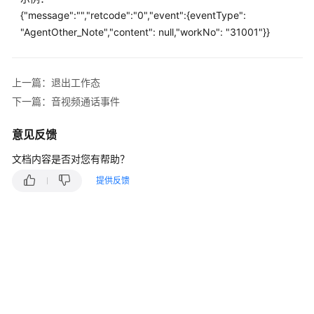
指
{"message":"","retcode":"0","event":{eventType":
南
"AgentOther_Note","content": null,"workNo": "31001"}}
价
格
说
上一篇：退出工作态
明
下一篇：音视频通话事件
开
意见反馈
发
指
文档内容是否对您有帮助？
南
提供反馈
API
参
考
接
口
鉴