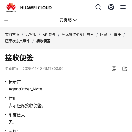
云客服
文档首页
/
云客服
/
API参考
/
座席操作类接口参考
/
附录
/
事件
/
座席状态类事件
/
接收便签
产
接收便签
品
介
更新时间：
2025-11-13 GMT+08:00
绍
标示符
快
AgentOther_Note
速
作用
入
表示座席接收便签。
门
附带信息
用
无。
户
示例：