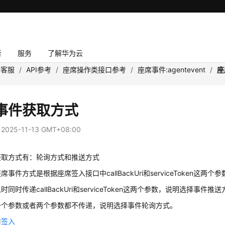
者
服务
了解华为云
云客服
/
API参考
/
座席操作类接口参考
/
座席事件:agentevent
/
座
事件获取方式
：
2025-11-13 GMT+08:00
获取方式有：轮询方式和推送方式
事件方式是根据座席签入接口中callBackUri和serviceToken这两
同时传递callBackUri和serviceToken这两个参数，说明选择事件推
一个参数或者两个参数都不传递，说明选择事件轮询方式。
口
签入