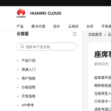
产品
解决方案
定价
云商店
伙伴
开发
云客服
文档首页
/
座席
产品介绍
更新时间
快速入门
座席事件
用户指南
两种获取座席
价格说明
当座席签入时
开发指南
只传其中
API参考
请参考接