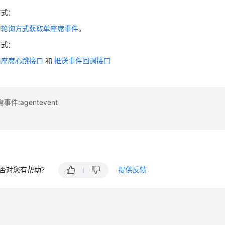
方式：
口
轮询方式获取单座席事件
。
方式：
口
座席心跳接口
和
推送事件回调接口
件:agentevent
否对您有帮助？
提供反馈