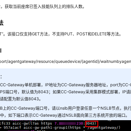
后，获取当前座席已签入技能队列上的排队人数。
法
ET”。该接口仅支持GET方法，不支持PUT、POST和DELETE等方法。
I
p:port/agentgateway/resource/queuedevice/{agentid}/waitnumbyagen
明：
CC-Gateway单机部署，IP地址为CC-Gateway服务器地址，port为CC-
TPS端口号，默认值为8043；如果CC-Gateway采用集群模式部署，IP
rt请配置为默认值8043。
LB上的CC-Gateway端口号，请以nslb用户登录任意一个NSLB节点，执行./n
中，如下端口表示CC-Gateway通过NSLB面向第三方系统开放的端口。