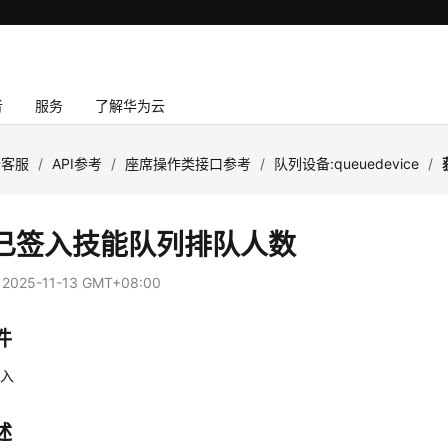
者
服务
了解华为云
云客服
/
API参考
/
座席操作类接口参考
/
队列设备:queuedevice
/
已签入技能队列排队人数
：
2025-11-13 GMT+08:00
件
签入
述