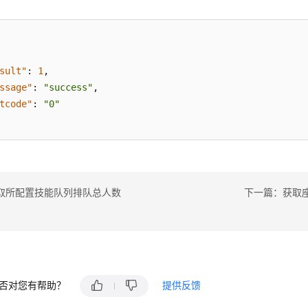
数
sult"
:
1
,
ssage"
:
"success"
,
tcode"
:
"0"
取所配置技能队列排队总人数
下一篇：获取
否对您有帮助？
提供反馈