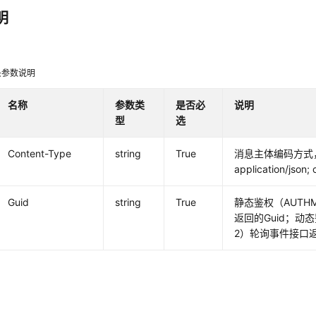
明
头参数说明
名称
参数类
是否必
说明
型
选
Content-Type
string
True
消息主体编码方式
application/json;
Guid
string
True
静态鉴权（AUTHM
返回的Guid；动态
2）轮询事件接口返