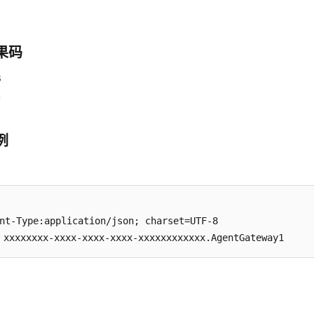
果码
6
7
例
nt-Type:application/json; charset=UTF-8

xxxxxxxx-xxxx-xxxx-xxxx-xxxxxxxxxxxx.AgentGateway1
数