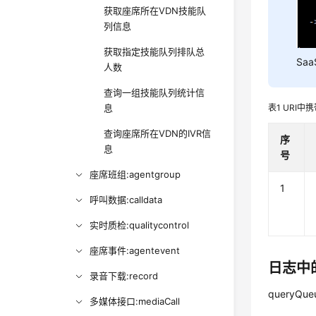
获取座席所在VDN技能队
列信息
获取指定技能队列排队总
Sa
人数
查询一组技能队列统计信
表1
URI中
息
查询座席所在VDN的IVR信
序
息
号
座席班组:agentgroup
1
呼叫数据:calldata
实时质检:qualitycontrol
座席事件:agentevent
日志中
录音下载:record
queryQueu
多媒体接口:mediaCall