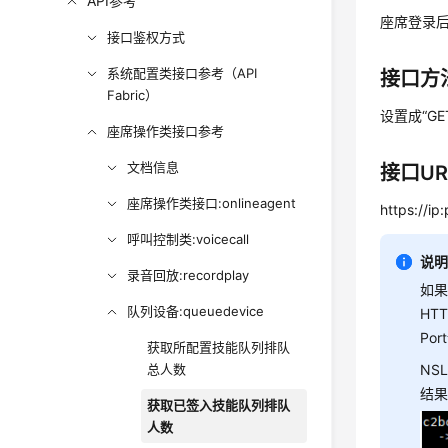
API参考
座席登录
接口鉴权方式
系统配置类接口参考（API
接口方
Fabric）
设置成“G
座席操作类接口参考
文档信息
接口UR
座席操作类接口:onlineagent
https://i
呼叫控制类:voicecall
说
录音回放:recordplay
如果
队列设备:queuedevice
HT
Po
获取所配置技能队列排队
总人数
NS
结果
获取已签入技能队列排队
人数