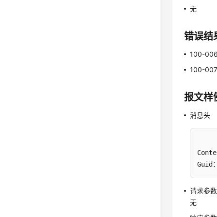
无
错误结
100-00
100-00
报文样
消息头
Conte
Guid：
请求参
无