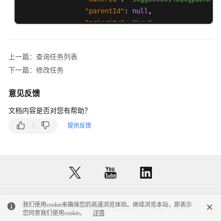
参
"parentId"
:
null
,
考
"priority"
:
"Low"
,
"reason"
:
null
,
话
"state"
:
"Processing"
,
单
上一篇：查询任务列表
"status"
:
"tttttt"
,
类
下一篇：修改任务
接
"stayDate"
:
null
,
口
"suspendAccumulatedTime"
:
null
,
参
意见反馈
"suspendDate"
:
null
,
考
"title"
:
"0704test"
,
文档内容是否对您有帮助？
"type"
:
"cvmC0000014ddysLTCZk"
智
提供反馈
}
能
]
,
化
"customerInfo"
:
{
模
"customerInfo"
:
{
块
"address"
:
{
接
"addressLine1"
:
null
,
口
"addressLine2"
:
null
,
参
我们使用cookie来确保您的高速浏览体验。继续浏览本站，即表示
© 2026, 华为云计算技术有限公司及其关联公司。保留一切权利。
考
"addressLine3"
:
null
,
您同意我们使用cookie。
详情