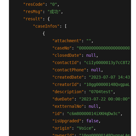
作
"resCode"
:
"0"
,
类
"resMsg"
:
"成功"
,
接
"result"
:
{
口
"caseInfos"
:
[
参
{
考
"attachment"
:
""
,
"caseNo"
:
"00000000000000000000000
监
"closedDate"
:
null
,
控
"contactId"
:
"ciIy0000013y7cC8T2rA
类
"contactPhone"
:
null
,
接
"createdDate"
:
"2023-07-07 14:43:1
口
参
"creatorId"
:
"10gg00000148QvgpaLAm
考
"description"
:
"0704test"
,
"dueDate"
:
"2023-07-22 00:00:00"
,
外
"extternalNo"
:
null
,
呼
"id"
:
"c6m80000014iXKHqDw3c"
,
类
"isUpgraded"
:
false
,
接
"origin"
:
"Voice"
,
口
"ownerId"
:
"10gg00000148QvgpaLAm"
,