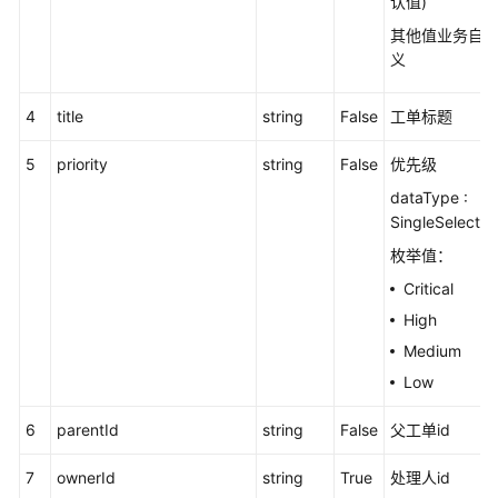
认值)
配
置
其他值业务自
接
义
口
(V2.0)
4
title
string
False
工单标题
工
5
priority
string
False
优先级
单
dataType :
处
SingleSelect
理
接
枚举值：
口
Critical
(V2.0)
High
工
Medium
单
Low
任
务
6
parentId
string
False
父工单id
相
关
7
ownerId
string
True
处理人id
接