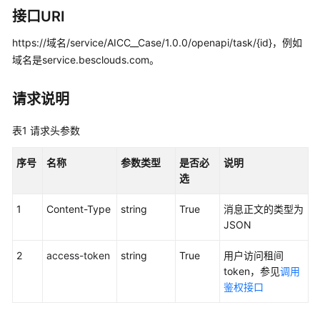
指
接口URI
南
https://域名/service/AICC__Case/1.0.0/openapi/task/{id}，例如
价
域名是service.besclouds.com。
格
说
明
请求说明
开
表1
请求头参数
发
指
序号
名称
参数类型
是否必
说明
南
选
1
API
Content-Type
string
True
消息正文的类型为
参
JSON
考
2
access-token
string
True
用户访问租间
token，参见
调用
接
鉴权接口
口
鉴