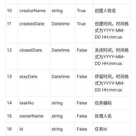
成
10
creatorName
string
True
创建人姓名
联
11
createdDate
Datetime
True
创建时间，时间格
邦
式为YYYY-MM-
用
DD HH:mm:ss
户
管
12
closedDate
Datetime
False
关闭时间，时间格
理
式为YYYY-MM-
接
DD HH:mm:ss
口
13
stayDate
Datetime
False
停留时间，时间格
网
式为YYYY-MM-
页
DD HH:mm:ss
客
户
14
taskNo
string
False
任务编码
端
接
15
ownerName
string
False
处理人名
入
16
id
string
False
任务id
通