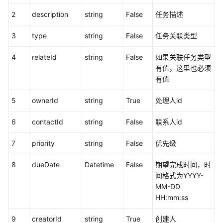
语
2
description
string
False
任务描述
音
通
3
type
string
False
任务关联类型
知
功
4
relateId
string
False
如果关联任务类型
能
有值，这里也必须
集
有值
成
5
ownerId
string
True
处理人id
手
机
6
contactId
string
False
联系人id
接
听
7
priority
string
False
优先级
（离
线
8
dueDate
Datetime
False
期望完成时间，时
座
间格式为YYYY-
席）
MM-DD
功
HH:mm:ss
能
集
9
creatorId
string
True
创建人