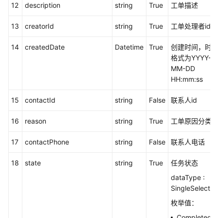
12
description
string
True
工单描述
情
13
creatorId
string
True
工单处理者id
修
改
14
createdDate
Datetime
True
创建时间，时
任
格式为YYYY-
务
MM-DD
HH:mm:ss
分
配
15
contactId
string
False
联系人id
任
务
16
reason
string
True
工单原因分类
修
17
contactPhone
string
False
联系人电话
改
任
18
state
string
True
任务状态
务
dataType :
状
SingleSelect
态
枚举值：
处
Completed