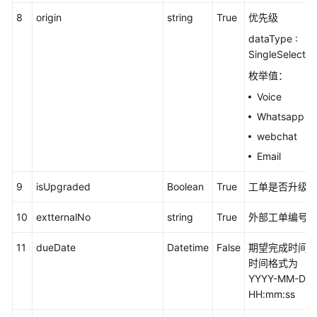
口
8
origin
string
True
优先级
(V2.0)
dataType :
SingleSelect
创
枚举值：
建
任
Voice
务
Whatsapp
webchat
查
Email
询
任
9
isUpgraded
Boolean
True
工单是否升级
务
列
10
extternalNo
string
True
外部工单编号
表
11
dueDate
Datetime
False
期望完成时间
查
时间格式为
询
YYYY-MM-DD
任
HH:mm:ss
务
详