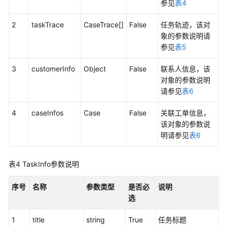
参见
表4
中
心
2
taskTrace
CaseTrace[]
False
任务轨迹，该对
配
象的参数说明请
置
参见
表5
类
接
3
customerInfo
Object
False
联系人信息，该
口
对象的参数说明
请参见
表6
移
动
4
caseInfos
Case
False
关联工单信息，
座
该对象的参数说
席
明请参见
表6
和
双
表4
TaskInfo参数说明
呼
功
序号
名称
参数类型
是否必
说明
能
选
集
成
1
title
string
True
任务标题