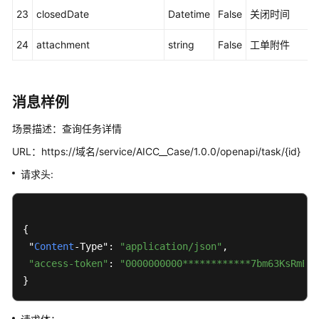
接
23
closedDate
Datetime
False
关闭时间
口
24
attachment
string
False
工单附件
SmartCare
接
口
消息样例
AppCube
场景描述：查询任务详情
组
URL：https://域名/service/AICC__Case/1.0.0/openapi/task/{id}
织
机
请求头:
构
隔
离
{

接
 "
Content
-Type": 
"application/json"
,

口
"access-token"
: 
"0000000000************7bm63KsRmEzt
}
轻
量
级