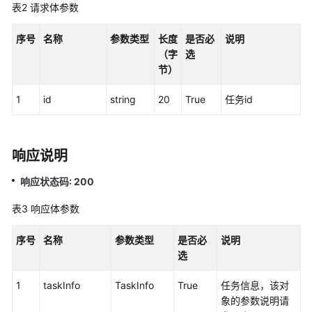
权
表2
请求体参数
方
式
序号
名称
参数类型
长度
是否必
说明
（字
选
系
节）
统
配
1
id
string
20
True
任务id
置
类
接
响应说明
口
参
响应状态码: 200
考
（API
表3
响应体参数
Fabric）
序号
名称
参数类型
是否必
说明
概
选
述
1
taskInfo
TaskInfo
True
任务信息，该对
呼
象的参数说明请
叫