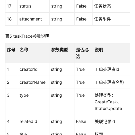
知
17
status
string
False
任务状态
功
能
18
attachment
string
False
任务附件
集
成
表5
taskTrace参数说明
智
序号
名称
参数类型
是否必
说明
能
选
质
检
1
creatorId
string
True
工单处理者id
功
能
2
creatorName
string
True
工单处理者名称
集
成
3
type
string
True
处理类型：
CreateTask、
CC-
StatusUpdate
Survey
答
4
relatedId
string
False
关联记录id
卷
接
5
title
string
False
标题