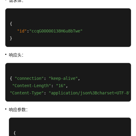
请求体：
座
席
工
{
作
"id"
:
"ccqG00000138H6u8bTwe"
台
页
}
面
Oauth2.0
响应头：
接
口
{ 
"connection"
: 
"keep-alive"
,

其
他
"Content-Length"
: 
"16"
类
"Content-Type"
: 
"application/json%3Bcharset=UTF-8"
}
接
口
响应参数：
座
席
操
{