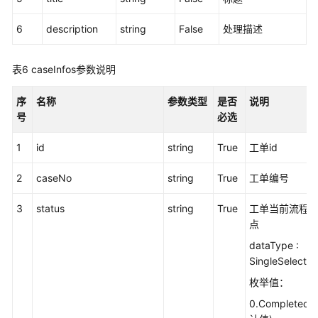
口
6
description
string
False
处理描述
Case2.0
工
单
表6
caseInfos参数说明
接
口
序
名称
参数类型
是否
说明
号
必选
工
1
id
单
string
True
工单id
鉴
2
caseNo
string
True
工单编号
权
配
3
status
string
True
工单当前流程
置
点
接
口
dataType :
（V2.0）
SingleSelect
枚举值：
工
0.Completed(
单