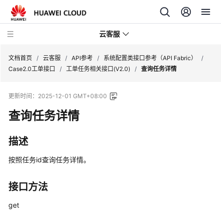
云客服
文档首页
/
云客服
/
API参考
/
系统配置类接口参考（API Fabric）
/
Case2.0工单接口
/
工单任务相关接口(V2.0)
/
查询任务详情
产
更新时间：
2025-12-01 GMT+08:00
品
介
查询任务详情
绍
描述
快
速
按照任务id查询任务详情。
入
门
接口方法
用
get
户