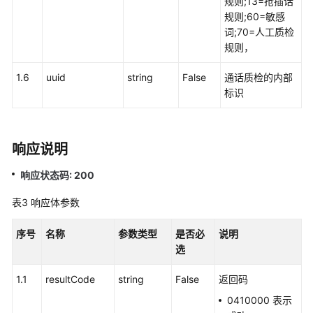
规则;13=抢插话
语
规则;60=敏感
音
词;70=人工质检
通
规则，
知
功
1.6
uuid
string
False
通话质检的内部
能
标识
集
成
响应说明
手
机
响应状态码: 200
接
听
表3
响应体参数
（离
线
序号
名称
参数类型
是否必
说明
座
选
席）
功
1.1
resultCode
string
False
返回码
能
0410000 表示
集