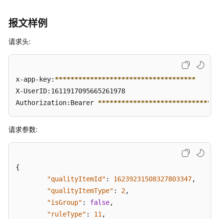
知
功
报文样例
能
集
请求头:
成
智
x-app-key:
****
****
****
****
****
****
****
****
****
能
X-UserID:1611917095665261978

质
检
Authorization:Bearer 
****
****
****
****
****
****
****
***
功
能
请求参数:
集
成
{
质
检
"qualityItemId"
:
16239231508327803347
,
评
"qualityItemType"
:
2
,
分
"isGroup"
:
false
,
接
"ruleType"
:
11
,