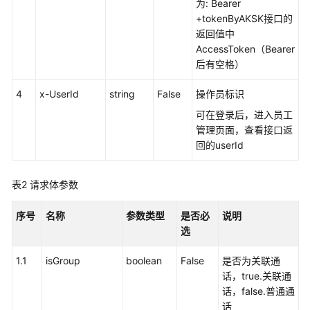
权
为: Bearer
方
+tokenByAKSK接口的
式
返回值中
AccessToken（Bearer
系
后有空格）
统
4
配
x-UserId
string
False
操作员标识
置
可在登录后，进入员工
类
管理页面，查看接口
返
接
回的userId
口
参
表2
请求体参数
考
（API
序号
Fabric）
名称
参数类型
是否必
说明
选
概
1.1
isGroup
boolean
False
是否为关联通
述
话，true.关联通
话，false.普通通
呼
话
叫