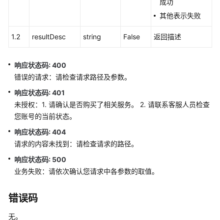
成功
成
其他表示失败
联
1.2
resultDesc
string
False
返回描述
邦
用
户
响应状态码: 400
管
错误的请求：请检查请求路径及参数。
理
响应状态码: 401
接
口
未授权：1. 请确认是否购买了相关服务。 2. 请联系客服人员检查
您账号的当前状态。
网
响应状态码: 404
页
请求的内容未找到：请检查请求的路径。
客
户
响应状态码: 500
端
业务失败：请依次确认您请求中各参数的取值。
接
入
错误码
通
无。