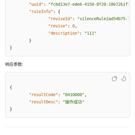
口
"uuid"
:
"fcbd13e7-ede6-4150-8f20-1867261f313
(scoresetting)
"ruleInfo"
:
{
"reviseId"
:
"silenceRule2ad54b75-782
句
"revise"
:
0
,
子
"description"
:
"111"
管
}
理
}
接
口
(sentencemanagement)
响应参数:
敏
感
{
词
"resultCode"
:
"0410000"
,
管
"resultDesc"
:
"操作成功"
理
接
}
口
(sensitiveWordManage)