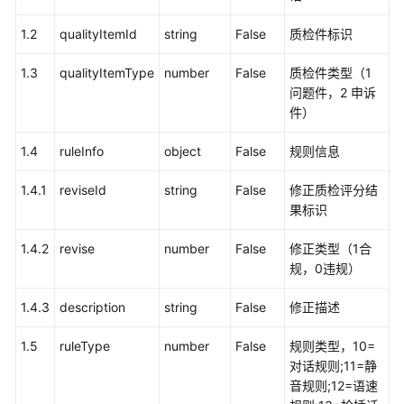
中
1.2
qualityItemId
string
False
质检件标识
心
配
1.3
qualityItemType
number
False
质检件类型（1
置
问题件，2 申诉
类
件）
接
口
1.4
ruleInfo
object
False
规则信息
移
1.4.1
reviseId
string
False
修正质检评分结
动
果标识
座
席
1.4.2
revise
number
False
修正类型（1合
和
规，0违规）
双
呼
1.4.3
description
string
False
修正描述
功
能
1.5
ruleType
number
False
规则类型，10=
集
对话规则;11=静
成
音规则;12=语速