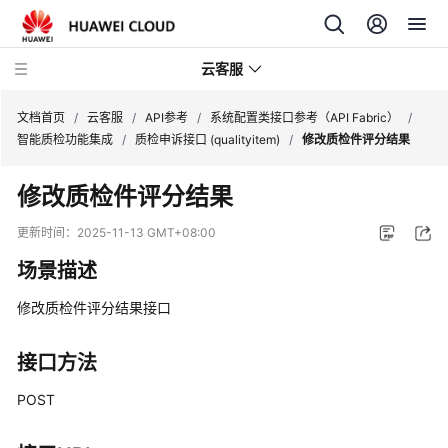
云客服
文档首页
/
云客服
/
API参考
/
系统配置类接口参考（API Fabric）
/
智能质检功能集成
/
质检申诉接口 (qualityitem)
/
修改质检件评分结果
产
修改质检件评分结果
品
介
更新时间：
2025-11-13 GMT+08:00
绍
场景描述
快
修改质检件评分结果接口
速
入
门
接口方法
POST
用
户