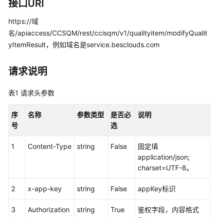
指
接口URI
南
https://域
名/apiaccess/CCSQM/rest/ccisqm/v1/qualityitem/modifyQualit
价
格
yItemResult，例如域名是service.besclouds.com
说
明
请求说明
开
表1
请求头参数
发
指
序
名称
参数类型
是否必
说明
南
号
选
API
1
Content-Type
string
False
固定填
参
application/json;
考
charset=UTF-8。
接
2
x-app-key
string
False
appKey标识
口
鉴
3
Authorization
string
True
鉴权字段，内容格式