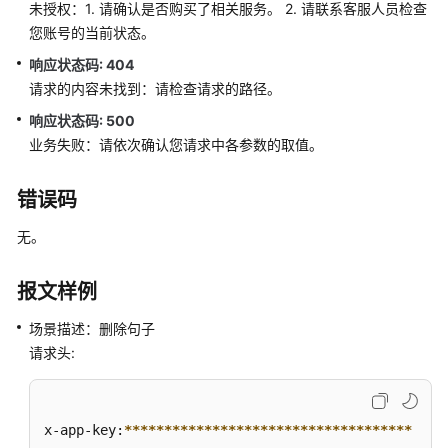
未授权：1. 请确认是否购买了相关服务。 2. 请联系客服人员检查
语
您账号的当前状态。
音
通
响应状态码: 404
知
请求的内容未找到：请检查请求的路径。
功
响应状态码: 500
能
业务失败：请依次确认您请求中各参数的取值。
集
成
错误码
手
无。
机
接
听
报文样例
（离
线
场景描述：删除句子
座
请求头:
席）
功
能
x-app-key:
****
****
****
****
****
****
****
****
****
集