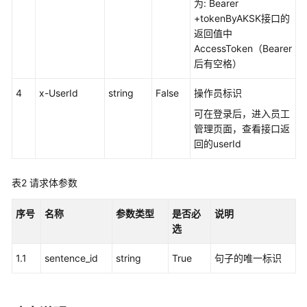
权
为: Bearer
方
+tokenByAKSK接口的
式
返回值中
AccessToken（Bearer
系
后有空格）
统
4
配
x-UserId
string
False
操作员标识
置
可在登录后，进入员工
类
管理页面，查看接口返
接
回的userId
口
参
表2
请求体参数
考
（API
序号
Fabric）
名称
参数类型
是否必
说明
选
概
1.1
sentence_id
string
True
句子的唯一标识
述
呼
叫