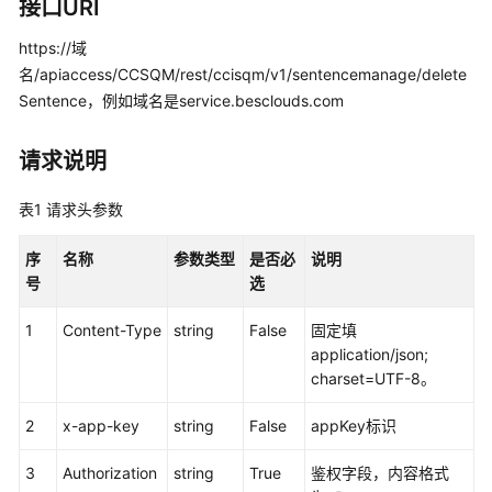
指
接口URI
南
https://域
名/apiaccess/CCSQM/rest/ccisqm/v1/sentencemanage/delete
价
格
Sentence，例如域名是service.besclouds.com
说
明
请求说明
开
表1
请求头参数
发
指
序
名称
参数类型
是否必
说明
南
号
选
API
1
Content-Type
string
False
固定填
参
application/json;
考
charset=UTF-8。
接
2
x-app-key
string
False
appKey标识
口
鉴
3
Authorization
string
True
鉴权字段，内容格式