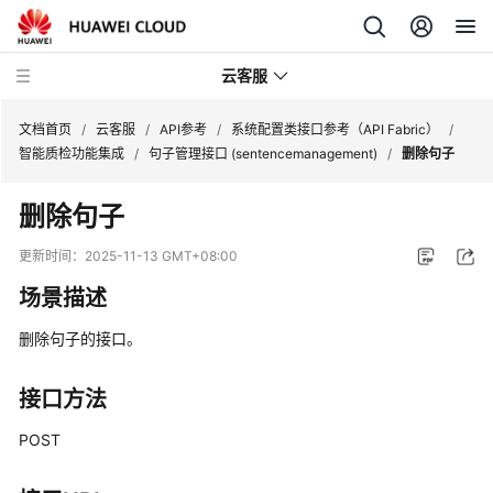
云客服
文档首页
/
云客服
/
API参考
/
系统配置类接口参考（API Fabric）
/
智能质检功能集成
/
句子管理接口 (sentencemanagement)
/
删除句子
产
删除句子
品
介
更新时间：
2025-11-13 GMT+08:00
绍
场景描述
快
删除句子的接口。
速
入
门
接口方法
POST
用
户