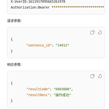
X-UserID:1611917095665261978  

成
Authorization:Bearer 
****
****
****
****
****
****
****
*
联
邦
请求参数:
用
户
管
{
理
"sentence_id"
:
"14412"
接
}
口
网
响应参数:
页
客
户
{
端
"resultCode"
:
"0403000"
,
接
入
"resultDesc"
:
"操作成功"
}
通