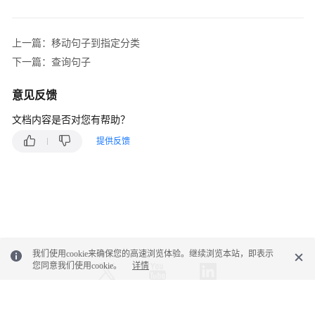
知
功
能
上一篇：移动句子到指定分类
集
下一篇：查询句子
成
意见反馈
智
能
文档内容是否对您有帮助？
质
提供反馈
检
功
能
集
成
质
我们使用cookie来确保您的高速浏览体验。继续浏览本站，即表示
检
您同意我们使用cookie。
详情
评
分
接