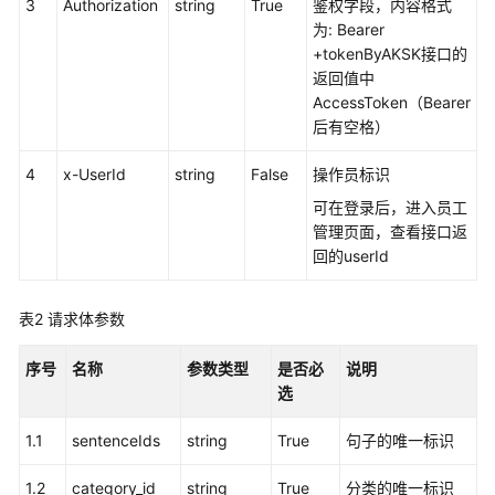
权
3
Authorization
string
True
鉴权字段，内容格式
方
为: Bearer
式
+tokenByAKSK接口的
返回值中
系
AccessToken（Bearer
统
后有空格）
配
4
置
x-UserId
string
False
操作员标识
类
可在登录后，进入员工
接
管理页面，查看接口返
口
回的userId
参
考
表2
请求体参数
（API
Fabric）
序号
名称
参数类型
是否必
说明
选
概
述
1.1
sentenceIds
string
True
句子的唯一标识
呼
1.2
category_id
string
True
分类的唯一标识
叫