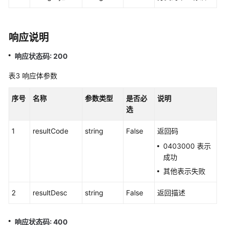
中
心
配
响应说明
置
类
响应状态码: 200
接
表3
响应体参数
口
序号
名称
参数类型
是否必
说明
移
选
动
座
1
resultCode
string
False
返回码
席
和
0403000 表示
双
成功
呼
其他表示失败
功
能
2
resultDesc
string
False
返回描述
集
成
响应状态码: 400