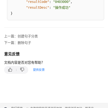
"resultCode"
:
"0403000"
,
知
功
"resultDesc"
:
"操作成功"
能
}
集
成
智
上一篇：创建句子分类
能
下一篇：删除句子
质
检
意见反馈
功
能
文档内容是否对您有帮助？
集
提供反馈
成
质
检
评
分
接