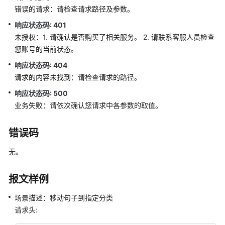
错误的请求：请检查请求路径及参数。
语
音
响应状态码: 401
通
未授权：1. 请确认是否购买了相关服务。 2. 请联系客服人员检查
知
您账号的当前状态。
功
能
响应状态码: 404
集
请求的内容未找到：请检查请求的路径。
成
响应状态码: 500
业务失败：请依次确认您请求中各参数的取值。
手
机
错误码
接
听
无。
（离
线
座
报文样例
席）
场景描述：移动句子到指定分类
功
能
请求头:
集