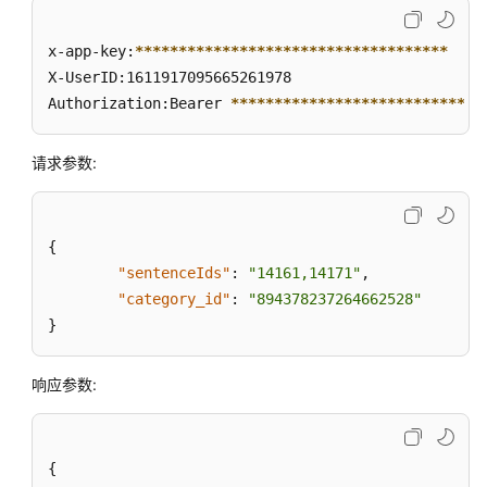
成
x-app-key:
****
****
****
****
****
****
****
****
****
联
X-UserID:1611917095665261978  

邦
Authorization:Bearer 
****
****
****
****
****
****
****
*
用
户
管
请求参数:
理
接
口
{
"sentenceIds"
:
"14161,14171"
,
网
"category_id"
:
"894378237264662528"
页
}
客
户
端
响应参数:
接
入
{
通