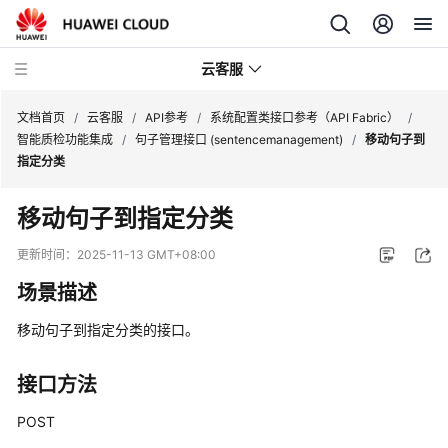
云客服
文档首页
/
云客服
/
API参考
/
系统配置类接口参考（API Fabric）
/
智能质检功能集成
/
句子管理接口 (sentencemanagement)
/
移动句子到
指定分类
产
品
移动句子到指定分类
介
绍
更新时间：
2025-11-13 GMT+08:00
场景描述
快
速
移动句子到指定分类的接口。
入
门
接口方法
用
POST
户