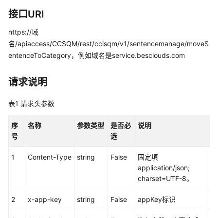
指
南
接口URI
https://域
价
名/apiaccess/CCSQM/rest/ccisqm/v1/sentencemanage/moveS
格
说
entenceToCategory，例如域名是service.besclouds.com
明
请求说明
开
发
表1
请求头参数
指
南
序
名称
参数类型
是否必
说明
号
选
API
参
1
Content-Type
string
False
固定填
考
application/json;
charset=UTF-8。
接
口
2
x-app-key
string
False
appKey标识
鉴