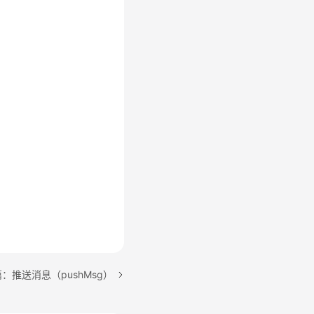
。
：推送消息（pushMsg）