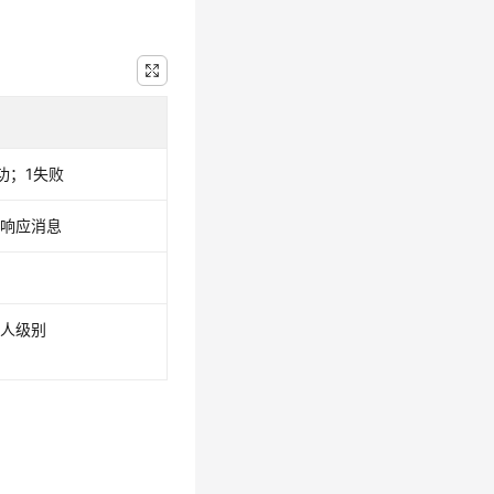
明
功；1失败
求响应消息
据
资人级别