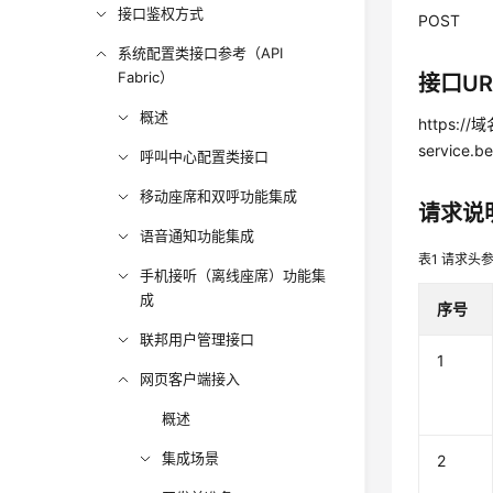
接口鉴权方式
POST
系统配置类接口参考（API
Fabric）
接口UR
概述
https://
service.b
呼叫中心配置类接口
移动座席和双呼功能集成
请求说
语音通知功能集成
表1
请求头
手机接听（离线座席）功能集
成
序号
联邦用户管理接口
1
网页客户端接入
概述
集成场景
2