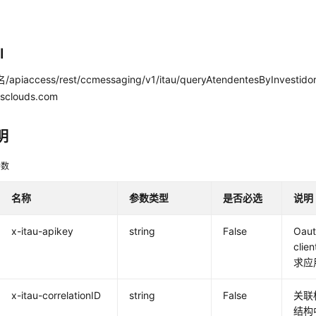
I
域名/apiaccess/rest/ccmessaging/v1/itau/queryAtendentesByInve
esclouds.com
明
参数
名称
参数类型
是否必选
说明
x-itau-apikey
string
False
Oa
cli
求应
x-itau-correlationID
string
False
关联
结构