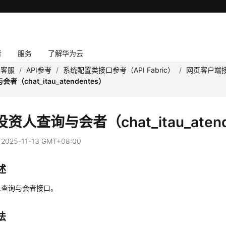
者
服务
了解华为云
云客服
/
API参考
/
系统配置类接口参考（API Fabric）
/
网页客户端
（chat_itau_atendentes）
资人查询与会者（chat_itau_atend
：
2025-11-13 GMT+08:00
述
人查询与会者接口。
法