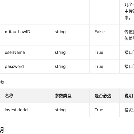
几个
中传
来。
x-itau-flowID
string
False
传值
传值
userName
string
True
接口
password
string
True
接口
参数
名称
参数类型
是否必选
说明
investidorId
string
True
投资
明