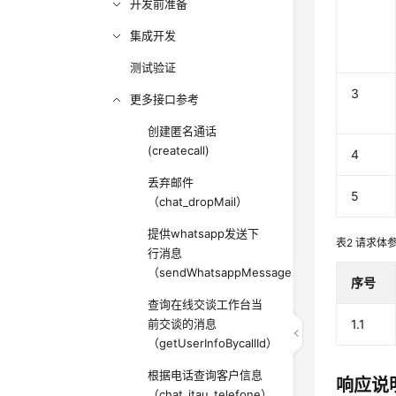
开发前准备
集成开发
测试验证
3
更多接口参考
创建匿名通话
(createcall)
4
丢弃邮件
5
（chat_dropMail）
提供whatsapp发送下
表2
请求体
行消息
（sendWhatsappMessage）
序号
查询在线交谈工作台当
前交谈的消息
1.1
（getUserInfoBycallId）
根据电话查询客户信息
响应说
（chat_itau_telefone）