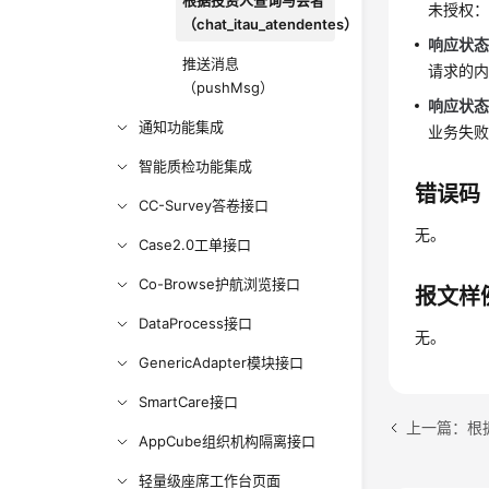
根据投资人查询与会者
未授权：
（chat_itau_atendentes）
响应状态码
推送消息
请求的
（pushMsg）
响应状态码
通知功能集成
业务失
智能质检功能集成
错误码
CC-Survey答卷接口
无。
Case2.0工单接口
Co-Browse护航浏览接口
报文样
DataProcess接口
无。
GenericAdapter模块接口
SmartCare接口
AppCube组织机构隔离接口
轻量级座席工作台页面