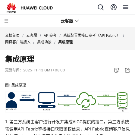
云客服
文档首页
/
云客服
/
API参考
/
系统配置类接口参考（API Fabric）
/
网页客户端接入
/
集成场景
/
集成原理
产
集成原理
品
介
更新时间：
2025-11-13 GMT+08:00
绍
图1
集成原理
快
速
入
门
1. 第三方系统由客户进行开发并集成AICC提供的接口。第三方系统
用
户
需调用API Fabric鉴权接口获取鉴权信息，API Fabric查询客户信息