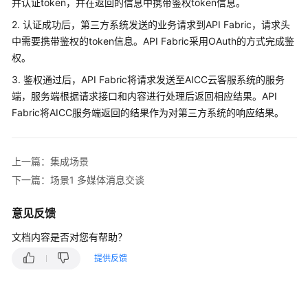
指
并认证token，并在返回的信息中携带鉴权token信息。
南
2. 认证成功后，第三方系统发送的业务请求到API Fabric，请求头
中需要携带鉴权的token信息。API Fabric采用OAuth的方式完成鉴
价
权。
格
说
3. 鉴权通过后，API Fabric将请求发送至AICC云客服系统的服务
明
端，服务端根据请求接口和内容进行处理后返回相应结果。API
Fabric将AICC服务端返回的结果作为对第三方系统的响应结果。
开
发
指
上一篇：集成场景
南
下一篇：场景1 多媒体消息交谈
API
意见反馈
参
考
文档内容是否对您有帮助？
提供反馈
接
口
鉴