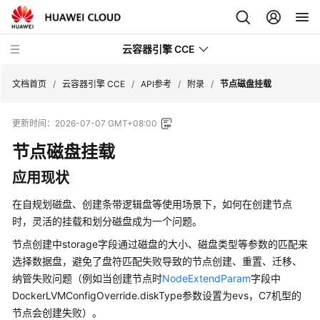
云容器引擎 CCE
文档首页
/
云容器引擎 CCE
/
API参考
/
附录
/
节点磁盘挂载
更新时间：
2026-07-07 GMT+08:00
节点磁盘挂载
最
应用现状
新
动
在自规划磁盘、创建条带逻辑盘等使用场景下，如何在创建节点
态
时，灵活的挂载和划分磁盘成为一个问题。
节点创建中storage字段通过磁盘的大小、磁盘类型等参数的匹配来
服
选择数据盘，避免了盘符匹配失败导致的节点创建、重置、迁移、
务
公
纳管失败问题（例如当创建节点时
NodeExtendParam
字段中
告
DockerLVMConfigOverride.diskType参数设置为evs，C7机型的
节点会创建失败）。