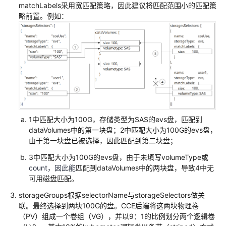
matchLabels采用宽匹配策略，因此建议将匹配范围小的匹配策
略前置。例如：
API
概
览
如
何
调
用
API
1中匹配大小为100G，存储类型为SAS的evs盘，匹配到
API
dataVolumes中的第一块盘；2中匹配大小为100G的evs盘，
由于第一块盘已被选择，因此匹配到第二块盘；
使
3中匹配大小为100G的evs盘，由于未填写volumeType或
用
count
，因此能
匹配到dataVolumes中的两块盘，导致4中无
Kubernetes
可用磁盘匹配。
API
storageGroups根据selectorName与storageSelectors做关
联。最终选择到两块100G的盘。CCE后端将这两块物理卷
历
（PV）组成一个卷组（VG），并以9：1的比例划分两个逻辑卷
史