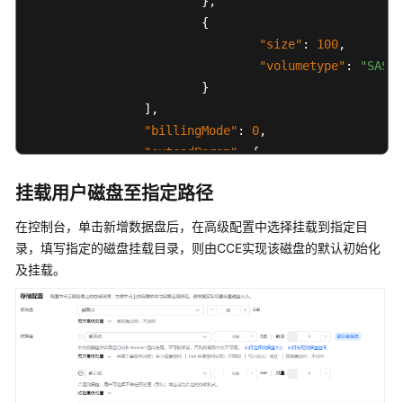
}
,
和
{
子
网
"size"
:
100
,
"volumetype"
:
"SAS"
创
}
建
]
,
密
"billingMode"
:
0
,
钥
"extendParam"
:
{
对
"maxPods"
:
110
挂载用户磁盘至指定路径
}
,
节
"nodeNicSpec"
:
{
点
在控制台，单击新增数据盘后，在高级配置中选择挂载到指定目
"primaryNic"
:
{
规
录，填写指定的磁盘挂载目录，则由CCE实现该磁盘的默认初始化
"subnetId"
:
"ca964ac
格
及挂载。
}
（flavor）
}
,
说
明
"rootVolume"
:
{
"size"
:
50
,
创
"volumetype"
:
"SAS"
建
}
,