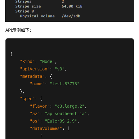
系
}
统
]
权
}
,
限
API示例如下：
{
"name"
:
"vgu
"selectorNam
{
"use
"kind"
:
"Node"
,
]
,
"apiVersion"
:
"v3"
,
"virtualSpac
"metadata"
:
{
{
"name"
:
"test-83773"
}
,
"spec"
:
{
"flavor"
:
"c3.large.2"
,
"az"
:
"ap-southeast-1a"
,
"os"
:
"EulerOS 2.9"
,
"dataVolumes"
:
[
}
{
]