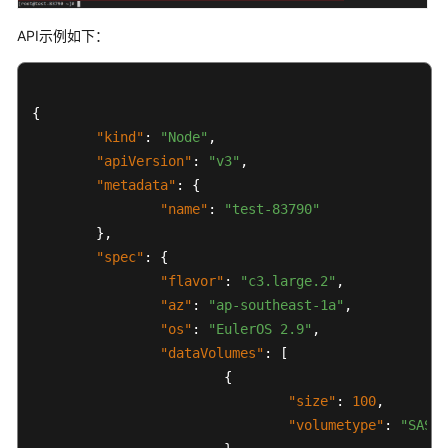
安
装
API示例如下：
的
插
件
{
"kind"
:
"Node"
,
如
"apiVersion"
:
"v3"
,
何
"metadata"
:
{
获
取
"name"
:
"test-83790"
接
}
,
口
"spec"
:
{
URI
"flavor"
:
"c3.large.2"
,
中
"az"
:
"ap-southeast-1a"
,
参
"os"
:
"EulerOS 2.9"
,
数
"dataVolumes"
:
[
{
创
"size"
:
100
,
建
"volumetype"
:
"SAS"
VPC