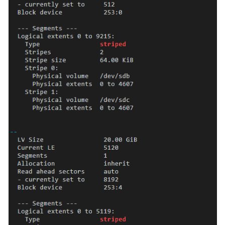
"vol
云
"cou
服
}
务
}
等
]
,
级
"storageGroups"
:
[
协
{
议
"name"
:
"vgp
（SLA）
"selectorNam
"cce
白
]
,
皮
"cceManaged"
书
资
"virtualSpac
源
{
支
持
}
,
区
{
域