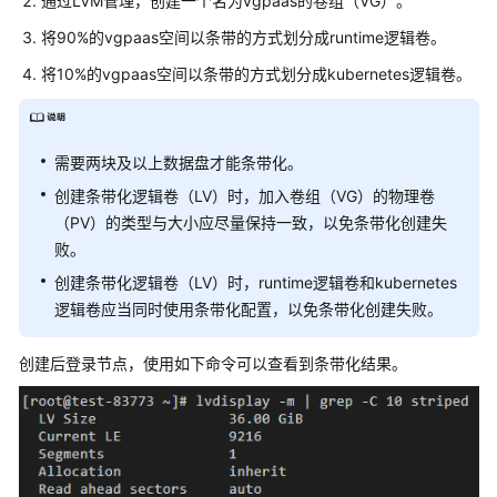
通过LVM管理，创建一个名为vgpaas的卷组（VG）。
视
}
频
将90%的vgpaas空间以条带的方式划分成runtime逻辑卷。
}
,
帮
将10%的vgpaas空间以条带的方式划分成kubernetes逻辑卷。
"storage"
:
{
助
"storageSelectors"
:
[
{
更
"name"
:
"cce
多
需要两块及以上数据盘才能条带化。
文
"storageType
创建条带化逻辑卷（LV）时，加入卷组（VG）的物理卷
档
"matchLabels
（PV）的类型与大小应尽量保持一致，以免条带化创建失
"siz
败。
"vol
通
创建条带化逻辑卷（LV）时，runtime逻辑卷和kubernetes
"cou
用
逻辑卷应当同时使用条带化配置，以免条带化创建失败。
}
参
}
,
考
创建后登录节点，使用如下命令可以查看到条带化结果。
{
"name"
:
"use
责
"storageType
任
"matchLabels
共
担
"siz