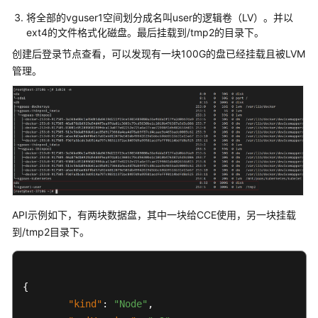
}
大
将全部的vguser1空间划分成名叫user的逻辑卷（LV）。并以
Pod
]
,
ext4的文件格式化磁盘。最后挂载到/tmp2的目录下。
数
"storageGroups"
:
[
创建后登录节点查看，可以发现有一块100G的盘已经挂载且被LVM
量
{
管理。
说
"name"
:
"vgp
明
"selectorNam
"cce
节
]
,
点
"cceManaged"
操
"virtualSpac
作
{
系
统
API示例如下，有两块数据盘，其中一块给CCE使用，另一块挂载
到/tmp2目录下。
}
,
默
认
{
数
据
{
盘
}
"kind"
:
"Node"
,
空