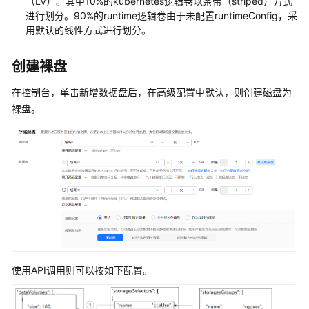
（LV）。其中10%的kubernetes逻辑卷以条带（striped）方式
API
进行划分。90%的runtime逻辑卷由于未配置runtimeConfig，采
用默认的线性方式进行划分。
权
限
创建裸盘
和
授
在控制台，单击新增数据盘后，在高级配置中默认，则创建磁盘为
权
裸盘。
项
附
录
状
态
码
错
误
使用API调用则可以按如下配置。
码