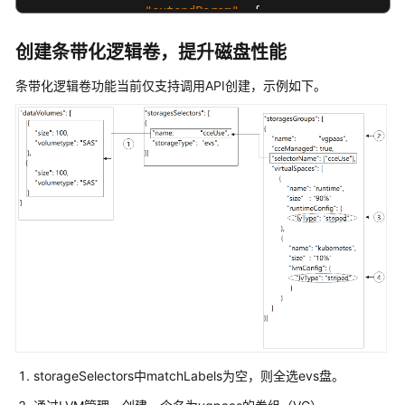
化
"extendParam"
:
{
生
"maxPods"
:
110
成
创建条带化逻辑卷，提升磁盘性能
}
,
API
"nodeNicSpec"
:
{
条带化逻辑卷功能当前仅支持调用API创建，示例如下。
参
"primaryNic"
:
{
数
"subnetId"
:
"ca964ac
}
SDK
}
,
参
"rootVolume"
:
{
考
"size"
:
50
,
"volumetype"
:
"SAS"
Skill
参
}
,
考
"runtime"
:
{
"name"
:
"docker"
常
}
,
见
"login"
:
{
问
"userPassword"
:
{
题
storageSelectors中matchLabels为空，则全选evs盘。
"username"
:
"root"
,
"password"
:
"******"