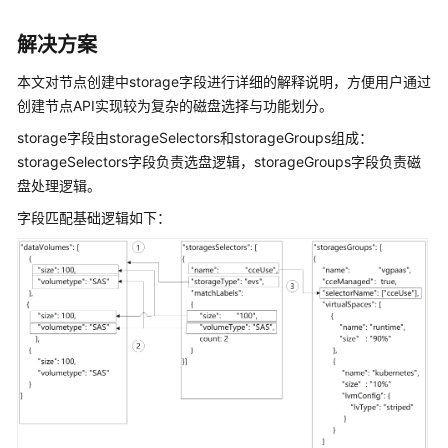
产
品
解决方案
介
绍
本文对节点创建中storage字段进行详细的解释说明，方便用户通过
创建节点API实现较为复杂的磁盘选择与功能划分。
计
storage字段由storageSelectors和storageGroups组成：
费
storageSelectors字段负责选盘逻辑，storageGroups字段负责磁
说
盘处理逻辑。
明
字段匹配基础逻辑如下：
Kubernetes
基
础
知
识
快
速
入
门