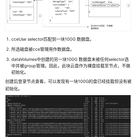
获
取
项
目
ID
cceUse selector匹配到一块100G 数据盘。
获
所选磁盘被cce管理用作数据盘。
取
账
dataVolumes中创建的另一块100G 数据盘未被任何selector选
号
中并被group管理。因此，此块云盘作为裸盘挂载至节点，不做
ID
初始化。
创建后登录节点查看，可以发现有一块100G的盘已经挂载但没有被
创
初始化。
建
集
群
时
指
定
要