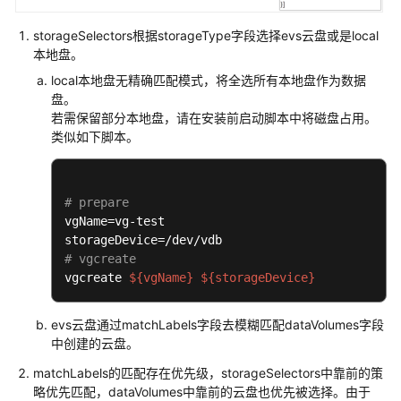
用
storageSelectors根据storageType字段选择evs云盘或是local
户
本地盘。
指
local本地盘无精确匹配模式，将全选所有本地盘作为数据
南
盘。
若需保留部分本地盘，请在安装前启动脚本中将磁盘占用。
最
类似如下脚本。
佳
实
践
# prepare
vgName=vg-test

API
参
# vgcreate
考
vgcreate 
${vgName}
${storageDevice}
使
evs云盘通过matchLabels字段去模糊匹配dataVolumes字段
用
中创建的云盘。
前
必
matchLabels的匹配存在优先级，storageSelectors中靠前的策
读
略优先匹配，dataVolumes中靠前的云盘也优先被选择。由于