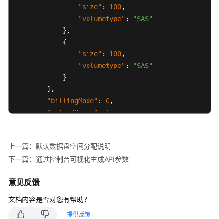
"size"
:
100
,
}
"volumetype"
:
"SAS"
]
}
,
}
,
{
"count"
:
1
"size"
:
100
,
}
"volumetype"
:
"SAS"
}
}
]
,
"billingMode"
:
0
,
"extendParam"
:
{
"maxPods"
:
110
}
,
上一篇：默认数据盘空间分配说明
"nodeNicSpec"
:
{
下一篇：通过控制台可视化生成API参数
"primaryNic"
:
{
"subnetId"
:
"ca964acf-8468-4735-8229
意见反馈
}
}
,
文档内容是否对您有帮助？
"rootVolume"
:
{
提供反馈
"size"
:
50
,