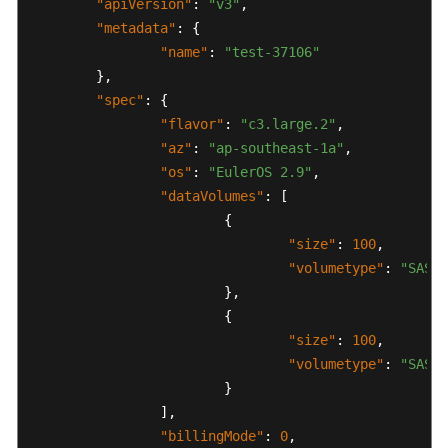
]
"apiVersion"
:
"v3"
,
间
}
"metadata"
:
{
分
]
"name"
:
"test-37106"
配
}
,
}
,
说
"count"
:
1
"spec"
:
{
明
}
"flavor"
:
"c3.large.2"
,
}
节
"az"
:
"ap-southeast-1a"
,
点
"os"
:
"EulerOS 2.9"
,
磁
"dataVolumes"
:
[
盘
{
挂
"size"
:
100
,
载
"volumetype"
:
"SAS"
}
,
通
{
过
"size"
:
100
,
控
"volumetype"
:
"SAS"
制
}
台
]
,
可
视
"billingMode"
:
0
,