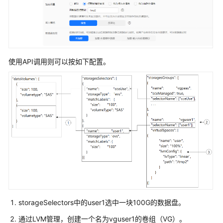
节
"runtime"
:
{
点
"name"
:
"docker"
时
}
,
password
"login"
:
{
字
"userPassword"
:
{
段
使用API调用则可以按如下配置。
"username"
:
"root"
,
加
"password"
:
"******"
盐
}
加
密
}
,
的
"storage"
:
{
方
"storageSelectors"
:
[
法
{
"name"
:
"cce
节
"storageType
点
"matchLabels
可
"siz
创
"vol
建
storageSelectors中的user1选中一块100G的数据盘。
"cou
的
通过LVM管理，创建一个名为vguser1的卷组（VG）。
}
最