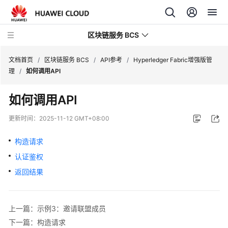
区块链服务 BCS
文档首页
/
区块链服务 BCS
/
API参考
/
Hyperledger Fabric增强版管
理
/
如何调用API
最
如何调用API
新
动
更新时间：
2025-11-12 GMT+08:00
态
构造请求
产
认证鉴权
品
介
返回结果
绍
计
上一篇：示例3：邀请联盟成员
费
下一篇：构造请求