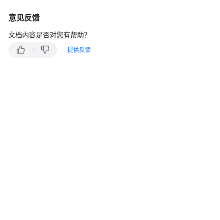
说
明
意见反馈
快
文档内容是否对您有帮助？
速
提供反馈
入
门
用
户
指
南
最
佳
实
践
开
发