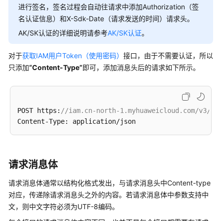
进行签名，签名过程会自动往请求中添加Authorization（签
说
名认证信息）和X-Sdk-Date（请求发送的时间）请求头。
明
AK/SK认证的详细说明请参考
AK/SK认证
。
附
录
对于
获取IAM用户Token（使用密码）
接口，由于不需要认证，所以
只添加
“Content-Type”
即可，添加消息头后的请求如下所示。
修
订
记
录
POST https:
//iam.cn-north-1.myhuaweicloud.com/v3/au
SDK
参
考
请求消息体
常
请求消息体通常以结构化格式发出，与请求消息头中Content-type
见
对应，传递除请求消息头之外的内容。若请求消息体中参数支持中
问
文，则中文字符必须为UTF-8编码。
题