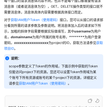
每个接口的请求消息体内容不同，也并不是每个接口都需要有请求
视
消息体（或者说消息体为空），GET、DELETE操作类型的接口就不
频
需要消息体，消息体具体内容需要根据具体接口而定。
帮
对于
获取IAM用户Token（使用密码）
接口，您可以从接口的请求部
助
分看到所需的请求参数及参数说明。将消息体加入后的请求如下所
示，加粗的斜体字段需要根据实际值填写，其中
username
为用户
更
名，
domainname
为用户所属的账号名称，
********
为用户登录
多
密码，
文
xxxxxxxxxxxxxxxxxx
为project的ID，获取方法请参见
获取
档
项目ID
。
说明：
通
scope参数定义了Token的作用域，下面示例中获取的Token
用
仅能访问project下的资源。您还可以设置Token作用域为某
参
个账号下所有资源或账号的某个project下的资源，详细定义
考
请参见
获取IAM用户Token（使用密码）
。
责
任
共
担