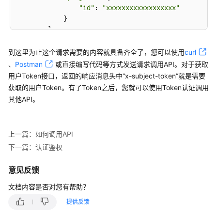
"id"
: 
"xxxxxxxxxxxxxxxxxx"
系
            }

统
        }

权
    }

限
到这里为止这个请求需要的内容就具备齐全了，您可以使用
curl
、
Postman
或直接编写代码等方式发送请求调用API。对于获取
用户Token接口，返回的响应消息头中“x-subject-token”就是需要
获取的用户Token。有了Token之后，您就可以使用Token认证调用
其他API。
上一篇：如何调用API
下一篇：认证鉴权
意见反馈
文档内容是否对您有帮助？
提供反馈