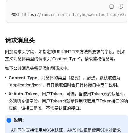
认
证
POST https:
//iam.cn-north-1.myhuaweicloud.com/v3/au
鉴
权
请求消息头
返
回
附加请求头字段，如指定的URI和HTTPS方法所要求的字段。例如
结
定义消息体类型的请求头“Content-Type”，请求鉴权信息等。
果
如下公共消息头需要添加到请求中。
API(Hyperledger
Content-Type
：消息体的类型（格式），必选，默认取值为
Fabric
“application/json”，有其他取值时会在具体接口中专门说明。
增
强
X-Auth-Token
：用户Token，可选，当使用Token方式认证时，
版)
必须填充该字段。用户Token也就是调用获取用户Token接口的响
应值，该接口是唯一不需要认证的接口。
权
限
说明：
策
API同时支持使用AK/SK认证，AK/SK认证是使用SDK对请求
略