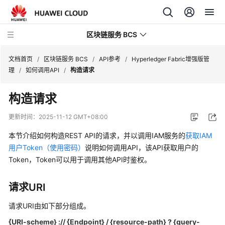
区块链服务 BCS
文档首页
/
区块链服务 BCS
/
API参考
/
Hyperledger Fabric增强版管
理
/
如何调用API
/
构造请求
最
构造请求
新
动
更新时间：
2025-11-12 GMT+08:00
态
本节介绍如何构造REST API的请求，并以调用IAM服务的
获取IAM
产
用户Token（使用密码）
说明如何调用API，该API获取用户的
品
Token，Token可以用于调用其他API时鉴权。
介
绍
请求URI
计
请求URI由如下部分组成。
费
{URI-scheme} :// {Endpoint} / {resource-path} ? {query-