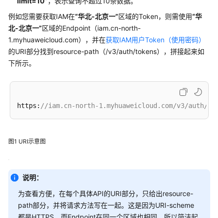
指
“limit=10”
，表示查询不超过10条数据。
南
例如您需要获取IAM在
“华北-北京一”
区域的Token，则需使用
“华
北-北京一”
区域的Endpoint（iam.cn-north-
API
1.myhuaweicloud.com），并在
获取IAM用户Token（使用密码）
参
的URI部分找到resource-path（/v3/auth/tokens），拼接起来如
考
下所示。
Hyperledger
Fabric
增
https:
//iam.cn-north-1.myhuaweicloud.com/v3/auth/to
强
版
管
图1
URI示意图
理
使
用
说明：
前
为查看方便，在每个具体API的URI部分，只给出resource-
必
path部分，并将请求方法写在一起。这是因为URI-scheme
读
都是HTTPS，而Endpoint在同一个区域也相同，所以简洁起