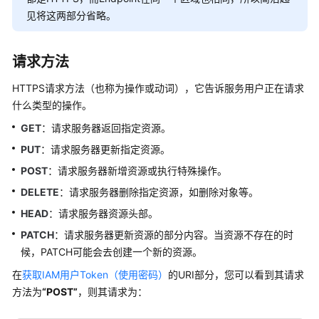
见将这两部分省略。
API
概
览
请求方法
应
HTTPS请求方法（也称为操作或动词），它告诉服务用户正在请求
用
什么类型的操作。
示
GET
：请求服务器返回指定资源。
例
PUT
：请求服务器更新指定资源。
如
POST
：请求服务器新增资源或执行特殊操作。
何
DELETE
调
：请求服务器删除指定资源，如删除对象等。
用
HEAD
：请求服务器资源头部。
API
PATCH
：请求服务器更新资源的部分内容。当资源不存在的时
候，PATCH可能会去创建一个新的资源。
构
造
在
获取IAM用户Token（使用密码）
的URI部分，您可以看到其请求
请
方法为
“POST”
，则其请求为：
求