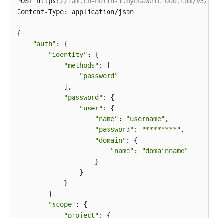
POST https:
//iam.cn-north-1.myhuaweicloud.com/v3/au
Content-Type: application/json

云
服
{

务
"auth"
: {

等
"identity"
: {

级
"methods"
: [

协
"password"
议
            ],

（SLA）
"password"
: {

"user"
: {

白
"name"
: 
"username"
,

皮
"password"
: 
"********"
,

书
"domain"
: {

资
"name"
: 
"domainname"
源
                    }

                }

支
            }

持
        },

区
"scope"
: {

域
"project"
: {
