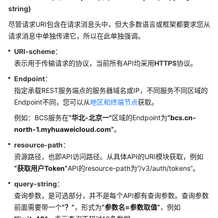
说
string}
明
尽管请求URI包含在请求消息头中，但大多数语言或框架都要求您从
快
请求消息中单独传递它，所以在此单独强调。
速
URI-scheme
：
入
表示用于传输请求的协议，当前所有API均采用
HTTPS
协议。
门
Endpoint
：
用
指定承载REST服务端点的服务器域名或IP，不同服务不同区域的
户
Endpoint不同，您可以从
地区和终端节点
获取。
指
例如：BCS服务在
“华北-北京一”
区域的Endpoint为
“bcs.cn-
南
north-1.myhuaweicloud.com”
。
最
resource-path
：
佳
资源路径，也即API访问路径。从具体API的URI模块获取，例如
实
“获取用户Token”
API的resource-path为
“/v3/auth/tokens”
。
践
query-string
：
查询参数，是可选部分，并不是每个API都有查询参数。查询参数
开
前面需要带一个
“？”
，形式为
“参数名=参数取值”
，例如
发