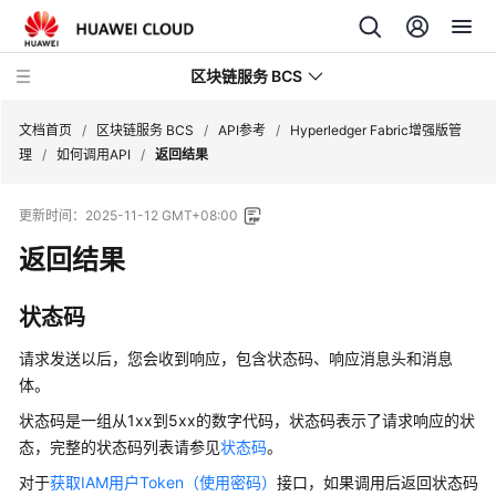
区块链服务 BCS
文档首页
/
区块链服务 BCS
/
API参考
/
Hyperledger Fabric增强版管
理
/
如何调用API
/
返回结果
最
更新时间：
2025-11-12 GMT+08:00
新
动
返回结果
态
状态码
产
品
请求发送以后，您会收到响应，包含状态码、响应消息头和消息
介
体。
绍
状态码是一组从1xx到5xx的数字代码，状态码表示了请求响应的状
态，完整的状态码列表请参见
状态码
。
计
费
对于
获取IAM用户Token（使用密码）
接口，如果调用后返回状态码