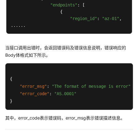
"endpoints"
: [

API
                    {

概
"region_id"
: 
"az-01"
,

览
应
用
当接口调用出错时，会返回错误码及错误信息说明，错误响应的
示
Body体格式如下所示。
例
如
何
{
调
"error_msg"
:
"The format of message is error"
,
用
"error_code"
:
"AS.0001"
API
}
构
造
其中，error_code表示错误码，error_msg表示错误描述信息。
请
求