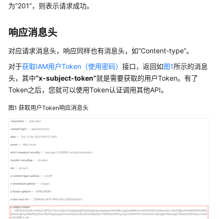
说
为
“201”
，则表示请求成功。
明
响应消息头
快
速
对应请求消息头，响应同样也有消息头，如“Content-type”。
入
门
对于
获取IAM用户Token（使用密码）
接口，返回如
图1
所示的消息
头，其中
“x-subject-token”
就是需要获取的用户Token。有了
用
Token之后，您就可以使用Token认证调用其他API。
户
图1
获取用户Token响应消息头
指
南
最
佳
实
践
开
发