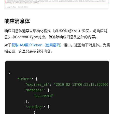
指
南
API
响应消息体
参
考
响应消息体通常以结构化格式（如JSON或XML）返回，与响应消
息头中Content-Type对应，传递除响应消息头之外的内容。
Hyperledger
对于
获取IAM用户Token（使用密码）
接口，返回如下消息体。为篇
Fabric
幅起见，这里只展示部分内容。
增
强
版
管
{

理
"token"
: {

"expires_at"
: 
"2019-02-13T06:52:13.855000Z"
,
使
"methods"
: [

用
"password"
前
        ],

必
"catalog"
: [

读
            {
