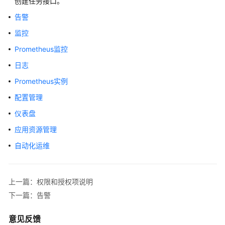
创建任务接口。
历
史
告警
API
监控
应
Prometheus监控
用
日志
示
例
Prometheus实例
配置管理
权
仪表盘
限
和
应用资源管理
授
自动化运维
权
项
上一篇：权限和授权项说明
权
限
下一篇：告警
和
授
意见反馈