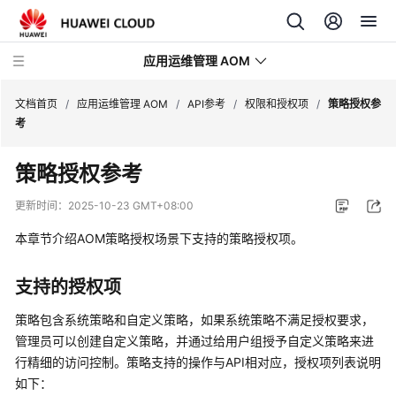
应用运维管理 AOM
文档首页
/
应用运维管理 AOM
/
API参考
/
权限和授权项
/
策略授权参
考
最
策略授权参考
新
动
更新时间：
2025-10-23 GMT+08:00
态
本章节介绍AOM策略授权场景下支持的策略授权项。
产
品
支持的授权项
介
绍
策略包含系统策略和自定义策略，如果系统策略不满足授权要求，
管理员可以创建自定义策略，并通过给用户组授予自定义策略来进
计
行精细的访问控制。策略支持的操作与API相对应，授权项列表说明
费
如下：