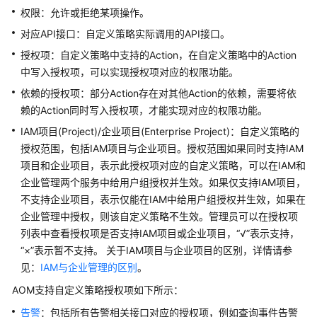
说
权限：允许或拒绝某项操作。
明
对应API接口：自定义策略实际调用的API接口。
快
授权项：自定义策略中支持的Action，在自定义策略中的Action
速
中写入授权项，可以实现授权项对应的权限功能。
入
依赖的授权项：部分Action存在对其他Action的依赖，需要将依
门
赖的Action同时写入授权项，才能实现对应的权限功能。
用
IAM项目(Project)/企业项目(Enterprise Project)：自定义策略的
户
授权范围，包括IAM项目与企业项目。授权范围如果同时支持IAM
指
项目和企业项目，表示此授权项对应的自定义策略，可以在IAM和
南
企业管理两个服务中给用户组授权并生效。如果仅支持IAM项目，
不支持企业项目，表示仅能在IAM中给用户组授权并生效，如果在
最
企业管理中授权，则该自定义策略不生效。管理员可以在授权项
佳
列表中查看授权项是否支持IAM项目或企业项目，“√”表示支持，
实
“×”表示暂不支持。 关于IAM项目与企业项目的区别，详情请参
践
见：
IAM与企业管理的区别
。
API
AOM支持自定义策略授权项如下所示：
参
告警
：包括所有告警相关接口对应的授权项，例如查询事件告警