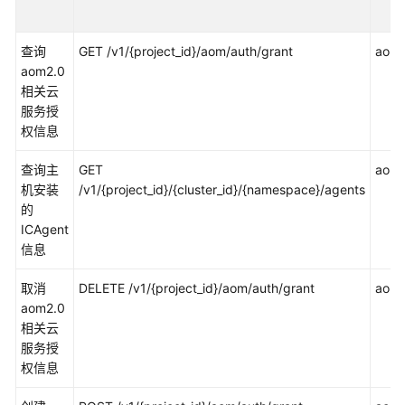
说
明
查询
GET /v1/{project_id}/aom/auth/grant
aom:
快
aom2.0
速
相关云
入
服务授
门
权信息
用
查询主
GET
aom:i
户
机安装
/v1/{project_id}/{cluster_id}/{namespace}/agents
指
的
南
ICAgent
信息
最
佳
取消
DELETE /v1/{project_id}/aom/auth/grant
aom:
实
aom2.0
践
相关云
服务授
API
权信息
参