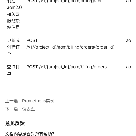
考
创建
POST /v1/{project_id}/aom/auth/grant
aom:
aom2.0
相关云
使
服务授
用
权信息
前
必
更新或
POST
aom:b
读
创建订
/v1/{project_id}/aom/billing/orders/{order_id}
单
API
概
查询订
POST /v1/{project_id}/aom/billing/orders
aom:b
览
单
如
何
调
上一篇：Prometheus实例
用
下一篇：仪表盘
API
意见反馈
API
文档内容是否对您有帮助？