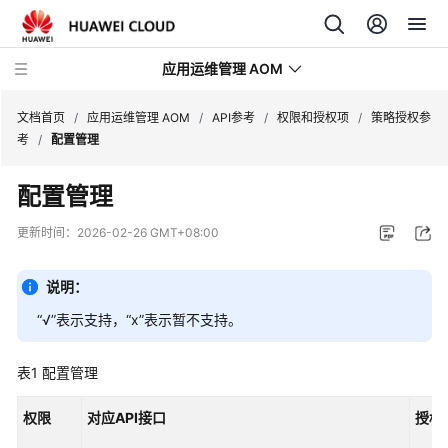
应用运维管理 AOM
文档首页
/
应用运维管理 AOM
/
API参考
/
权限和授权项
/
策略授权参
考
/
配置管理
最
配置管理
新
动
更新时间：
2026-02-26 GMT+08:00
态
说明：
产
品
“√”表示支持，“x”表示暂不支持。
介
绍
表1
配置管理
计
权限
对应API接口
授权
费