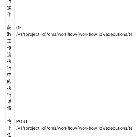
考
行
操
作
使
用
获
GET
前
取
/v1/{project_id}/cms/workflow/{workflow_id}/executions/{exe
必
工
读
作
流
API
执
概
行
览
中
的
如
执
何
行
调
详
用
情
API
终
POST
API
止
/v1/{project_id}/cms/workflow/{workflow_id}/executions/{exe
任