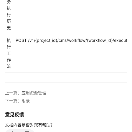
资
务
源
执
管
行
理
历
史
自
执
POST /v1/{project_id}/cms/workflow/{workflow_id}/executio
动
行
化
工
运
作
维
流
附
录
上一篇：应用资源管理
SDK
参
下一篇：附录
考
意见反馈
常
文档内容是否对您有帮助？
见