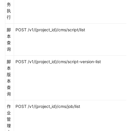
历
务
史
执
API
行
应
脚
POST /v1/{project_id}/cms/script/list
用
本
示
查
例
询
权
脚
POST /v1/{project_id}/cms/script-version-list
限
本
和
版
授
本
权
查
项
询
权
作
POST /v1/{project_id}/cms/job/list
限
业
和
管
授
理