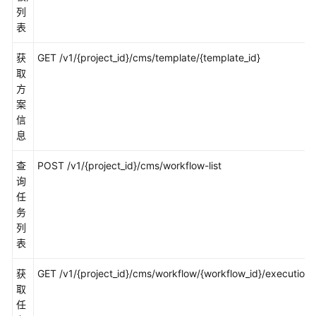
控
列
表
日
志
获
GET /v1/{project_id}/cms/template/{template_id}
取
Prometheus
方
实
案
例
信
息
配
置
查
POST /v1/{project_id}/cms/workflow-list
管
询
理
任
务
仪
列
表
表
盘
获
GET /v1/{project_id}/cms/workflow/{workflow_id}/executions
应
取
用
任