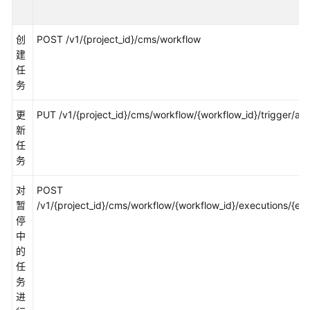
说
明
创
POST /v1/{project_id}/cms/workflow
快
建
速
任
入
务
门
更
PUT /v1/{project_id}/cms/workflow/{workflow_id}/trigger/act
用
新
户
任
指
务
南
对
POST
最
暂
/v1/{project_id}/cms/workflow/{workflow_id}/executions/{exe
佳
停
实
中
践
的
任
API
务
参
进