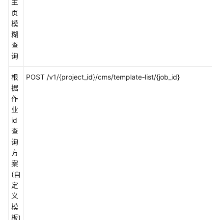
权
主
项
页
说
模
明
糊
查
询
策
略
根
POST /v1/{project_id}/cms/template-list/{job_id}
授
据
权
作
参
业
考
id
查
告
询
警
方
案
监
(自
控
定
义
Prometheus
模
监
板)