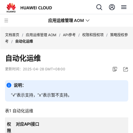
应用运维管理 AOM
文档首页
/
应用运维管理 AOM
/
API参考
/
权限和授权项
/
策略授权参
考
/
自动化运维
最
自动化运维
新
动
更新时间：
2025-04-28 GMT+08:00
态
说明：
产
品
“√”表示支持，“x”表示暂不支持。
介
绍
表1
自动化运维
计
权
对应API接口
费
限