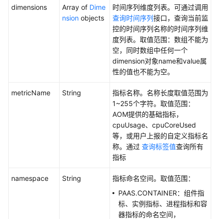
dimensions
Array of
Dime
时间序列维度列表。可通过调用
nsion
objects
查询时间序列
接口，查询当前监
AOM
控的时间序列名称的时间序列维
1.0
度列表。取值范围：数组不能为
文
空，同时数组中任何一个
档
dimension对象name和value属
性的值也不能为空。
更
多
metricName
String
指标名称。名称长度取值范围为
文
1~255个字符。取值范围：
档
AOM提供的基础指标，
cpuUsage、cpuCoreUsed
等，或用户上报的自定义指标名
通
称。通过
查询标签值
查询所有
用
指标
参
考
namespace
String
指标命名空间。取值范围：
PAAS.CONTAINER：组件指
责
标、实例指标、进程指标和容
任
器指标的命名空间，
共