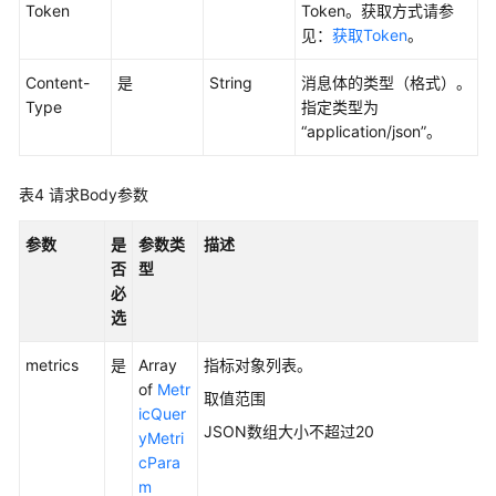
据
Token
Token。获取方式请参
-
见：
获取Token
。
ListSample
Content-
是
String
消息体的类型（格式）。
查
Type
指定类型为
询
“application/json”。
指
标
表4
请求Body参数
-
ListMetricItems
参数
是
参数类
描述
否
型
查
必
询
选
监
控
metrics
是
Array
指标对象列表。
数
of
Metr
据
取值范围
icQuer
-
JSON数组大小不超过20
yMetri
ShowMetricsData
cPara
m
添