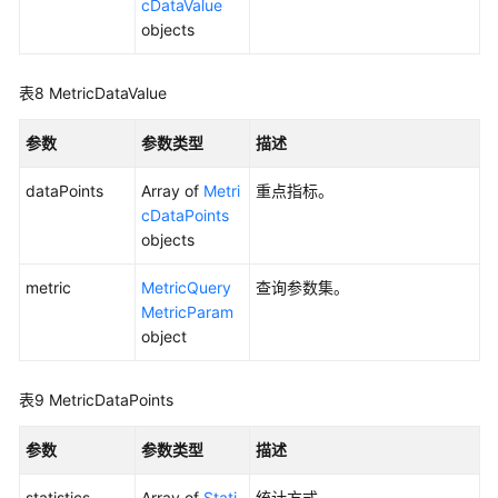
cDataValue
置
objects
管
理
表8
MetricDataValue
仪
参数
参数类型
描述
表
盘
dataPoints
Array of
Metri
重点指标。
cDataPoints
历
objects
史
API
metric
MetricQuery
查询参数集。
MetricParam
应
object
用
示
例
表9
MetricDataPoints
权
参数
参数类型
描述
限
statistics
和
Array of
Stati
统计方式。