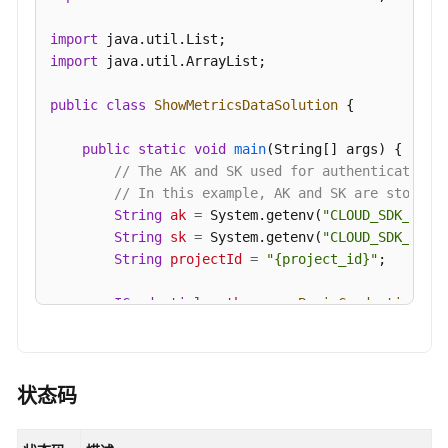
import
import
 java.util.ArrayList;

public
class
ShowMetricsDataSolution
 {

public
static
void
main
(String[] args)
 {

// The AK and SK used for authentication 
// In this example, AK and SK are stored 
String
ak
=
 System.getenv(
"CLOUD_SDK_AK"
);
String
sk
=
 System.getenv(
"CLOUD_SDK_SK"
);
String
projectId
=
"{project_id}"
;

ICredential
auth
=
new
BasicCredentials
()

                .withProjectId(projectId)

                .withAk(ak)

                .withSk(sk);

状态码
AomClient
client
=
 AomClient.newBuilder()

                .withCredential(auth)
