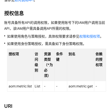
说
明
授权信息
快
速
账号具备所有API的调用权限，如果使用账号下的IAM用户调用当前
入
API，该IAM用户需具备调用API所需的权限。
门
如果使用角色与策略授权，具体权限要求请参见
权限和授权项
。
如果使用身份策略授权，需具备如下身份策略权限。
用
户
授权项
访
资源
条件
别名
依赖
指
问
类型
键
的授
南
级
（*为
权项
别
必
最
须）
佳
实
aom:metric:list
List
-
-
aom:metric:get
-
践
API
参
URI