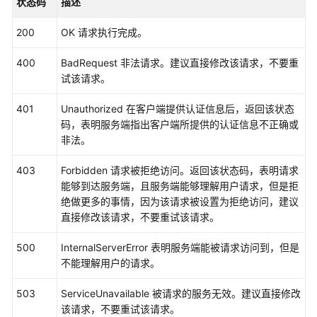
状态码
描述
                .withRegion(AomRegion.valueOf(
"<Y
                .build();

200
OK 请求执行完成。
ShowMetricsDataRequest
request
=
new
Show
QueryMetricDataParam
body
=
new
QueryMetr
400
BadRequest 非法请求。建议直接修改该请求，不要重
        List<String> listbodyStatistics = 
new
Arr
试该请求。
        listbodyStatistics.add(
"maximum"
);

        listbodyStatistics.add(
"minimum"
);

401
Unauthorized 在客户端提供认证信息后，返回该状态
        listbodyStatistics.add(
"sum"
);

码，表明服务端指出客户端所提供的认证信息不正确或
        List<Dimension> listMetricsDimensions = 
n
非法。
        listMetricsDimensions.add(

new
Dimension
()

403
Forbidden 请求被拒绝访问。返回该状态码，表明请求
                .withName(
"appName"
)

能够到达服务端，且服务端能够理解用户请求，但是拒
                .withValue(
"aomApp"
)

绝做更多的事情，因为该请求被设置为拒绝访问，建议
        );

直接修改该请求，不要重试该请求。
        List<MetricQueryMetricParam> listbodyMetr
        listbodyMetrics.add(

500
InternalServerError 表明服务端能被请求访问到，但是
new
MetricQueryMetricParam
()

不能理解用户的请求。
                .withDimensions(listMetricsDimensi
                .withMetricName(
"cpuUsage"
)

503
ServiceUnavailable 被请求的服务无效。建议直接修改
                .withNamespace(
"PAAS.CONTAINER"
)

该请求，不要重试该请求。