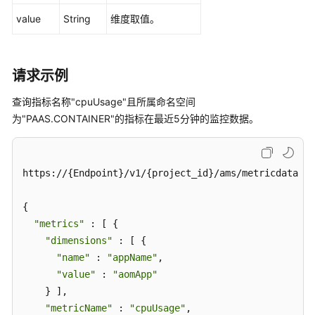
域
value
String
维度取值。
系
统
权
请求示例
限
查询指标名称"cpuUsage"且所属命名空间
为"PAAS.CONTAINER"的指标在最近5分钟的监控数据。
https://{Endpoint}/v1/{project_id}/ams/metricdata

{

"metrics"
 : [ {

"dimensions"
 : [ {

"name"
 : 
"appName"
,

"value"
 : 
"aomApp"
    } ],

"metricName"
 : 
"cpuUsage"
,
