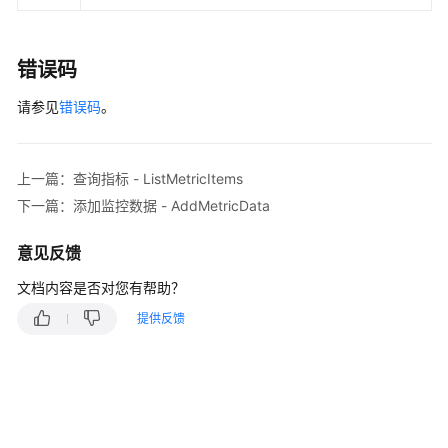
        );

        body.withTimerange(
"-1.-1.5"
);

        body.withStatistics(listbodyStatistics);

错误码
        body.withPeriod(
60
);

        body.withMetrics(listbodyMetrics);

请参见
错误码
。
        request.withBody(body);

try
 {

ShowMetricsDataResponse
response
=
 cl
            System.out.println(response.toString()
上一篇：查询指标 - ListMetricItems
        } 
catch
 (ConnectionException e) {

下一篇：添加监控数据 - AddMetricData
            e.printStackTrace();

        } 
catch
 (RequestTimeoutException e) {

意见反馈
            e.printStackTrace();

文档内容是否对您有帮助？
        } 
catch
 (ServiceResponseException e) {

            e.printStackTrace();

提供反馈
            System.out.println(e.getHttpStatusCode
            System.out.println(e.getRequestId());

            System.out.println(e.getErrorCode());

            System.out.println(e.getErrorMsg());

        }

    }
