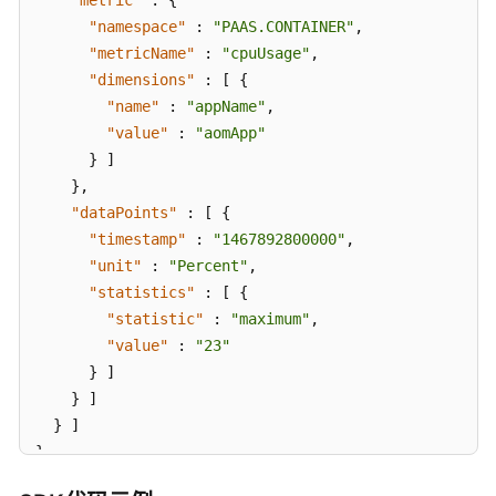
"metric"
:
{
"namespace"
:
"PAAS.CONTAINER"
,
"metricName"
:
"cpuUsage"
,
"dimensions"
:
[
{
"name"
:
"appName"
,
"value"
:
"aomApp"
}
]
}
,
"dataPoints"
:
[
{
"timestamp"
:
"1467892800000"
,
"unit"
:
"Percent"
,
"statistics"
:
[
{
"statistic"
:
"maximum"
,
"value"
:
"23"
}
]
}
]
}
]
}