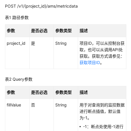
考
POST /v1/{project_id}/ams/metricdata
使
表1
路径参数
用
前
参数
是否必选
参数类型
描述
必
读
project_id
是
String
项目ID，可以从控制台获
取，也可以从调用API处
API
获取。获取方式请参见：
概
获取项目ID
。
览
表2
Query参数
如
何
参数
调
是否必选
参数类型
描述
用
fillValue
否
String
用于对查询到的监控数据
API
进行断点插值，默认值
为-1。
API
-1：断点处使用-1进行