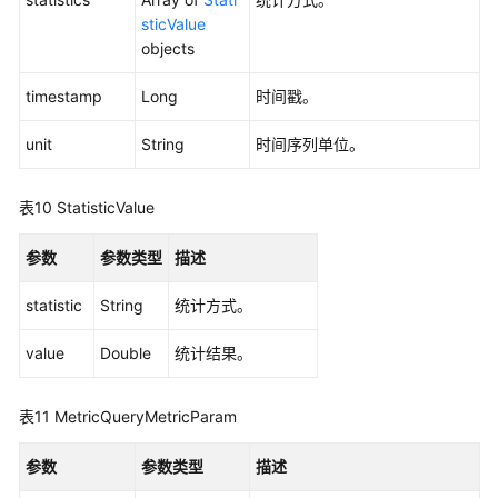
授
sticValue
权
objects
项
timestamp
Long
时间戳。
附
unit
String
时间序列单位。
录
SDK
表10
StatisticValue
参
考
参数
参数类型
描述
常
statistic
String
统计方式。
见
问
value
Double
统计结果。
题
表11
MetricQueryMetricParam
视
频
参数
参数类型
描述
帮
助