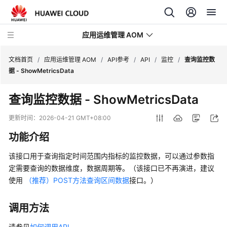
应用运维管理 AOM
文档首页
/
应用运维管理 AOM
/
API参考
/
API
/
监控
/
查询监控数
据 - ShowMetricsData
最
查询监控数据 - ShowMetricsData
新
动
更新时间：
2026-04-21 GMT+08:00
态
功能介绍
产
该接口用于查询指定时间范围内指标的监控数据，可以通过参数指
品
定需要查询的数据维度，数据周期等。（该接口已不再演进，建议
介
使用
（推荐）POST方法查询区间数据
接口。）
绍
计
调用方法
费
请参见
如何调用API
。