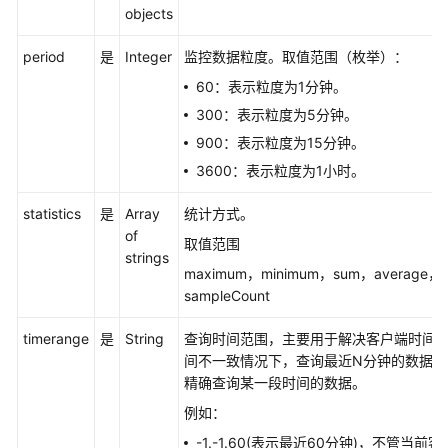
objects
加
监
period
是
Integer
监控数据粒度。取值范围（枚举）：
控
60：表示粒度为1分钟。
数
据
300：表示粒度为5分钟。
-
900：表示粒度为15分钟。
AddMetricData
3600：表示粒度为1小时。
添
statistics
是
Array
统计方式。
加
of
或
取值范围
strings
修
maximum，minimum，sum，average，
改
sampleCount
服
务
timerange
是
String
查询时间范围，主要用于解决客户端时间
发
间不一致情况下，查询最近N分钟的数据。
现
精确查询某一段时间的数据。
规
例如：
则
-
-1.-1.60(表示最近60分钟)，不管当前