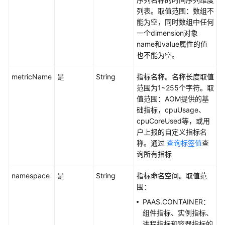
阈
列表。取值范围：数组不
值
能为空，同时数组中任何
规
一个dimension对象
则
name和value属性的值
列
也不能为空。
表
-
metricName
是
String
指标名称。名称长度取值
ListAlarmRule
范围为1~255个字符。取
值范围：AOM提供的基
修
础指标，cpuUsage、
改
cpuCoreUsed等，或用
阈
户上报的自定义指标名
值
称。通过
查询标签值
查
规
询所有指标
则
-
namespace
是
String
指标命名空间。取值范
UpdateAlarmRule
围：
PAAS.CONTAINER：
删
组件指标、实例指标、
除
进程指标和容器指标的