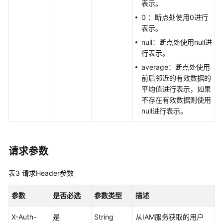
告
表示。
警
0 ：断点处使用0进行
表示。
监
null：断点处使用null进
控
行表示。
average：断点处使用
查
前后邻近的有效数据的
询
平均值进行表示，如果
时
不存在有效数据则使用
间
null进行表示。
序
列
-
ListSeries
请求参数
查
表3
请求Header参数
询
时
参数
是否必选
参数类型
描述
序
数
X-Auth-
是
String
从IAM服务获取的用户