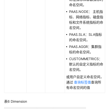
阈
命名空间，
值
规
PAAS.NODE： 主机指
则
标、网络指标、磁盘指
-
标和文件系统指标的命
DeleteAlarmRule
名空间，
PAAS.SLA：SLA指标
查
的命名空间，
询
PAAS.AGGR：集群指
单
标的命名空间，
条
CUSTOMMETRICS：
阈
默认的自定义指标的命
值
名空间。
规
则
或用户自定义命名空间，
-
通过
查询标签值
查询所
ShowAlarmRule
有命名空间的值
批
表6
Dimension
量
删