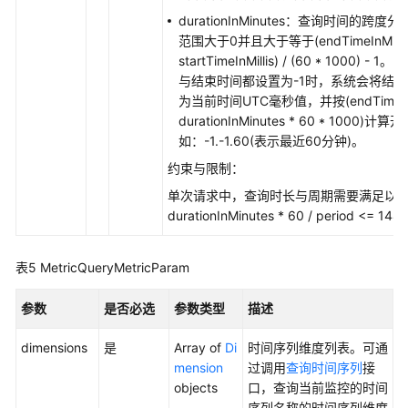
服
durationInMinutes：查询时间的跨度
务
范围大于0并且大于等于(endTimeInMillis
发
startTimeInMillis) / (60 * 1000) -
现
与结束时间都设置为-1时，系统会将结
规
为当前时间UTC毫秒值，并按(endTimeInMil
则
durationInMinutes * 60 * 1000)
-
如：-1.-1.60(表示最近60分钟)。
ListServiceDiscoveryRules
约束与限制：
添
单次请求中，查询时长与周期需要满足以下
加
durationInMinutes * 60 / period <= 14
阈
值
表5
MetricQueryMetricParam
规
则
参数
是否必选
参数类型
描述
-
AddAlarmRule
dimensions
是
Array of
Di
时间序列维度列表。可通
mension
过调用
查询时间序列
接
查
objects
口，查询当前监控的时间
询
序列名称的时间序列维度