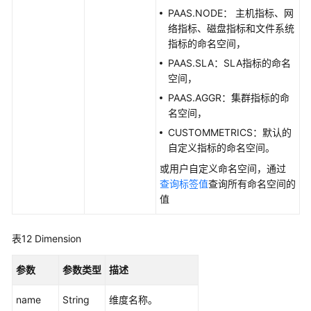
担
PAAS.NODE： 主机指标、网
络指标、磁盘指标和文件系统
云
指标的命名空间，
服
PAAS.SLA：SLA指标的命名
务
空间，
等
PAAS.AGGR：集群指标的命
级
名空间，
协
CUSTOMMETRICS：默认的
议
自定义指标的命名空间。
（SLA）
或用户自定义命名空间，通过
白
查询标签值
查询所有命名空间的
皮
值
书
资
表12
Dimension
源
参数
参数类型
描述
支
持
name
String
维度名称。
区