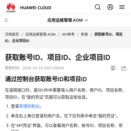
应用运维管理 AOM
文档首页
/
应用运维管理 AOM
/
API参考
/
附录
/
获取账号ID、项目
ID、企业项目ID
最
获取账号ID、项目ID、企业项目ID
新
动
更新时间：
2025-10-23 GMT+08:00
态
通过控制台获取账号ID和项目ID
产
在调用接口时，部分URI中需要填入用户名称、用户ID、项目名称、
品
项目ID，在“我的凭证”页面可以获取这些信息。
介
绍
登录
管理控制台
。
单击右上角已登录的用户名，在下拉列表中单击“我的凭证”。
计
费
在“API凭证”界面，可以查看用户名称、账号ID、项目名称、项