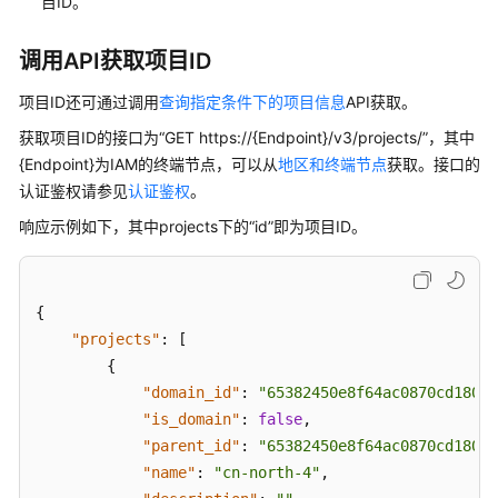
说
目ID。
明
调用API获取项目ID
快
速
项目ID还可通过调用
查询指定条件下的项目信息
API获取。
入
获取项目ID的接口为“GET https://{Endpoint}/v3/projects/”，其中
门
{Endpoint}为IAM的终端节点，可以从
地区和终端节点
获取。接口的
认证鉴权请参见
认证鉴权
。
用
户
响应示例如下，其中projects下的“id”即为项目ID。
指
南
{
最
"projects"
:
[
佳
{
实
"domain_id"
:
"65382450e8f64ac0870cd180d1
践
"is_domain"
:
false
,
"parent_id"
:
"65382450e8f64ac0870cd180d1
API
"name"
:
"cn-north-4"
,
参