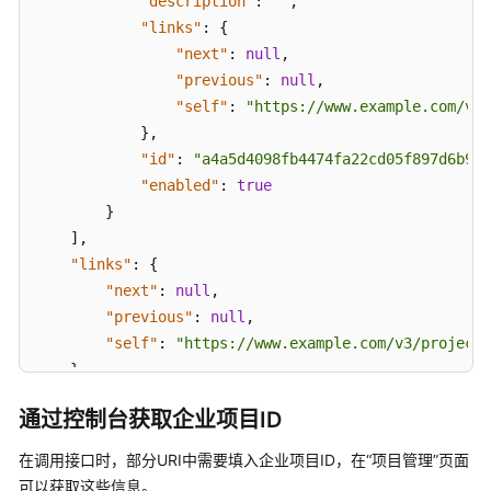
考
"description"
:
""
,
"links"
:
{
使
"next"
:
null
,
用
"previous"
:
null
,
前
"self"
:
"https://www.example.com/v3/
必
}
,
读
"id"
:
"a4a5d4098fb4474fa22cd05f897d6b99"
"enabled"
:
true
API
}
概
]
,
览
"links"
:
{
"next"
:
null
,
如
"previous"
:
null
,
何
"self"
:
"https://www.example.com/v3/projects
调
用
}
API
}
通过控制台获取企业项目ID
API
在调用接口时，部分URI中需要填入企业项目ID，在“项目管理”页面
可以获取这些信息。