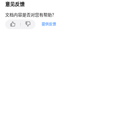
入
意见反馈
门
文档内容是否对您有帮助？
用
提供反馈
户
指
南
最
佳
实
践
API
参
考
常
见
问