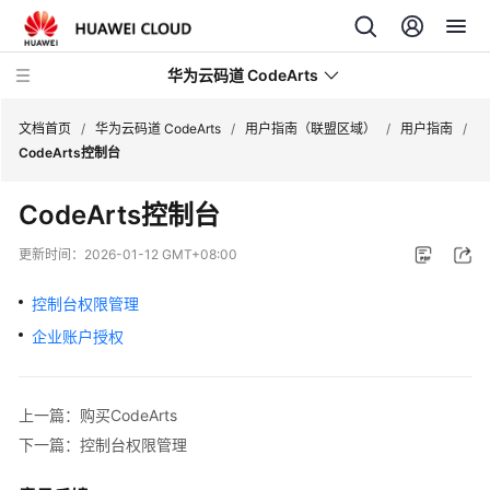
华为云码道 CodeArts
文档首页
/
华为云码道 CodeArts
/
用户指南（联盟区域）
/
用户指南
/
CodeArts控制台
产
CodeArts控制台
品
介
更新时间：
2026-01-12 GMT+08:00
绍
控制台权限管理
计
企业账户授权
费
说
明
上一篇：购买CodeArts
快
下一篇：控制台权限管理
速