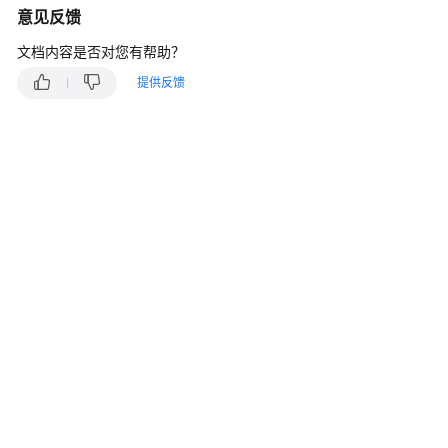
入
意见反馈
门
文档内容是否对您有帮助？
用
提供反馈
户
指
南
最
佳
实
践
API
参
考
常
见
问