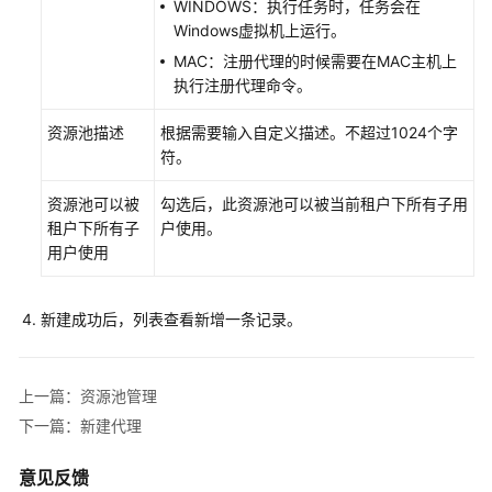
题
WINDOWS：执行任务时，任务会在
Windows虚拟机上运行。
视
MAC：注册代理的时候需要在MAC主机上
频
执行注册代理命令。
帮
助
资源池描述
根据需要输入自定义描述。
不超过1024个字
符。
更
多
资源池可以被
勾选后，此资源池可以被当前租户下所有子用
文
租户下所有子
户使用。
档
用户使用
用
新建成功后，列表查看新增一条记录。
户
指
南
（联
上一篇：资源池管理
盟
下一篇：新建代理
区
域）
意见反馈