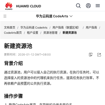
华为云码道 CodeArts
文档首页
/
华为云码道 CodeArts
/
用户指南（联盟区域）
/
用户指南
/
CodeArts首页
/
租户设置
/
资源池管理
/
新建资源池
产
新建资源池
品
介
更新时间：
2026-01-12 GMT+08:00
绍
背景介绍
计
通过资源池，用户可以接入自己的执行资源，在执行任务时，可以
费
选择接入的资源池中的代理机来执行任务，提高任务执行效率，不
说
再依赖产品预置的公共执行资源。
明
快
操作步骤
速
登录CodeArts首页，在导航栏中单击用户名