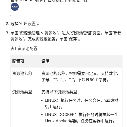
入
门
。
用
选择
“
租户设置
”
。
户
指
单击
“资源池管理 > 资源池”
，进入
“资源池管理”
页面，单击
“新建
南
资源池”
，完成资源池配置，单击
“保存”
。
表1
资源池配置
最
佳
配置项
说明
实
践
资源池名称
资源池的名称，根据需要自定义。
支持数字、
字母、
“.”、“_”、“-”，不超过50个字符。
API
参
资源池类型
支持以下资源池类型：
考
LINUX：执行任务时，任务会在Linux虚拟
机上运行。
常
LINUX_DOCKER：执行任务时将拉起一个
见
Linux docker容器，任务在容器中运行。
问